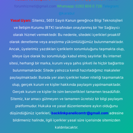
forumhizmeti@gmail.com
Whatsapp: 0262 606 0 726
Telegram:
@karabul
Yasal Uyarı:
Sitemiz, 5651 Sayılı Kanun gereğince Bilgi Teknolojileri
ve İletişim Kurumu (BTK) tarafından onaylanmış bir Yer Sağlayıcı
olarak hizmet vermektedir. Bu nedenle, sitedeki içerikleri proaktif
olarak denetleme veya araştırma yükümlülüğümüz bulunmamaktadır.
Ancak, üyelerimiz yazdıkları içeriklerin sorumluluğunu taşımakta olup,
siteye üye olarak bu sorumluluğu kabul etmiş sayılırlar. Bu internet
sitesi, herhangi bir marka, kurum veya şahıs şirketi ile hiçbir bağlantısı
bulunmamaktadır. Sitede yalnızca kendi hazırladığımız makaleler
paylaşılmaktadır. Burada yer alan içerikler haber niteliği taşımamakta
olup, gerçek kurum ve kişiler hakkında paylaşım yapılmamaktadır.
Gerçek kurum ve kişiler ile isim benzerlikleri tamamen tesadüfidir.
Sitemiz, kar amacı gütmeyen ve tamamen ücretsiz bir bilgi paylaşım
platformudur. Hukuka ve yasal düzenlemelere aykırı olduğunu
düşündüğünüz içerikleri,
backlinkpanelicomtr@gmail.com
adresine
bildirmeniz halinde, ilgili içerikler yasal süre içerisinde sitemizden
kaldırılacaktır.