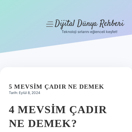
Dijital Dünya Rehberi
menüyü
aç
Teknoloji sırlarını eğlenceli keşfet!
Anasayfa
Gizlilik Politikası
Yasal Uyarı
Hakkımızda
5 MEVSIM ÇADIR NE DEMEK
Tarih: Eylül 8, 2024
4 MEVSIM ÇADIR
NE DEMEK?