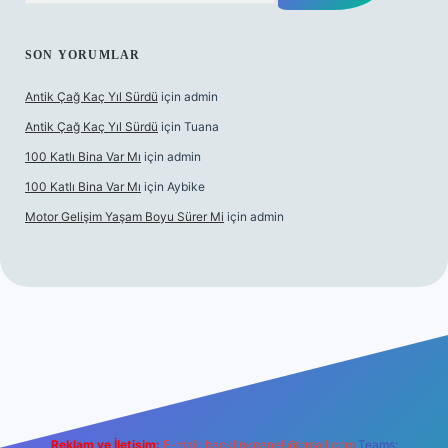
SON YORUMLAR
Antik Çağ Kaç Yıl Sürdü
için
admin
Antik Çağ Kaç Yıl Sürdü
için
Tuana
100 Katlı Bina Var Mı
için
admin
100 Katlı Bina Var Mı
için
Aybike
Motor Gelişim Yaşam Boyu Sürer Mi
için
admin
.xyz
Reklam ve İletişim:
E-mail:
backlinkpaneli@gmail.com
Teams: