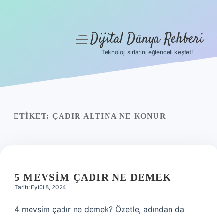
Dijital Dünya Rehberi
menüyü
aç
Teknoloji sırlarını eğlenceli keşfet!
Anasayfa
Gizlilik Politikası
Yasal Uyarı
ETIKET:
ÇADIR ALTINA NE KONUR
Hakkımızda
5 MEVSIM ÇADIR NE DEMEK
Tarih: Eylül 8, 2024
4 mevsim çadır ne demek? Özetle, adından da