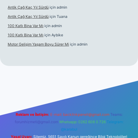
Antik Çağ Kaç Yıl Sürdü
için
admin
Antik Çağ Kaç Yıl Sürdü
için
Tuana
100 Katlı Bina Var Mı
için
admin
100 Katlı Bina Var Mı
için
Aybike
Motor Gelişim Yaşam Boyu Sürer Mi
için
admin
z
Reklam ve İletişim:
E-mail:
backlinkpaneli@gmail.com
Teams:
forumhizmeti@gmail.com
Whatsapp: 0262 606 0 726
Telegram:
@karabul
Yasal Uyarı:
Sitemiz, 5651 Sayılı Kanun gereğince Bilgi Teknolojileri