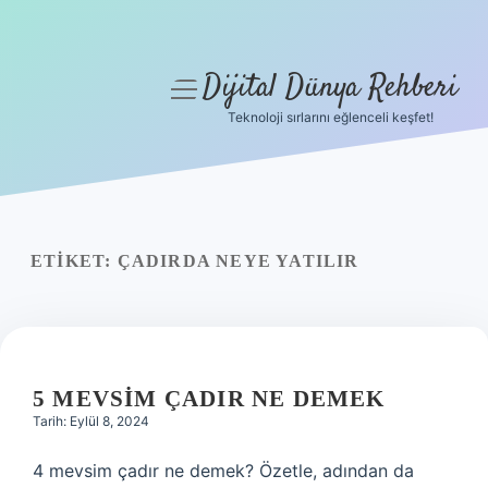
Dijital Dünya Rehberi
menüyü
aç
Teknoloji sırlarını eğlenceli keşfet!
Anasayfa
Gizlilik Politikası
Yasal Uyarı
ETIKET:
ÇADIRDA NEYE YATILIR
Hakkımızda
5 MEVSIM ÇADIR NE DEMEK
Tarih: Eylül 8, 2024
4 mevsim çadır ne demek? Özetle, adından da