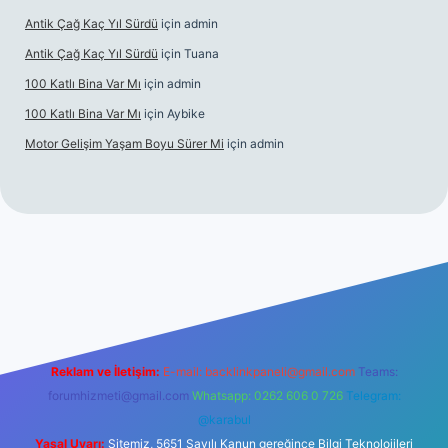
Antik Çağ Kaç Yıl Sürdü
için
admin
Antik Çağ Kaç Yıl Sürdü
için
Tuana
100 Katlı Bina Var Mı
için
admin
100 Katlı Bina Var Mı
için
Aybike
Motor Gelişim Yaşam Boyu Sürer Mi
için
admin
et güncel giriş
betexper.xyz
Reklam ve İletişim:
E-mail:
backlinkpaneli@gmail.com
Teams:
forumhizmeti@gmail.com
Whatsapp: 0262 606 0 726
Telegram:
@karabul
Yasal Uyarı:
Sitemiz, 5651 Sayılı Kanun gereğince Bilgi Teknolojileri