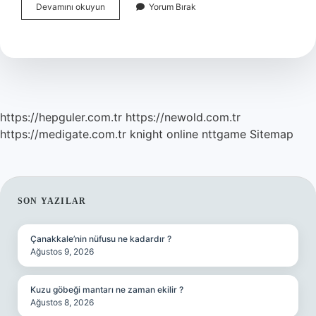
Ankaraya
Devamını okuyun
Yorum Bırak
Balık
Nereden
Gelir
https://hepguler.com.tr
https://newold.com.tr
https://medigate.com.tr
knight online
nttgame
Sitemap
SIDEBAR
SON YAZILAR
Çanakkale’nin nüfusu ne kadardır ?
Ağustos 9, 2026
Kuzu göbeği mantarı ne zaman ekilir ?
Ağustos 8, 2026