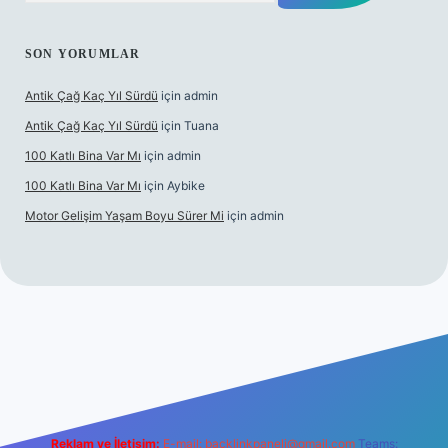
SON YORUMLAR
Antik Çağ Kaç Yıl Sürdü
için
admin
Antik Çağ Kaç Yıl Sürdü
için
Tuana
100 Katlı Bina Var Mı
için
admin
100 Katlı Bina Var Mı
için
Aybike
Motor Gelişim Yaşam Boyu Sürer Mi
için
admin
t güncel giriş
betexper.xyz
Reklam ve İletişim:
E-mail:
backlinkpaneli@gmail.com
Teams: