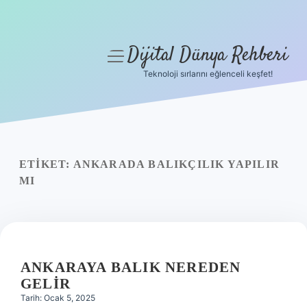
Dijital Dünya Rehberi
menüyü
aç
Teknoloji sırlarını eğlenceli keşfet!
Anasayfa
Gizlilik Politikası
Yasal Uyarı
ETIKET:
ANKARADA BALIKÇILIK YAPILIR
MI
Hakkımızda
ANKARAYA BALIK NEREDEN
GELIR
Tarih: Ocak 5, 2025