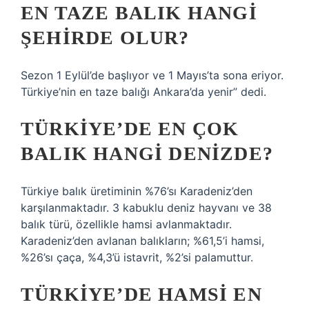
EN TAZE BALIK HANGI
ŞEHIRDE OLUR?
Sezon 1 Eylül’de başlıyor ve 1 Mayıs’ta sona eriyor.
Türkiye’nin en taze balığı Ankara’da yenir” dedi.
TÜRKIYE’DE EN ÇOK
BALIK HANGI DENIZDE?
Türkiye balık üretiminin %76’sı Karadeniz’den
karşılanmaktadır. 3 kabuklu deniz hayvanı ve 38
balık türü, özellikle hamsi avlanmaktadır.
Karadeniz’den avlanan balıkların; %61,5’i hamsi,
%26’sı çaça, %4,3’ü istavrit, %2’si palamuttur.
TÜRKIYE’DE HAMSI EN