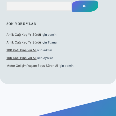
Arama
SON YORUMLAR
Antik Çağ Kaç Yıl Sürdü
için
admin
Antik Çağ Kaç Yıl Sürdü
için
Tuana
100 Katlı Bina Var Mı
için
admin
100 Katlı Bina Var Mı
için
Aybike
Motor Gelişim Yaşam Boyu Sürer Mi
için
admin
ş
betexper.xyz