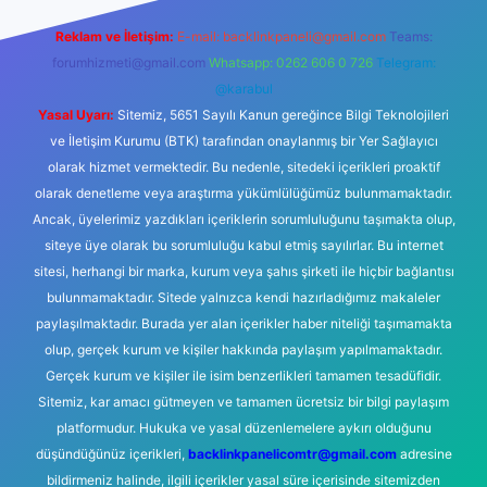
Reklam ve İletişim:
E-mail:
backlinkpaneli@gmail.com
Teams:
forumhizmeti@gmail.com
Whatsapp: 0262 606 0 726
Telegram:
@karabul
Yasal Uyarı:
Sitemiz, 5651 Sayılı Kanun gereğince Bilgi Teknolojileri
ve İletişim Kurumu (BTK) tarafından onaylanmış bir Yer Sağlayıcı
olarak hizmet vermektedir. Bu nedenle, sitedeki içerikleri proaktif
olarak denetleme veya araştırma yükümlülüğümüz bulunmamaktadır.
Ancak, üyelerimiz yazdıkları içeriklerin sorumluluğunu taşımakta olup,
siteye üye olarak bu sorumluluğu kabul etmiş sayılırlar. Bu internet
sitesi, herhangi bir marka, kurum veya şahıs şirketi ile hiçbir bağlantısı
bulunmamaktadır. Sitede yalnızca kendi hazırladığımız makaleler
paylaşılmaktadır. Burada yer alan içerikler haber niteliği taşımamakta
olup, gerçek kurum ve kişiler hakkında paylaşım yapılmamaktadır.
Gerçek kurum ve kişiler ile isim benzerlikleri tamamen tesadüfidir.
Sitemiz, kar amacı gütmeyen ve tamamen ücretsiz bir bilgi paylaşım
platformudur. Hukuka ve yasal düzenlemelere aykırı olduğunu
düşündüğünüz içerikleri,
backlinkpanelicomtr@gmail.com
adresine
bildirmeniz halinde, ilgili içerikler yasal süre içerisinde sitemizden