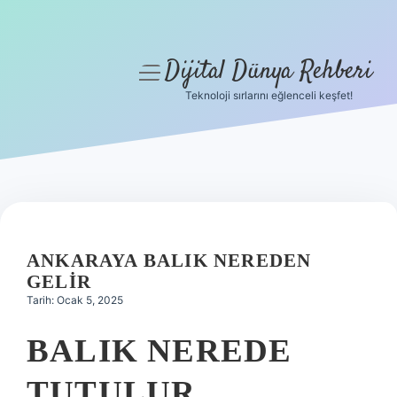
Dijital Dünya Rehberi
menüyü
aç
Teknoloji sırlarını eğlenceli keşfet!
Anasayfa
Gizlilik Politikası
Yasal Uyarı
Hakkımızda
ANKARAYA BALIK NEREDEN
GELIR
Tarih: Ocak 5, 2025
BALIK NEREDE
TUTULUR