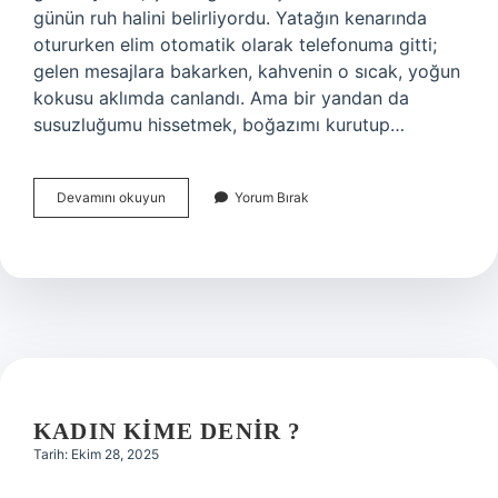
günün ruh halini belirliyordu. Yatağın kenarında
otururken elim otomatik olarak telefonuma gitti;
gelen mesajlara bakarken, kahvenin o sıcak, yoğun
kokusu aklımda canlandı. Ama bir yandan da
susuzluğumu hissetmek, boğazımı kurutup…
İlk
Devamını okuyun
Yorum Bırak
önce
kahve
mi
içilir
su
mu
?
KADIN KIME DENIR ?
Tarih: Ekim 28, 2025