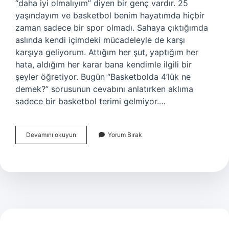
“daha iyi olmalıyım” diyen bir genç vardır. 25
yaşındayım ve basketbol benim hayatımda hiçbir
zaman sadece bir spor olmadı. Sahaya çıktığımda
aslında kendi içimdeki mücadeleyle de karşı
karşıya geliyorum. Attığım her şut, yaptığım her
hata, aldığım her karar bana kendimle ilgili bir
şeyler öğretiyor. Bugün “Basketbolda 4’lük ne
demek?” sorusunun cevabını anlatırken aklıma
sadece bir basketbol terimi gelmiyor.…
Basketbolda
Devamını okuyun
Yorum Bırak
4
luk
ne
demek
?