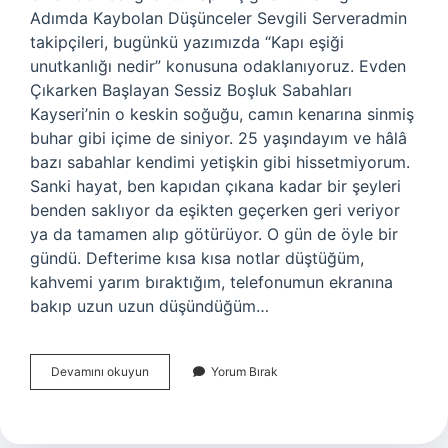
Adımda Kaybolan Düşünceler Sevgili Serveradmin
takipçileri, bugünkü yazımızda “Kapı eşiği
unutkanlığı nedir” konusuna odaklanıyoruz. Evden
Çıkarken Başlayan Sessiz Boşluk Sabahları
Kayseri’nin o keskin soğuğu, camın kenarına sinmiş
buhar gibi içime de siniyor. 25 yaşındayım ve hâlâ
bazı sabahlar kendimi yetişkin gibi hissetmiyorum.
Sanki hayat, ben kapıdan çıkana kadar bir şeyleri
benden saklıyor da eşikten geçerken geri veriyor
ya da tamamen alıp götürüyor. O gün de öyle bir
gündü. Defterime kısa kısa notlar düştüğüm,
kahvemi yarım bıraktığım, telefonumun ekranına
bakıp uzun uzun düşündüğüm…
Kapı
Devamını okuyun
Yorum Bırak
eşiği
unutkanlığı
nedir
?