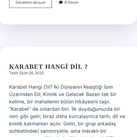
Kadın
Devamını okuyun
8 Yorum
kime
denir
?
KARABET HANGI DIL ?
Tarih: Ekim 28, 2025
Karabet Hangi Dil? İki Dünyanın Kesiştiği İsim
Üzerinden Dil, Kimlik ve Gelecek Bazen tek bir
kelime, bir mahallenin bütün hikâyesini taşır.
“Karabet” de onlardan biri. İlk duyduğunuzda bir
isim gibi gelir; biraz daha kurcalayınca tarih, dil ve
kimlik katmanları açılır. Gelin, bir grup arkadaş
sohbetindeki samimiyetle, ama meraklı bir