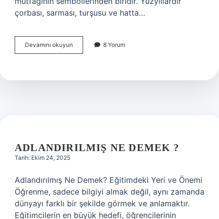
mutfağının sembollerinden biridir. Yüzyıllardır
çorbası, sarması, turşusu ve hatta…
Kara
Devamını okuyun
8 Yorum
lahana
kavurması
olur
mu
?
ADLANDIRILMIŞ NE DEMEK ?
Tarih: Ekim 24, 2025
Adlandırılmış Ne Demek? Eğitimdeki Yeri ve Önemi
Öğrenme, sadece bilgiyi almak değil, aynı zamanda
dünyayı farklı bir şekilde görmek ve anlamaktır.
Eğitimcilerin en büyük hedefi, öğrencilerinin