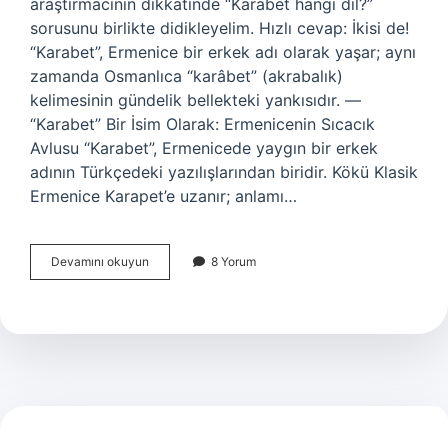
araştırmacının dikkatinde “Karabet hangi dil?”
sorusunu birlikte didikleyelim. Hızlı cevap: İkisi de!
“Karabet”, Ermenice bir erkek adı olarak yaşar; aynı
zamanda Osmanlıca “karâbet” (akrabalık)
kelimesinin gündelik bellekteki yankısıdır. —
“Karabet” Bir İsim Olarak: Ermenicenin Sıcacık
Avlusu “Karabet”, Ermenicede yaygın bir erkek
adının Türkçedeki yazılışlarından biridir. Kökü Klasik
Ermenice Karapet’e uzanır; anlamı…
Karabet
Devamını okuyun
8 Yorum
hangi
dil
?