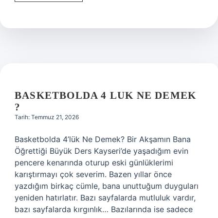
ı
Kerim
ne
amaçla
indirilmiştir
?
BASKETBOLDA 4 LUK NE DEMEK
?
Tarih: Temmuz 21, 2026
Basketbolda 4’lük Ne Demek? Bir Akşamın Bana
Öğrettiği Büyük Ders Kayseri’de yaşadığım evin
pencere kenarında oturup eski günlüklerimi
karıştırmayı çok severim. Bazen yıllar önce
yazdığım birkaç cümle, bana unuttuğum duyguları
yeniden hatırlatır. Bazı sayfalarda mutluluk vardır,
bazı sayfalarda kırgınlık… Bazılarında ise sadece