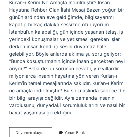
Kur’an-ı Kerim Ne Amaçla İndirilmiştir? İnsan
Hayatına Rehber Olan İlahi Mesaj Bazen yoğun bir
günün ardından eve geldiğimde, bilgisayarımı
kapatıp birkaç dakika sessizce oturuyorum.
İstanbul’un kalabalığı, gün içinde yaşanan telaş, iş
yerindeki konuşmalar ve yetişmesi gereken işler
derken insan kendi iç sesini duyamaz hale
gelebiliyor. Böyle anlarda aklıma şu soru geliyor:
“Bunca koşuşturmanın içinde insan gerçekten neyi
arıyor?” Belki de bu sorunun cevabı, yüzyıllardır
milyonlarca insanın hayatına yön veren Kur’an-ı
Kerim’in temel mesajlarında saklıdır. Kur’an-ı Kerim
ne amaçla indirilmiştir? Bu soru aslında sadece dini
bir bilgi arayışı değildir. Aynı zamanda insanın
varoluşunu, dünyadaki sorumluluklarını ve nasıl bir
hayat yaşaması gerektiğini…
Kur’an-
Devamını okuyun
Yorum Bırak