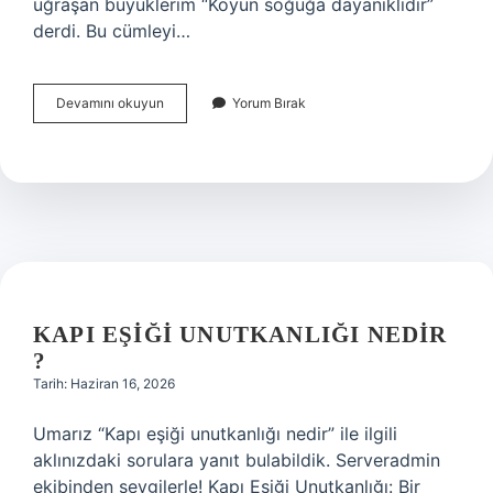
uğraşan büyüklerim “Koyun soğuğa dayanıklıdır”
derdi. Bu cümleyi…
Hayvan
Devamını okuyun
Yorum Bırak
uyutulurken
acı
çeker
mi
?
KAPI EŞIĞI UNUTKANLIĞI NEDIR
?
Tarih: Haziran 16, 2026
Umarız “Kapı eşiği unutkanlığı nedir” ile ilgili
aklınızdaki sorulara yanıt bulabildik. Serveradmin
ekibinden sevgilerle! Kapı Eşiği Unutkanlığı: Bir