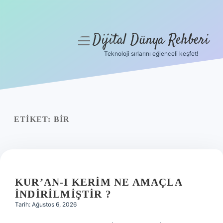
Dijital Dünya Rehberi
menüyü
aç
Teknoloji sırlarını eğlenceli keşfet!
Anasayfa
Gizlilik Politikası
Yasal Uyarı
ETIKET:
BIR
Hakkımızda
KUR’AN-I KERIM NE AMAÇLA
INDIRILMIŞTIR ?
Tarih: Ağustos 6, 2026