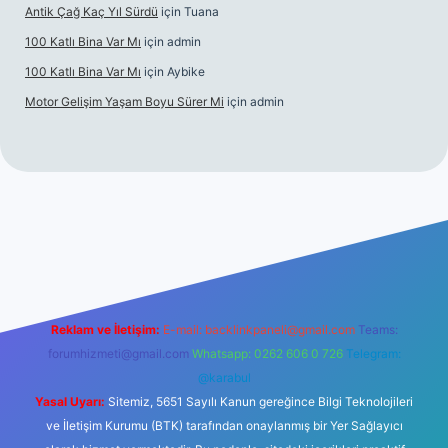
Antik Çağ Kaç Yıl Sürdü
için
Tuana
100 Katlı Bina Var Mı
için
admin
100 Katlı Bina Var Mı
için
Aybike
Motor Gelişim Yaşam Boyu Sürer Mi
için
admin
texper.xyz
Reklam ve İletişim:
E-mail:
backlinkpaneli@gmail.com
Teams:
forumhizmeti@gmail.com
Whatsapp: 0262 606 0 726
Telegram:
@karabul
Yasal Uyarı:
Sitemiz, 5651 Sayılı Kanun gereğince Bilgi Teknolojileri
ve İletişim Kurumu (BTK) tarafından onaylanmış bir Yer Sağlayıcı