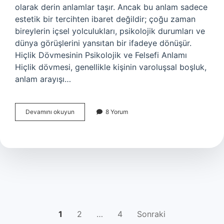
olarak derin anlamlar taşır. Ancak bu anlam sadece
estetik bir tercihten ibaret değildir; çoğu zaman
bireylerin içsel yolculukları, psikolojik durumları ve
dünya görüşlerini yansıtan bir ifadeye dönüşür.
Hiçlik Dövmesinin Psikolojik ve Felsefi Anlamı
Hiçlik dövmesi, genellikle kişinin varoluşsal boşluk,
anlam arayışı…
Hiçlik
Devamını okuyun
8 Yorum
dövmesi
ne
anlama
gelir
?
YAZI
1
2
…
4
Sonraki