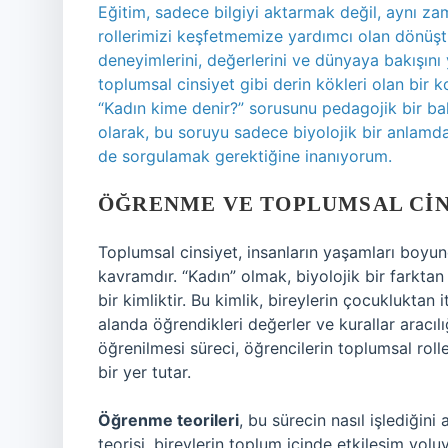
Eğitim, sadece bilgiyi aktarmak değil, aynı z
rollerimizi keşfetmemize yardımcı olan dönüştü
deneyimlerini, değerlerini ve dünyaya bakışını 
toplumsal cinsiyet gibi derin kökleri olan bir
“Kadın kime denir?” sorusunu pedagojik bir bak
olarak, bu soruyu sadece biyolojik bir anlamda 
de sorgulamak gerektiğine inanıyorum.
ÖĞRENME VE TOPLUMSAL CINS
Toplumsal cinsiyet, insanların yaşamları boyunca
kavramdır. “Kadın” olmak, biyolojik bir farktan 
bir kimliktir. Bu kimlik, bireylerin çocukluktan
alanda öğrendikleri değerler ve kurallar aracılı
öğrenilmesi süreci, öğrencilerin toplumsal roller
bir yer tutar.
Öğrenme teorileri
, bu sürecin nasıl işlediği
teorisi, bireylerin toplum içinde etkileşim yoluy