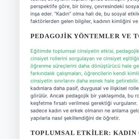
perspektife göre, bir birey, çevresindeki sosy
inşa eder. “Kadın” olma hali de, bu sosyal etk
faktörlerden gelen bilgiler, kadının kimliğini v
PEDAGOJIK YÖNTEMLER VE T
Eğitimde toplumsal cinsiyetin etkisi, pedagojik 
cinsiyet rollerini sorgulayan ve cinsiyet eşit
öğrenme süreçlerini daha dönüştürücü hale getire
farkındalık çalışmaları, öğrencilerin kendi kim
cinsiyetin sınırlarını daha esnek hale getirebilir.
kadınlara daha pasif, duygusal ve ilişkisel rolle
görülür. Ancak pedagojik bir yaklaşımda, bu ro
keşfetme fırsatı verilmesi gerektiği vurgulanır. 
sadece kadın ve erkek olmanın ne anlama geldiğ
yapılarla nasıl şekillendiğini de öğretir.
TOPLUMSAL ETKILER: KADIN