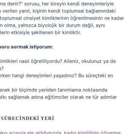
 denir?” sorusu, her bireyin kendi deneyimleriyle
ya verilen yanıt, kişinin kendi toplumsal bağlamındaki
 toplumsal cinsiyet kimliklerinin öğrenilmesinin ne kadar
n olma, yalnızca biyolojik bir durum değil, aynı
in etkisiyle şekillenen bir kimliktir.
 soru sormak istiyorum:
likleri nasıl öğretiliyordu? Aileniz, okulunuz ya da
u?
erken hangi deneyimleri yaşadınız? Bu süreçteki en
 esnek bir biçimde yeniden tanımlama noktasında
tkı sağlamak adına eğitimciler olarak ne tür adımlar
 SÜRECINDEKI YERI
ış açısıyla ele aldığımızda, kadın kimliğinin öğrenme