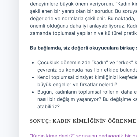
deneyimlere büyük önem veriyorum. “Kadın kime
şekillenen bir yanıtı olan bir sorudur. Bu soru
değerlerle ve normlarla şekillenir. Bu noktada,
önemli olduğunu daha iyi anlayabiliyoruz. Kadı
zamanda toplumsal yapıların ve kültürel pratikler
Bu bağlamda, siz değerli okuyuculara birkaç
Çocukluk döneminizde “kadın” ve “erkek” kim
çevreniz bu konuda nasıl bir etkide bulund
Kendi toplumsal cinsiyet kimliğinizi keşfed
büyük engeller ve fırsatlar nelerdi?
Bugün, kadınların toplumsal rollerini daha
nasıl bir değişim yaşanıyor? Bu değişime ka
atabiliriz?
SONUÇ: KADIN KIMLIĞININ ÖĞRENME
“Kadın kime denir?” sorusunu pedagogik bir bak