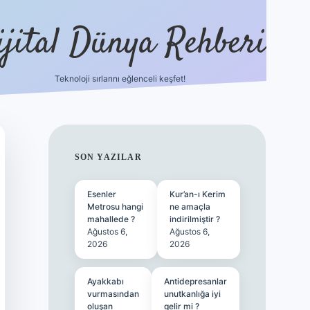
ijital Dünya Rehberi
Teknoloji sırlarını eğlenceli keşfet!
tulipbet güncel gi
SIDEBAR
SON YAZILAR
Esenler
Kur’an-ı Kerim
Metrosu hangi
ne amaçla
mahallede ?
indirilmiştir ?
Ağustos 6,
Ağustos 6,
2026
2026
Ayakkabı
Antidepresanlar
vurmasından
unutkanlığa iyi
oluşan
gelir mi ?