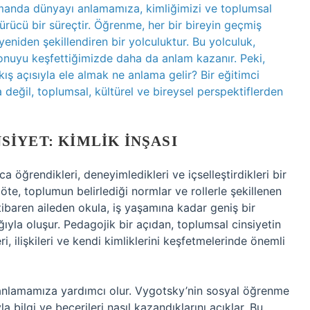
amanda dünyayı anlamamıza, kimliğimizi ve toplumsal
rücü bir süreçtir. Öğrenme, her bir bireyin geçmiş
yeniden şekillendiren bir yolculuktur. Bu yolculuk,
 konuyu keşfettiğimizde daha da anlam kazanır. Peki,
ış açısıyla ele almak ne anlama gelir? Bir eğitimci
değil, toplumsal, kültürel ve bireysel perspektiflerden
IYET: KIMLIK İNŞASI
 öğrendikleri, deneyimledikleri ve içselleştirdikleri bir
öte, toplumun belirlediği normlar ve rollerle şekillenen
 itibaren aileden okula, iş yaşamına kadar geniş bir
ğıyla oluşur. Pedagojik bir açıdan, toplumsal cinsiyetin
i, ilişkileri ve kendi kimliklerini keşfetmelerinde önemli
ni anlamamıza yardımcı olur. Vygotsky’nin sosyal öğrenme
la bilgi ve becerileri nasıl kazandıklarını açıklar. Bu