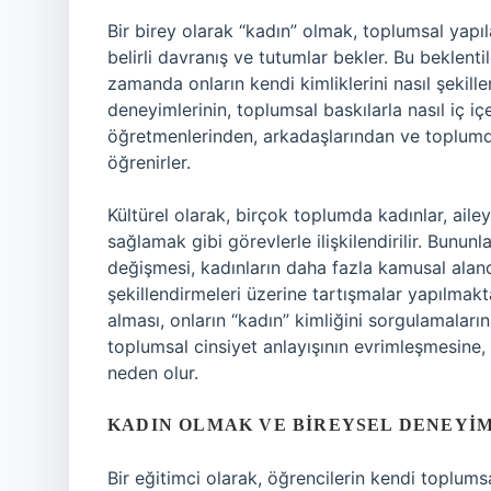
Bir birey olarak “kadın” olmak, toplumsal yapıla
belirli davranış ve tutumlar bekler. Bu beklentil
zamanda onların kendi kimliklerini nasıl şekill
deneyimlerinin, toplumsal baskılarla nasıl iç i
öğretmenlerinden, arkadaşlarından ve toplumda
öğrenirler.
Kültürel olarak, birçok toplumda kadınlar, aile
sağlamak gibi görevlerle ilişkilendirilir. Bunun
değişmesi, kadınların daha fazla kamusal aland
şekillendirmeleri üzerine tartışmalar yapılmakt
alması, onların “kadın” kimliğini sorgulamaları
toplumsal cinsiyet anlayışının evrimleşmesine,
neden olur.
KADIN OLMAK VE BIREYSEL DENEYI
Bir eğitimci olarak, öğrencilerin kendi toplumsa