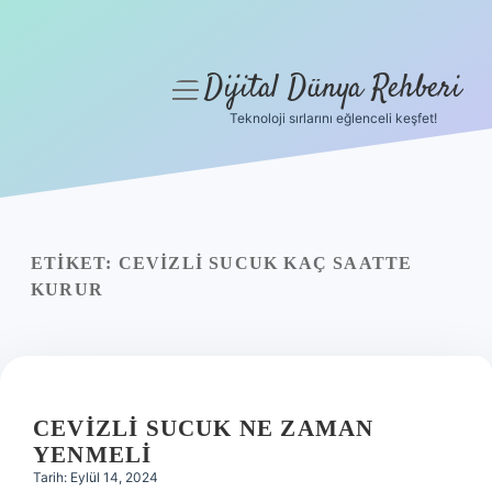
Dijital Dünya Rehberi
menüyü
aç
Teknoloji sırlarını eğlenceli keşfet!
Anasayfa
Gizlilik Politikası
Yasal Uyarı
ETIKET:
CEVIZLI SUCUK KAÇ SAATTE
KURUR
Hakkımızda
CEVIZLI SUCUK NE ZAMAN
YENMELI
Tarih: Eylül 14, 2024