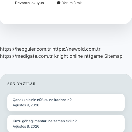
Cevizli
Devamını okuyun
Yorum Bırak
Sucuk
Ne
Zaman
Yenmeli
https://hepguler.com.tr
https://newold.com.tr
https://medigate.com.tr
knight online
nttgame
Sitemap
SIDEBAR
SON YAZILAR
Çanakkale’nin nüfusu ne kadardır ?
Ağustos 9, 2026
Kuzu göbeği mantarı ne zaman ekilir ?
Ağustos 8, 2026