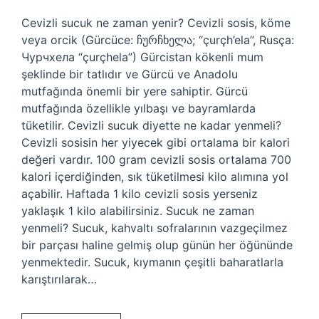
Cevizli sucuk ne zaman yenir? Cevizli sosis, köme
veya orcik (Gürcüce: ჩურჩხელა; “çurçh’ela”, Rusça:
Чурчхела “çurçhela”) Gürcistan kökenli mum
şeklinde bir tatlıdır ve Gürcü ve Anadolu
mutfağında önemli bir yere sahiptir. Gürcü
mutfağında özellikle yılbaşı ve bayramlarda
tüketilir. Cevizli sucuk diyette ne kadar yenmeli?
Cevizli sosisin her yiyecek gibi ortalama bir kalori
değeri vardır. 100 gram cevizli sosis ortalama 700
kalori içerdiğinden, sık tüketilmesi kilo alımına yol
açabilir. Haftada 1 kilo cevizli sosis yerseniz
yaklaşık 1 kilo alabilirsiniz. Sucuk ne zaman
yenmeli? Sucuk, kahvaltı sofralarının vazgeçilmez
bir parçası haline gelmiş olup günün her öğününde
yenmektedir. Sucuk, kıymanın çeşitli baharatlarla
karıştırılarak…