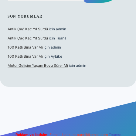
SON YORUMLAR
Antik Çağ Kaç Yıl Sürdü
için
admin
Antik Çağ Kaç Yıl Sürdü
için
Tuana
100 Katlı Bina Var Mı
için
admin
100 Katlı Bina Var Mı
için
Aybike
Motor Gelişim Yaşam Boyu Sürer Mi
için
admin
t güncel giriş
betexper.xyz
Reklam ve İletişim:
E-mail:
backlinkpaneli@gmail.com
Teams: