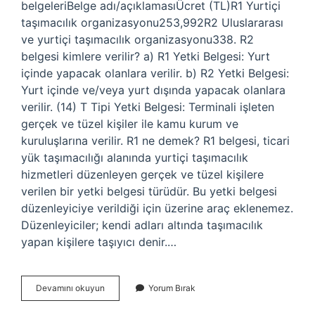
belgeleriBelge adı/açıklamasıÜcret (TL)R1 Yurtiçi
taşımacılık organizasyonu253,992R2 Uluslararası
ve yurtiçi taşımacılık organizasyonu338. R2
belgesi kimlere verilir? a) R1 Yetki Belgesi: Yurt
içinde yapacak olanlara verilir. b) R2 Yetki Belgesi:
Yurt içinde ve/veya yurt dışında yapacak olanlara
verilir. (14) T Tipi Yetki Belgesi: Terminali işleten
gerçek ve tüzel kişiler ile kamu kurum ve
kuruluşlarına verilir. R1 ne demek? R1 belgesi, ticari
yük taşımacılığı alanında yurtiçi taşımacılık
hizmetleri düzenleyen gerçek ve tüzel kişilere
verilen bir yetki belgesi türüdür. Bu yetki belgesi
düzenleyiciye verildiği için üzerine araç eklenemez.
Düzenleyiciler; kendi adları altında taşımacılık
yapan kişilere taşıyıcı denir.…
R1
Devamını okuyun
Yorum Bırak
Belgesi
Kimler