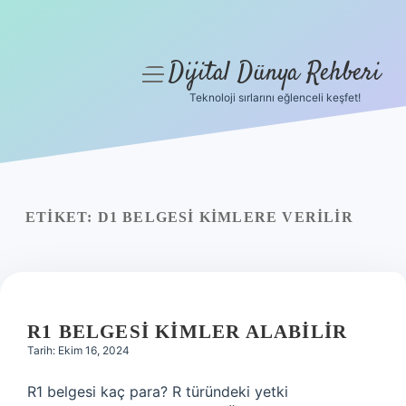
Dijital Dünya Rehberi
menüyü
aç
Teknoloji sırlarını eğlenceli keşfet!
Anasayfa
Gizlilik Politikası
Yasal Uyarı
ETIKET:
D1 BELGESI KIMLERE VERILIR
Hakkımızda
R1 BELGESI KIMLER ALABILIR
Tarih: Ekim 16, 2024
R1 belgesi kaç para? R türündeki yetki