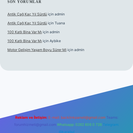
SON YORUMLAR
Antik Çağ Kaç Yıl Sürdü
için
admin
Antik Çağ Kaç Yıl Sürdü
için
Tuana
100 Katlı Bina Var Mı
için
admin
100 Katlı Bina Var Mı
için
Aybike
Motor Gelişim Yaşam Boyu Sürer Mi
için
admin
.xyz
Reklam ve İletişim:
E-mail:
backlinkpaneli@gmail.com
Teams:
forumhizmeti@gmail.com
Whatsapp: 0262 606 0 726
Telegram:
@karabul