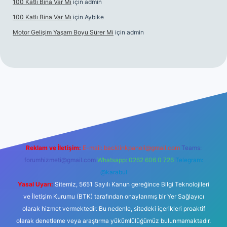
100 Katlı Bina Var Mı
için
admin
100 Katlı Bina Var Mı
için
Aybike
Motor Gelişim Yaşam Boyu Sürer Mi
için
admin
riş
betexper.xyz
Reklam ve İletişim:
E-mail:
backlinkpaneli@gmail.com
Teams:
forumhizmeti@gmail.com
Whatsapp: 0262 606 0 726
Telegram:
@karabul
Yasal Uyarı:
Sitemiz, 5651 Sayılı Kanun gereğince Bilgi Teknolojileri
ve İletişim Kurumu (BTK) tarafından onaylanmış bir Yer Sağlayıcı
olarak hizmet vermektedir. Bu nedenle, sitedeki içerikleri proaktif
olarak denetleme veya araştırma yükümlülüğümüz bulunmamaktadır.