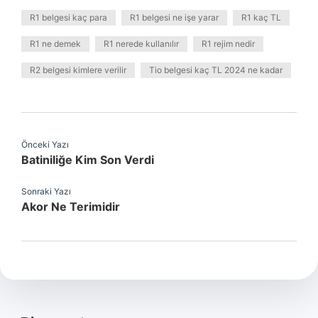
R1 belgesi kaç para
R1 belgesi ne işe yarar
R1 kaç TL
R1 ne demek
R1 nerede kullanılır
R1 rejim nedir
R2 belgesi kimlere verilir
Tio belgesi kaç TL 2024 ne kadar
Önceki Yazı
Batiniliğe Kim Son Verdi
Sonraki Yazı
Akor Ne Terimidir