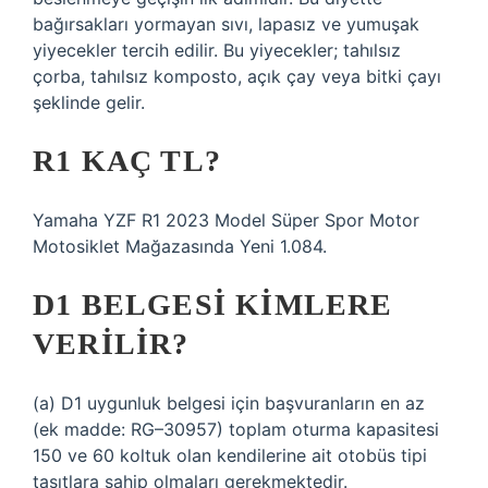
bağırsakları yormayan sıvı, lapasız ve yumuşak
yiyecekler tercih edilir. Bu yiyecekler; tahılsız
çorba, tahılsız komposto, açık çay veya bitki çayı
şeklinde gelir.
R1 KAÇ TL?
Yamaha YZF R1 2023 Model Süper Spor Motor
Motosiklet Mağazasında Yeni 1.084.
D1 BELGESI KIMLERE
VERILIR?
(a) D1 uygunluk belgesi için başvuranların en az
(ek madde: RG–30957) toplam oturma kapasitesi
150 ve 60 koltuk olan kendilerine ait otobüs tipi
taşıtlara sahip olmaları gerekmektedir.