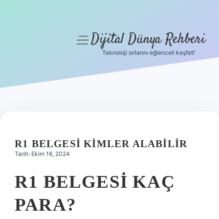
Dijital Dünya Rehberi
menüyü
aç
Teknoloji sırlarını eğlenceli keşfet!
Anasayfa
Gizlilik Politikası
Yasal Uyarı
Hakkımızda
R1 BELGESI KIMLER ALABILIR
Tarih: Ekim 16, 2024
R1 BELGESI KAÇ
PARA?