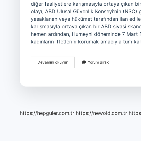
diğer faaliyetlere karışmasıyla ortaya çıkan b
olayı, ABD Ulusal Güvenlik Konseyi’nin (NSC) g
yasaklanan veya hükümet tarafından ilan edilen 
karışmasıyla ortaya çıkan bir ABD siyasi skand
hemen ardından, Humeyni döneminde 7 Mart 197
kadınların iffetlerini korumak amacıyla tüm k
İRan
Devamını okuyun
Yorum Bırak
Neden
Protesto
Edildi
https://hepguler.com.tr
https://newold.com.tr
https