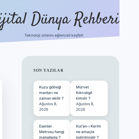
ijital Dünya Rehberi
Teknoloji sırlarını eğlenceli keşfet!
tulipbet güncel 
SIDEBAR
SON YAZILAR
Kuzu göbeği
Mürvet
mantarı ne
Kıbrıslıgil
zaman ekilir ?
kimdir ?
Ağustos 8,
Ağustos 8,
2026
2026
Esenler
Kur’an-ı Kerim
Metrosu hangi
ne amaçla
mahallede ?
indirilmiştir ?