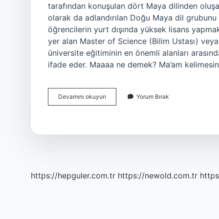
tarafından konuşulan dört Maya dilinden oluşan 
olarak da adlandırılan Doğu Maya dil grubunu o
öğrencilerin yurt dışında yüksek lisans yapmak i
yer alan Master of Science (Bilim Ustası) vey
üniversite eğitiminin en önemli alanları arasınd
ifade eder. Maaaa ne demek? Ma’am kelimesini
Mam
Devamını okuyun
Yorum Bırak
Neyin
Kısaltması
https://hepguler.com.tr
https://newold.com.tr
https