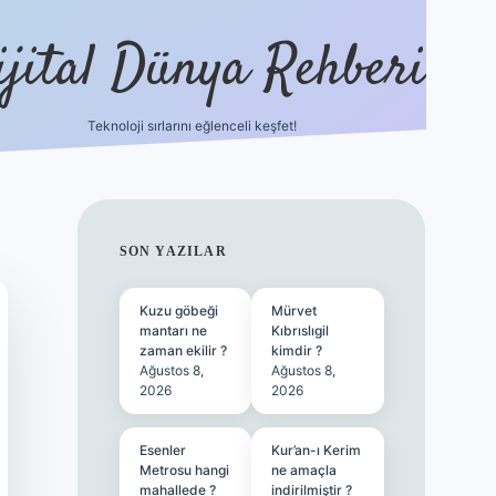
ijital Dünya Rehberi
Teknoloji sırlarını eğlenceli keşfet!
tulipbet güncel g
SIDEBAR
SON YAZILAR
Kuzu göbeği
Mürvet
mantarı ne
Kıbrıslıgil
zaman ekilir ?
kimdir ?
Ağustos 8,
Ağustos 8,
2026
2026
Esenler
Kur’an-ı Kerim
Metrosu hangi
ne amaçla
mahallede ?
indirilmiştir ?