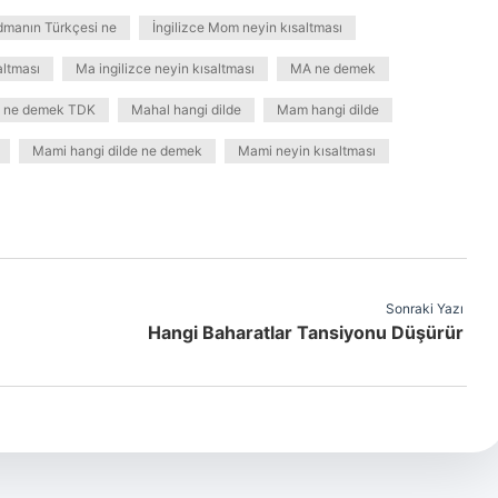
manın Türkçesi ne
İngilizce Mom neyin kısaltması
ltması
Ma ingilizce neyin kısaltması
MA ne demek
 ne demek TDK
Mahal hangi dilde
Mam hangi dilde
Mami hangi dilde ne demek
Mami neyin kısaltması
Sonraki Yazı
Hangi Baharatlar Tansiyonu Düşürür