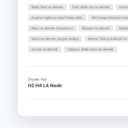
Baby free ne demek
Eski dilde ma ne demek
Grand
Kadına ingilizce nasıl hitap edilir
MA hangi bölümün kısa
Maa ne demek Osmanlıca
Maaaa ne demek
Mada
Mam ne demek sosyal medya
Mama Türkçe kökenli mi
Sa ma ne demek
Yabancı dilde mum ne demek
Önceki Yazı
H2 H4 L4 Nedir