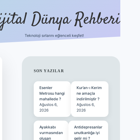
ijital Dünya Rehberi
Teknoloji sırlarını eğlenceli keşfet!
tulipbet güncel giriş
SIDEBAR
SON YAZILAR
Esenler
Kur’an-ı Kerim
Metrosu hangi
ne amaçla
mahallede ?
indirilmiştir ?
Ağustos 6,
Ağustos 6,
2026
2026
Ayakkabı
Antidepresanlar
vurmasından
unutkanlığa iyi
oluşan
gelir mi ?