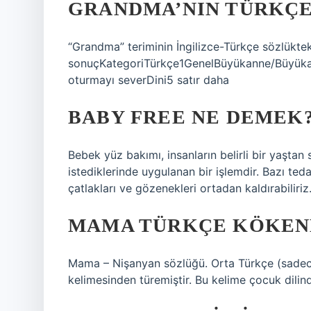
GRANDMA’NIN TÜRKÇE
“Grandma” teriminin İngilizce-Türkçe sözlükteki
sonuçKategoriTürkçe1GenelBüyükanne/Büyük
oturmayı severDini5 satır daha
BABY FREE NE DEMEK
Bebek yüz bakımı, insanların belirli bir yaştan
istediklerinde uygulanan bir işlemdir. Bazı tedav
çatlakları ve gözenekleri ortadan kaldırabiliriz
MAMA TÜRKÇE KÖKENL
Mama – Nişanyan sözlüğü. Orta Türkçe (sadece
kelimesinden türemiştir. Bu kelime çocuk dili