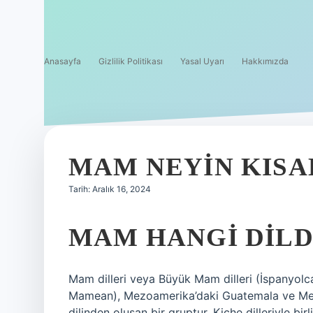
Anasayfa
Gizlilik Politikası
Yasal Uyarı
Hakkımızda
MAM NEYIN KISA
Tarih: Aralık 16, 2024
MAM HANGI DILD
Mam dilleri veya Büyük Mam dilleri (İspanyo
Mamean), Mezoamerika’daki Guatemala ve Meks
dilinden oluşan bir gruptur. Kiche dilleriyle bi