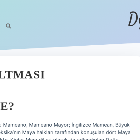
D
LTMASI
E?
lca Mameano, Mameano Mayor; İngilizce Mamean, Büyük
ika’nın Maya halkları tarafından konuşulan dört Maya
rlikte, Kiche-Mam dilleri olarak da adlandırılan Doğu