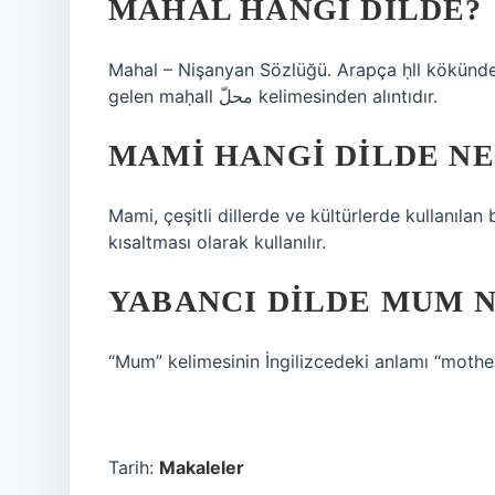
MAHAL HANGI DILDE?
Mahal – Nişanyan Sözlüğü. Arapça ḥll kökünd
gelen maḥall محلّ kelimesinden alıntıdır.
MAMI HANGI DILDE N
Mami, çeşitli dillerde ve kültürlerde kullanılan
kısaltması olarak kullanılır.
YABANCI DILDE MUM 
“Mum” kelimesinin İngilizcedeki anlamı “moth
Tarih:
Makaleler