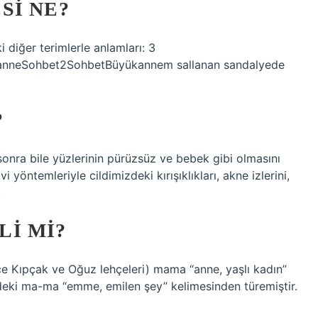
SI NE?
 diğer terimlerle anlamları: 3
anneSohbet2SohbetBüyükannem sallanan sandalyede
?
 sonra bile yüzlerinin pürüzsüz ve bebek gibi olmasını
i yöntemleriyle cildimizdeki kırışıklıkları, akne izlerini,
.
I MI?
 Kıpçak ve Oğuz lehçeleri) mama “anne, yaşlı kadın”
ndeki ma-ma “emme, emilen şey” kelimesinden türemiştir.