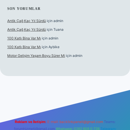
SON YORUMLAR
Antik Çağ Kaç Yıl Sürdü
için
admin
Antik Çağ Kaç Yıl Sürdü
için
Tuana
100 Katlı Bina Var Mı
için
admin
100 Katlı Bina Var Mı
için
Aybike
Motor Gelişim Yaşam Boyu Sürer Mi
için
admin
et güncel giriş
betexper.xyz
Reklam ve İletişim:
E-mail:
backlinkpaneli@gmail.com
Teams:
forumhizmeti@gmail.com
Whatsapp: 0262 606 0 726
Telegram: