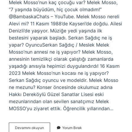
Melek Mosso’nun kaç çocuğu var? Melek Mosso,
“7 yaşında büyüdüm, hiç çocuk olmadım!”
@BambaskaChats – YouTube. Melek Mosso nereli
Alevi mi? 11 Kasım 1988’de Kayseri’de doğdu. Ailesi
Denizli’de yaşıyor. Müziğe yedi yaşında ilk
bestesini yaparak başladı. Serkan Sağdıç ne iş
yapar? OyuncuSerkan Sağdıç / Meslek Melek
Mosso’nun annesi ne iş yapıyor? Melek Mosso,
annesinin temizlikçi olarak çalıştığı zamanlarda
yaşadığı anısıyla hepimizi duygulandırdı! 16 Kasım
2023 Melek Mosso’nun kocası ne iş yapıyor?
Serkan Sağdıç oyuncu ve modeldir. Melek Mosso
ne mezunu? Konser öncesinde okulumuz adına
Hakkı Dereköylü Güzel Sanatlar Lisesi eski
mezunlarından olan sevilen sanatçımız Melek
MOSSO’yu ziyaret ettik. Öğrencilik yıllarından…
Melek
Devamını okuyun
Yorum Bırak