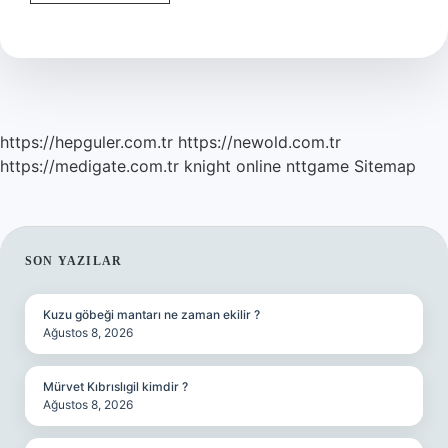
Mossonun
Eşi
Ne
Iş
Yapıyor
https://hepguler.com.tr
https://newold.com.tr
https://medigate.com.tr
knight online
nttgame
Sitemap
SIDEBAR
SON YAZILAR
Kuzu göbeği mantarı ne zaman ekilir ?
Ağustos 8, 2026
Mürvet Kıbrıslıgil kimdir ?
Ağustos 8, 2026