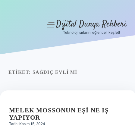
Dijital Dünya Rehberi
menüyü
aç
Teknoloji sırlarını eğlenceli keşfet!
Anasayfa
Gizlilik Politikası
Yasal Uyarı
ETIKET:
SAĞDIÇ EVLI MI
Hakkımızda
MELEK MOSSONUN EŞI NE IŞ
YAPIYOR
Tarih: Kasım 15, 2024