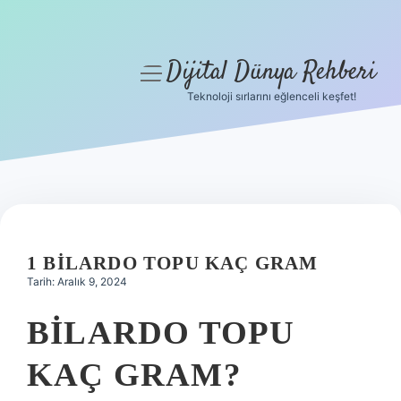
Dijital Dünya Rehberi
menüyü
aç
Teknoloji sırlarını eğlenceli keşfet!
Anasayfa
Gizlilik Politikası
Yasal Uyarı
Hakkımızda
1 BILARDO TOPU KAÇ GRAM
Tarih: Aralık 9, 2024
BILARDO TOPU
KAÇ GRAM?