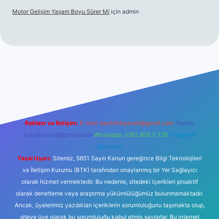
Motor Gelişim Yaşam Boyu Sürer Mi
için
admin
betexper.xyz
Reklam ve İletişim:
E-mail:
backlinkpaneli@gmail.com
Teams:
forumhizmeti@gmail.com
Whatsapp: 0262 606 0 726
Telegram:
@karabul
Yasal Uyarı:
Sitemiz, 5651 Sayılı Kanun gereğince Bilgi Teknolojileri
ve İletişim Kurumu (BTK) tarafından onaylanmış bir Yer Sağlayıcı
olarak hizmet vermektedir. Bu nedenle, sitedeki içerikleri proaktif
olarak denetleme veya araştırma yükümlülüğümüz bulunmamaktadır.
Ancak, üyelerimiz yazdıkları içeriklerin sorumluluğunu taşımakta olup,
siteye üye olarak bu sorumluluğu kabul etmiş sayılırlar. Bu internet