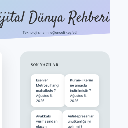
ijital Dünya Rehberi
Teknoloji sırlarını eğlenceli keşfet!
tulipbet güncel giriş
SIDEBAR
SON YAZILAR
Esenler
Kur’an-ı Kerim
Metrosu hangi
ne amaçla
mahallede ?
indirilmiştir ?
Ağustos 6,
Ağustos 6,
2026
2026
Ayakkabı
Antidepresanlar
vurmasından
unutkanlığa iyi
oluşan
gelir mi ?