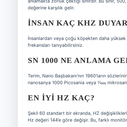
anlamakta zorluk çektiği sınırdır. Bu sınır, 5
değerine karşılık gelir.
İNSAN KAÇ KHZ DUYAR
İnsanlardan veya çoğu köpekten daha yüksek p
frekansları tanıyabilirsiniz.
SN 1000 NE ANLAMA GE
Terim, Nano Başbakanı’nın 1960’ların sözlerini
nanosanya 1000 Picosania veya 1⁄1000 mikrosaniy
EN IYI HZ KAÇ?
Şekil 60 standart bir ekranda, HZ değişiklikler
Hz değeri 144’e göre değişir. Bu, farklı monitö