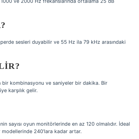
00, 1000 ve 2000 Hz frekanslarında ortalama 25 dB
?
erde sesleri duyabilir ve 55 Hz ila 79 kHz arasındaki
LIR?
n bir kombinasyonu ve saniyeler bir dakika. Bir
e karşılık gelir.
inin sayısı oyun monitörlerinde en az 120 olmalıdır. İdeal
r modellerinde 240’lara kadar artar.