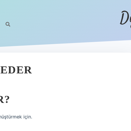
D
 EDER
R?
nüştürmek için.