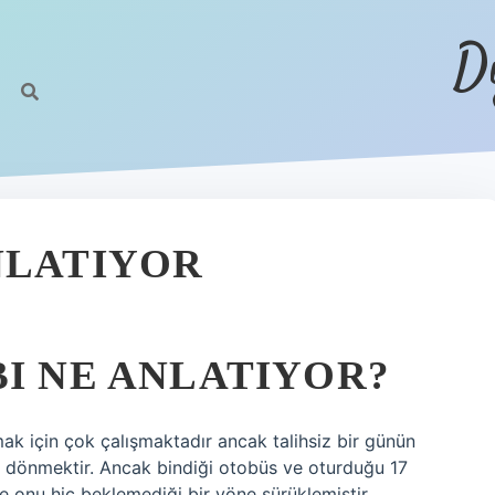
D
NLATIYOR
BI NE ANLATIYOR?
ak için çok çalışmaktadır ancak talihsiz bir günün
na dönmektir. Ancak bindiği otobüs ve oturduğu 17
ve onu hiç beklemediği bir yöne sürüklemiştir.