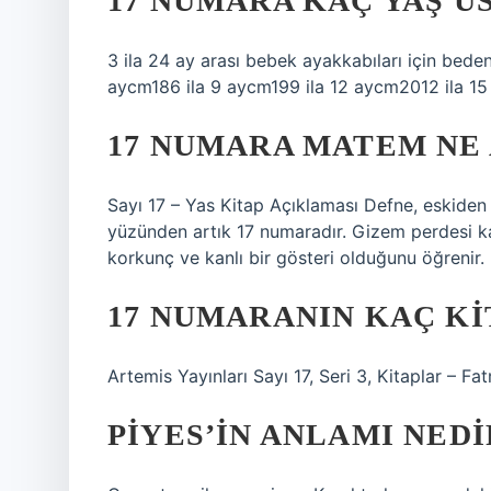
17 NUMARA KAÇ YAŞ Ü
3 ila 24 ay arası bebek ayakkabıları için be
aycm186 ila 9 aycm199 ila 12 aycm2012 ila 15
17 NUMARA MATEM NE
Sayı 17 – Yas Kitap Açıklaması Defne, eskiden 
yüzünden artık 17 numaradır. Gizem perdesi k
korkunç ve kanlı bir gösteri olduğunu öğrenir.
17 NUMARANIN KAÇ KI
Artemis Yayınları Sayı 17, Seri 3, Kitaplar – 
PIYES’IN ANLAMI NEDI