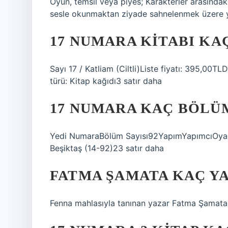
Oyun, temsil veya piyes; Karakterler arasındak
sesle okunmaktan ziyade sahnelenmek üzere ya
17 NUMARA KITABI KA
Sayı 17 / Katliam (Ciltli)Liste fiyatı: 395,00T
türü: Kitap kağıdı3 satır daha
17 NUMARA KAÇ BÖLÜ
Yedi NumaraBölüm Sayısı92YapımYapımcıOya Y
Beşiktaş (14-92)23 satır daha
FATMA ŞAMATA KAÇ Y
Fenna mahlasıyla tanınan yazar Fatma Şamata,