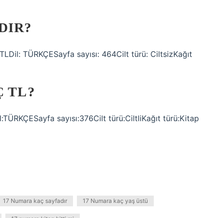
DIR?
 TLDil: TÜRKÇESayfa sayısı: 464Cilt türü: CiltsizKağıt
Ç TL?
il:TÜRKÇESayfa sayısı:376Cilt türü:CiltliKağıt türü:Kitap
17 Numara kaç sayfadır
17 Numara kaç yaş üstü