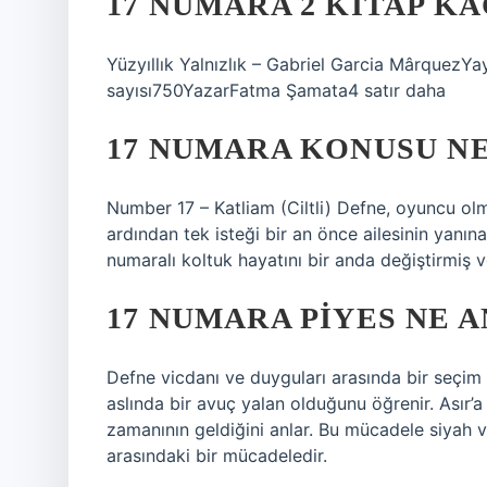
17 NUMARA 2 KITAP KA
Yüzyıllık Yalnızlık – Gabriel Garcia MârquezYa
sayısı750YazarFatma Şamata4 satır daha
17 NUMARA KONUSU N
Number 17 – Katliam (Ciltli) Defne, oyuncu olm
ardından tek isteği bir an önce ailesinin yanı
numaralı koltuk hayatını bir anda değiştirmiş 
17 NUMARA PIYES NE 
Defne vicdanı ve duyguları arasında bir seçi
aslında bir avuç yalan olduğunu öğrenir. Asır
zamanının geldiğini anlar. Bu mücadele siyah 
arasındaki bir mücadeledir.