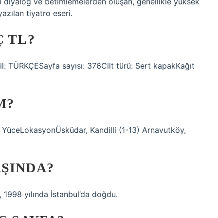
i diyalog ve betimlemelerden oluşan, genellikle yüksek
zılan tiyatro eseri.
Ç TL?
LDil: TÜRKÇESayfa sayısı: 376Cilt türü: Sert kapakKağıt
M?
üceLokasyonÜsküdar, Kandilli (1-13) Arnavutköy,
AŞINDA?
 1998 yılında İstanbul’da doğdu.