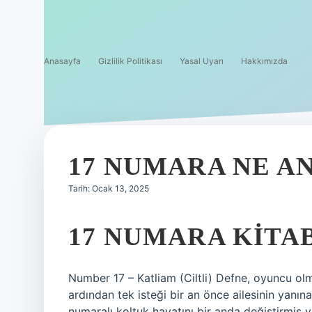
Anasayfa
Gizlilik Politikası
Yasal Uyarı
Hakkımızda
17 NUMARA NE A
Tarih: Ocak 13, 2025
17 NUMARA KITA
Number 17 – Katliam (Ciltli) Defne, oyuncu olm
ardından tek isteği bir an önce ailesinin yanı
numaralı koltuk hayatını bir anda değiştirmiş 