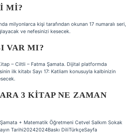
I MI?
ormda milyonlarca kişi tarafından okunan 17 numaralı seri,
ağlayacak ve nefesinizi kesecek.
I VAR MI?
Kitap – Ciltli – Fatma Şamata. Dijital platformda
inin ilk kitabı Sayı 17: Katliam konusuyla kalbinizin
esecek.
ARA 3 KITAP NE ZAMAN
ma Şamata + Matematik Öğretmeni Cetvel Salkım Sokak
z Yayın Tarihi20242024Baskı DiliTürkçeSayfa