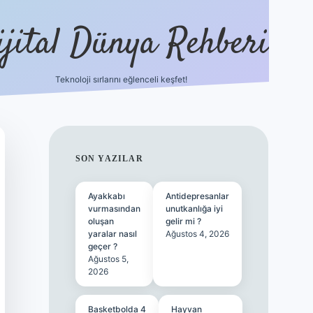
ijital Dünya Rehberi
Teknoloji sırlarını eğlenceli keşfet!
tulipbet güncel giriş
SIDEBAR
SON YAZILAR
Ayakkabı
Antidepresanlar
vurmasından
unutkanlığa iyi
oluşan
gelir mi ?
yaralar nasıl
Ağustos 4, 2026
geçer ?
Ağustos 5,
2026
Basketbolda 4
Hayvan