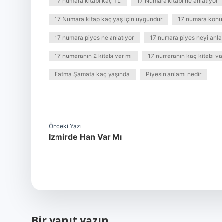
17 numara kitabı kaç TL
17 Numara kitabı ne anlatıyor
17 Numara kitap kaç yaş için uygundur
17 numara konu
17 numara piyes ne anlatıyor
17 numara piyes neyi anla
17 numaranın 2 kitabı var mı
17 numaranın kaç kitabı va
Fatma Şamata kaç yaşında
Piyesin anlamı nedir
Önceki Yazı
Izmirde Han Var Mı
Bir yanıt yazın