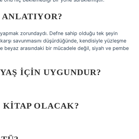
I ANLATIYOR?
m yapmak zorundaydı. Defne sahip olduğu tek şeyin
’a karşı savunmasını düşürdüğünde, kendisiyle yüzleşme
ve beyaz arasındaki bir mücadele değil, siyah ve pembe
 YAŞ IÇIN UYGUNDUR?
Ç KITAP OLACAK?