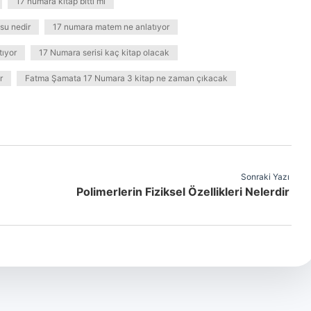
17 numara kitap bitti mi
su nedir
17 numara matem ne anlatıyor
tıyor
17 Numara serisi kaç kitap olacak
r
Fatma Şamata 17 Numara 3 kitap ne zaman çıkacak
Sonraki Yazı
Polimerlerin Fiziksel Özellikleri Nelerdir