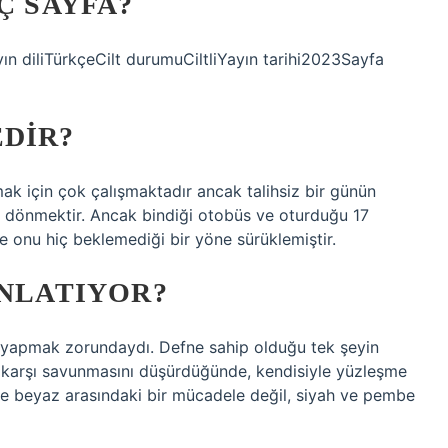
Ç SAYFA?
yın diliTürkçeCilt durumuCiltliYayın tarihi2023Sayfa
EDIR?
ak için çok çalışmaktadır ancak talihsiz bir günün
na dönmektir. Ancak bindiği otobüs ve oturduğu 17
ve onu hiç beklemediği bir yöne sürüklemiştir.
ANLATIYOR?
m yapmak zorundaydı. Defne sahip olduğu tek şeyin
’a karşı savunmasını düşürdüğünde, kendisiyle yüzleşme
ve beyaz arasındaki bir mücadele değil, siyah ve pembe