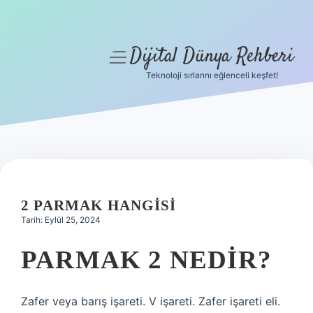
Dijital Dünya Rehberi
menüyü
aç
Teknoloji sırlarını eğlenceli keşfet!
Anasayfa
Gizlilik Politikası
Yasal Uyarı
Hakkımızda
2 PARMAK HANGISI
Tarih: Eylül 25, 2024
PARMAK 2 NEDIR?
Zafer veya barış işareti. V işareti. Zafer işareti eli.