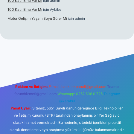
100 Katlı Bina Var Mı
için
admin
100 Katlı Bina Var Mı
için
Aybike
Motor Gelişim Yaşam Boyu Sürer Mi
için
admin
riş
betexper.xyz
Reklam ve İletişim:
E-mail:
backlinkpaneli@gmail.com
Teams:
forumhizmeti@gmail.com
Whatsapp: 0262 606 0 726
Telegram:
@karabul
Yasal Uyarı:
Sitemiz, 5651 Sayılı Kanun gereğince Bilgi Teknolojileri
ve İletişim Kurumu (BTK) tarafından onaylanmış bir Yer Sağlayıcı
olarak hizmet vermektedir. Bu nedenle, sitedeki içerikleri proaktif
olarak denetleme veya araştırma yükümlülüğümüz bulunmamaktadır.