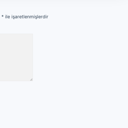
r
*
ile işaretlenmişlerdir