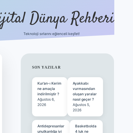
ijital Dünya Rehberi
Teknoloji sırlarını eğlenceli keşfet!
tulipbet güncel gi
SIDEBAR
SON YAZILAR
Kur’an-ı Kerim
Ayakkabı
ne amaçla
vurmasından
indirilmiştir ?
oluşan yaralar
Ağustos 6,
nasıl geçer ?
2026
Ağustos 5,
2026
Antidepresanlar
Basketbolda
unutkanlığa iyi
4 luk ne