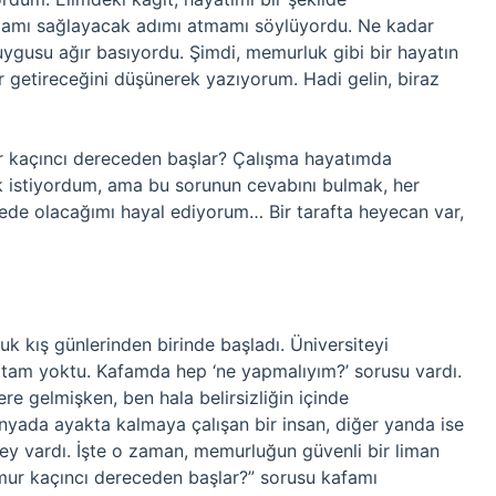
lmamı sağlayacak adımı atmamı söylüyordu. Ne kadar
duygusu ağır basıyordu. Şimdi, memurluk gibi bir hayatın
r getireceğini düşünerek yazıyorum. Hadi gelin, biraz
ur kaçıncı dereceden başlar? Çalışma hayatımda
k istiyordum, ama bu sorunun cevabını bulmak, her
erede olacağımı hayal ediyorum… Bir tarafta heyecan var,
ğuk kış günlerinden birinde başladı. Üniversiteyi
aritam yoktu. Kafamda hep ‘ne yapmalıyım?’ sorusu vardı.
ere gelmişken, ben hala belirsizliğin içinde
yada ayakta kalmaya çalışan bir insan, diğer yanda ise
birey vardı. İşte o zaman, memurluğun güvenli bir liman
mur kaçıncı dereceden başlar?” sorusu kafamı