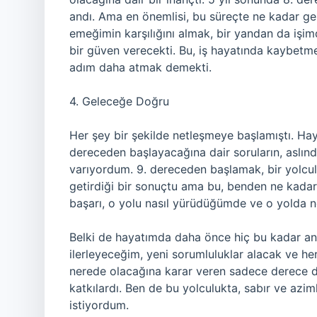
andı. Ama en önemlisi, bu süreçte ne kadar g
emeğimin karşılığını almak, bir yandan da işi
bir güven verecekti. Bu, iş hayatında kaybetm
adım daha atmak demekti.
4. Geleceğe Doğru
Her şey bir şekilde netleşmeye başlamıştı. Hay
dereceden başlayacağına dair soruların, aslın
varıyordum. 9. dereceden başlamak, bir yolcul
getirdiği bir sonuçtu ama bu, benden ne kadar
başarı, o yolu nasıl yürüdüğümde ve o yolda ne
Belki de hayatımda daha önce hiç bu kadar anl
ilerleyeceğim, yeni sorumluluklar alacak ve he
nerede olacağına karar veren sadece derece değ
katkılardı. Ben de bu yolculukta, sabır ve az
istiyordum.