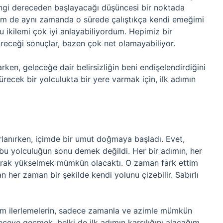
hangi dereceden başlayacağı düşüncesi bir noktada
hem de aynı zamanda o sürede çalıştıkça kendi emeğimi
ikilemi çok iyi anlayabiliyordum. Hepimiz bir
ireceği sonuçlar, bazen çok net olamayabiliyor.
rken, geleceğe dair belirsizliğin beni endişelendirdiğini
recek bir yolculukta bir yere varmak için, ilk adımın
rlanırken, içimde bir umut doğmaya başladı. Evet,
bu yolculuğun sonu demek değildi. Her bir adımın, her
larak yükselmek mümkün olacaktı. O zaman fark ettim
an her zaman bir şekilde kendi yolunu çizebilir. Sabırlı
m ilerlemelerin, sadece zamanla ve azimle mümkün
receye geçmek, belki de ilk adımın karşılığını alacağım