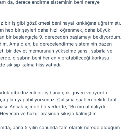
sam da, derecelendirme sisteminin beni nereye
 bir iş gibi gözükmesi beni hayal kırıklığına uğratmıştı.
an hep bir şeyleri daha hızlı öğrenmek, daha büyük
an bir başlangıçla 9. dereceden başlamayı bekliyordum.
irdim. Ama o an, bu derecelendirme sisteminin bazen
et, bir devlet memurunun yükselme şansı, sabırla ve
rde, o sabrın beni her an yıpratabileceği korkusu
rde sıkışıp kalma hissiyatıydı.
rluk gibi düzenli bir iş bana çok güven veriyordu.
a plan yapabiliyorsunuz. Çalışma saatleri belirli, tatil
abası. Ancak içimde bir yerlerde, “Bu mu olmalıydı
Heyecan ve huzur arasında sıkışıp kalmıştım.
ğımda, bana 5 yılın sonunda tam olarak nerede olduğum