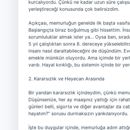
kurcalıyordu. Çünkü ne kadar uzun süre çalış
yerleştireceği konusunda çok belirsizdim.
Açıkçası, memurluğun genelde ilk başta vasıfsız
Başlangıçta biraz boğulmuş gibi hissettim. İns
sorumluluklar almak ister ya… Oysa ben, sırad
5 yıl çalıştıktan sonra 8. dereceye yükselebil
insanı nasıl daraltabileceğini de düşündüm. Ev
emekle mümkün oluyordu. Ama içimde bir yerle
vardı. Hayal kırıklığı, bu sistemin içinde bir ye
2. Kararsızlık ve Heyecan Arasında
Bir yandan kararsızlık içindeydim, çünkü memu
Düşünsenize, her ay maaşınız yattığı için rahatç
günleri belli, sigorta ve diğer avantajlar da c
hayatım?” sorusu durmaksızın yankılanıyordu. 
İşte bu duygular içinde, memurluğa adım attı