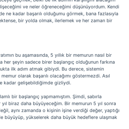
elişeceğimi ve neler öğreneceğimi düşünüyordum. Kendi
mde ne kadar başarılı olduğumu görmek, bana fazlasıyla
ektense, bir yolda olmak, ilerlemek ve her zaman bir
atımın bu aşamasında, 5 yıllık bir memurun nasıl bir
da her şeyin sadece birer başlangıç olduğunun farkına
ukta ilk adım atmak gibiydi. Bu derece, sistemin
 memur olarak başarılı olacağımı göstermezdi. Asıl
 kadar gelişebildiğimde gizliydi.
amlı bir başlangıç yapmamıştım. Şimdi, sabırla
r yıl biraz daha büyüyeceğim. Bir memurun 5 yıl sonra
il, aynı zamanda o kişinin işine verdiği değer, yaptığı
imle büyüyüp, yükselerek daha büyük hedeflere ulaşmak