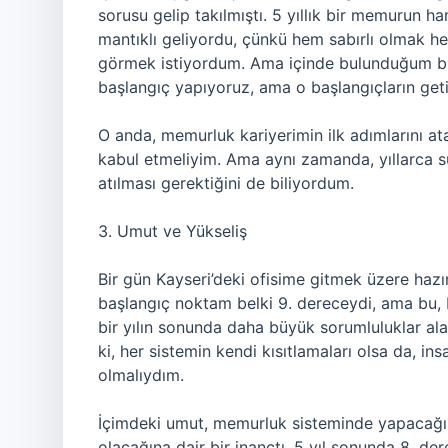
sorusu gelip takılmıştı. 5 yıllık bir memurun 
mantıklı geliyordu, çünkü hem sabırlı olmak 
görmek istiyordum. Ama içinde bulunduğum bu 
başlangıç yapıyoruz, ama o başlangıçların get
O anda, memurluk kariyerimin ilk adımlarını ata
kabul etmeliyim. Ama aynı zamanda, yıllarca sü
atılması gerektiğini de biliyordum.
3. Umut ve Yükseliş
Bir gün Kayseri’deki ofisime gitmek üzere hazı
başlangıç noktam belki 9. dereceydi, ama bu, 
bir yılın sonunda daha büyük sorumluluklar a
ki, her sistemin kendi kısıtlamaları olsa da, ins
olmalıydım.
İçimdeki umut, memurluk sisteminde yapacağı
olacağına dair bir inançtı. 5 yıl sonunda 8. de