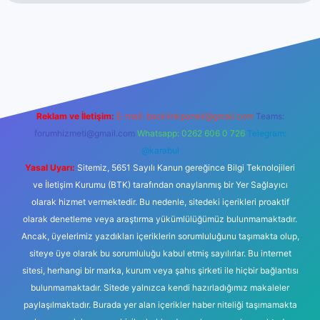
giriş
betexper.xyz
Reklam ve İletişim:
E-mail:
backlinkpaneli@gmail.com
Teams:
forumhizmeti@gmail.com
Whatsapp: 0262 606 0 726
Telegram:
@karabul
Yasal Uyarı:
Sitemiz, 5651 Sayılı Kanun gereğince Bilgi Teknolojileri
ve İletişim Kurumu (BTK) tarafından onaylanmış bir Yer Sağlayıcı
olarak hizmet vermektedir. Bu nedenle, sitedeki içerikleri proaktif
olarak denetleme veya araştırma yükümlülüğümüz bulunmamaktadır.
Ancak, üyelerimiz yazdıkları içeriklerin sorumluluğunu taşımakta olup,
siteye üye olarak bu sorumluluğu kabul etmiş sayılırlar. Bu internet
sitesi, herhangi bir marka, kurum veya şahıs şirketi ile hiçbir bağlantısı
bulunmamaktadır. Sitede yalnızca kendi hazırladığımız makaleler
paylaşılmaktadır. Burada yer alan içerikler haber niteliği taşımamakta