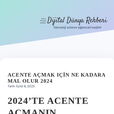
Dijital Dünya Rehberi
menüyü
aç
Teknoloji sırlarını eğlenceli keşfet!
Anasayfa
Gizlilik Politikası
Yasal Uyarı
Hakkımızda
ACENTE AÇMAK IÇIN NE KADARA
MAL OLUR 2024
Tarih: Eylül 8, 2025
2024’TE ACENTE
AÇMANIN