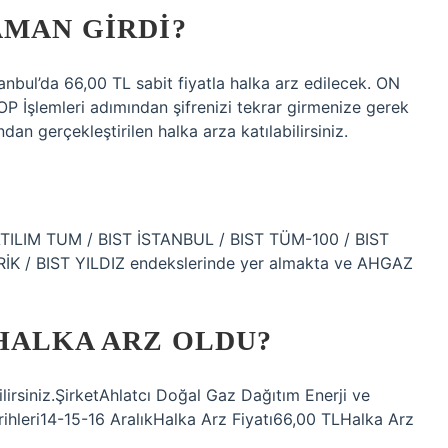
AMAN GIRDI?
anbul’da 66,00 TL sabit fiyatla halka arz edilecek. ON
OP İşlemleri adımından şifrenizi tekrar girmenize gerek
an gerçekleştirilen halka arza katılabilirsiniz.
?
KATILIM TUM / BIST İSTANBUL / BIST TÜM-100 / BIST
RİK / BIST YILDIZ endekslerinde yer almakta ve AHGAZ
HALKA ARZ OLDU?
lirsiniz.ŞirketAhlatcı Doğal Gaz Dağıtım Enerji ve
ihleri14-15-16 AralıkHalka Arz Fiyatı66,00 TLHalka Arz