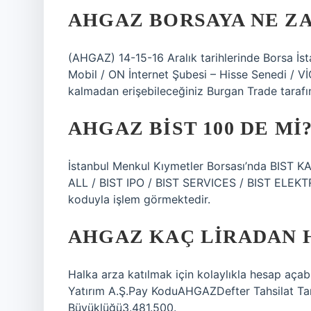
AHGAZ BORSAYA NE Z
(AHGAZ) 14-15-16 Aralık tarihlerinde Borsa İst
Mobil / ON İnternet Şubesi – Hisse Senedi / Vİ
kalmadan erişebileceğiniz Burgan Trade tarafınd
AHGAZ BIST 100 DE MI
İstanbul Menkul Kıymetler Borsası’nda BIST 
ALL / BIST IPO / BIST SERVICES / BIST ELEKT
koduyla işlem görmektedir.
AHGAZ KAÇ LIRADAN 
Halka arza katılmak için kolaylıkla hesap açabi
Yatırım A.Ş.Pay KoduAHGAZDefter Tahsilat Tar
Büyüklüğü3.481.500.