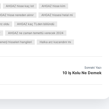
AHGAZ hisse kaç lot
AHGAZ hisse kim
GAZ hisse nereden alınır
AHGAZ hissesi helal mi
rz oldu
AHGAZ kaç TLden bölündü
r
AHGAZ ne zaman temettü verecek 2024
 enerji hisseleri hangileri
Halka arz kazandırır mı
Sonraki Yazı
10 Iş Kolu Ne Demek