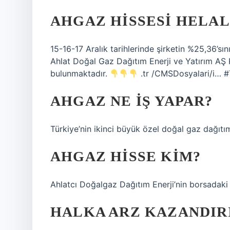
AHGAZ HISSESI HELAL
15-16-17 Aralık tarihlerinde şirketin %25,36’s
Ahlat Doğal Gaz Dağıtım Enerji ve Yatırım AŞ K
bulunmaktadır.
.tr /CMSDosyalari/i… #T
AHGAZ NE IŞ YAPAR?
Türkiye’nin ikinci büyük özel doğal gaz dağıtım 
AHGAZ HISSE KIM?
Ahlatcı Doğalgaz Dağıtım Enerji’nin borsadaki
HALKA ARZ KAZANDIRI