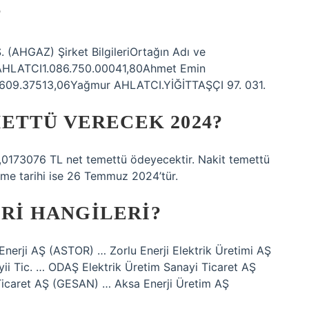
?
. (AHGAZ) Şirket BilgileriOrtağın Adı ve
AHLATCI1.086.750.00041,80Ahmet Emin
09.37513,06Yağmur AHLATCI.YİĞİTTAŞÇI 97. 031.
ETTÜ VERECEK 2024?
,0173076 TL net temettü ödeyecektir. Nakit temettü
eme tarihi ise 26 Temmuz 2024’tür.
ERI HANGILERI?
r Enerji AŞ (ASTOR) … Zorlu Enerji Elektrik Üretimi AŞ
yii Tic. … ODAŞ Elektrik Üretim Sanayi Ticaret AŞ
Ticaret AŞ (GESAN) … Aksa Enerji Üretim AŞ