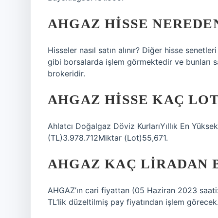
AHGAZ HISSE NEREDEN
Hisseler nasıl satın alınır? Diğer hisse senetl
gibi borsalarda işlem görmektedir ve bunları s
brokeridir.
AHGAZ HISSE KAÇ LOT
Ahlatcı Doğalgaz Döviz KurlarıYıllık En Yüks
(TL)3.978.712Miktar (Lot)55,671.
AHGAZ KAÇ LIRADAN 
AHGAZ’ın cari fiyattan (05 Haziran 2023 saat
TL’lik düzeltilmiş pay fiyatından işlem görecek