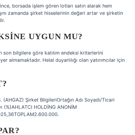
ince, borsada işlem gören lotları satın alarak hem
ynı zamanda şirket hisselerinin değeri artar ve şirketin
ir.
KSINE UYGUN MU?
on bilgilere göre katılım endeksi kriterlerini
r almamaktadır. Helal duyarlılığı olan yatırımcılar için
T?
. (AHGAZ) Şirket BilgileriOrtağın Adı Soyadı/Ticari
Payı (%)AHLATCI HOLDİNG ANONİM
0025,36TOPLAM2.600.000.
PAR?