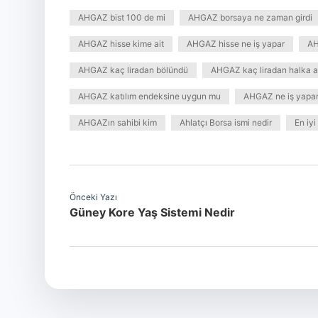
AHGAZ bist 100 de mi
AHGAZ borsaya ne zaman girdi
AHGAZ hisse kime ait
AHGAZ hisse ne iş yapar
AH
AHGAZ kaç liradan bölündü
AHGAZ kaç liradan halka a
AHGAZ katılım endeksine uygun mu
AHGAZ ne iş yapa
AHGAZın sahibi kim
Ahlatçı Borsa ismi nedir
En iyi
Önceki Yazı
Güney Kore Yaş Sistemi Nedir