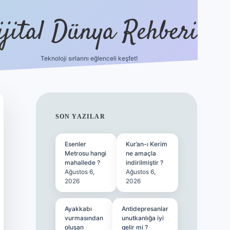
ijital Dünya Rehberi
Teknoloji sırlarını eğlenceli keşfet!
tulipbet güncel giriş
SIDEBAR
SON YAZILAR
Esenler
Kur’an-ı Kerim
Metrosu hangi
ne amaçla
mahallede ?
indirilmiştir ?
Ağustos 6,
Ağustos 6,
2026
2026
Ayakkabı
Antidepresanlar
vurmasından
unutkanlığa iyi
oluşan
gelir mi ?