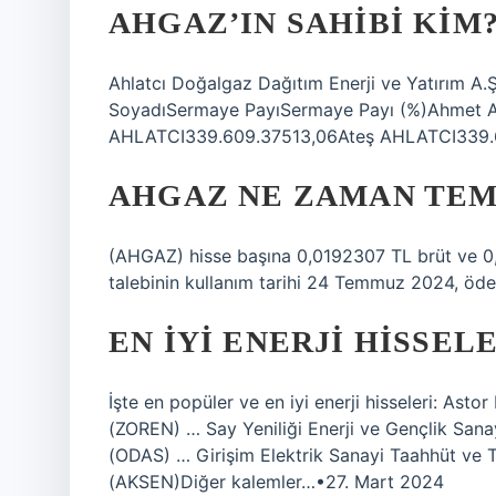
AHGAZ’IN SAHIBI KIM
Ahlatcı Doğalgaz Dağıtım Enerji ve Yatırım A.Ş
SoyadıSermaye PayıSermaye Payı (%)Ahmet 
AHLATCI339.609.37513,06Ateş AHLATCI339.6
AHGAZ NE ZAMAN TEM
(AHGAZ) hisse başına 0,0192307 TL brüt ve 0
talebinin kullanım tarihi 24 Temmuz 2024, öd
EN IYI ENERJI HISSEL
İşte en popüler ve en iyi enerji hisseleri: Asto
(ZOREN) … Say Yeniliği Enerji ve Gençlik Sana
(ODAS) … Girişim Elektrik Sanayi Taahhüt ve 
(AKSEN)Diğer kalemler…•27. Mart 2024