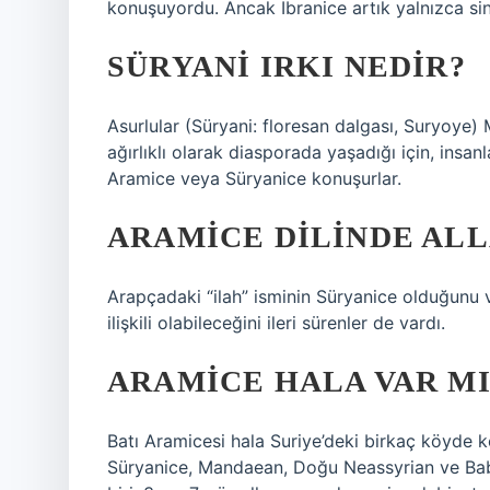
konuşuyordu. Ancak İbranice artık yalnızca si
SÜRYANI IRKI NEDIR?
Asurlular (Süryani: floresan dalgası, Suryoye
ağırlıklı olarak diasporada yaşadığı için, insan
Aramice veya Süryanice konuşurlar.
ARAMICE DILINDE AL
Arapçadaki “ilah” isminin Süryanice olduğunu
ilişkili olabileceğini ileri sürenler de vardı.
ARAMICE HALA VAR MI
Batı Aramicesi hala Suriye’deki birkaç köyde k
Süryanice, Mandaean, Doğu Neassyrian ve Babi