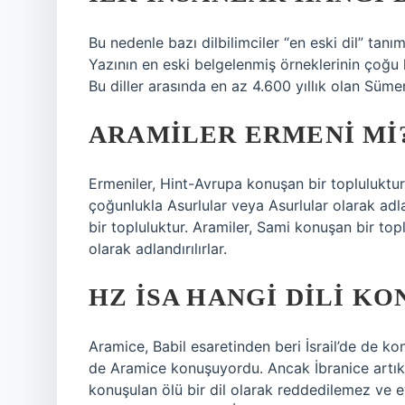
Bu nedenle bazı dilbilimciler “en eski dil” tanımını
Yazının en eski belgelenmiş örneklerinin çoğu kil
Bu diller arasında en az 4.600 yıllık olan Süm
ARAMILER ERMENI MI
Ermeniler, Hint-Avrupa konuşan bir topluluktur
çoğunlukla Asurlular veya Asurlular olarak adl
bir topluluktur. Aramiler, Sami konuşan bir to
olarak adlandırılırlar.
HZ İSA HANGI DILI K
Aramice, Babil esaretinden beri İsrail’de de
de Aramice konuşuyordu. Ancak İbranice artık y
konuşulan ölü bir dil olarak reddedilemez v