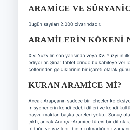
ARAMICE VE SÜRYANICE
Bugün sayıları 2.000 civarındadır.
ARAMILERIN KÖKENI 
XIV. Yüzyılın son yarısında veya XV. Yüzyılın il
ediyorlar. Şinar tabletlerinde bu kabileye veril
çöllerinden geldiklerinin bir işareti olarak gü
KURAN ARAMICE MI?
Ancak Arapçanın sadece bir lehçeler koleksiyo
misyonerlerin kendi edebi dilleri ve kendi kült
başvurmaktan başka çareleri yoktu. Sonuç olarak
çıktı, ancak Arapça-Aramice türevi bir dil ola
olduğu ve yazılı bir biçimi olmadığı bir zamand