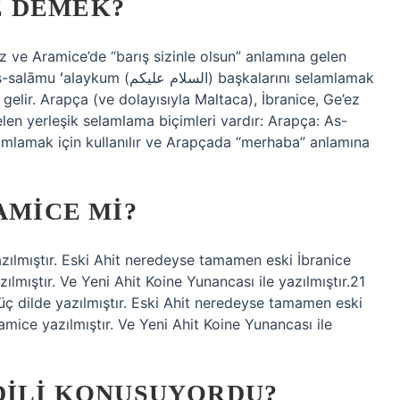
E DEMEK?
ez ve Aramice’de “barış sizinle olsun” anlamına gelen
السلام) başkalarını selamlamak
gelir. Arapça (ve dolayısıyla Maltaca), İbranice, Ge’ez
elen yerleşik selamlama biçimleri vardır: Arapça: As-
AMICE MI?
 yazılmıştır. Eski Ahit neredeyse tamamen eski İbranice
zılmıştır. Ve Yeni Ahit Koine Yunancası ile yazılmıştır.21
u üç dilde yazılmıştır. Eski Ahit neredeyse tamamen eski
ramice yazılmıştır. Ve Yeni Ahit Koine Yunancası ile
DILI KONUŞUYORDU?