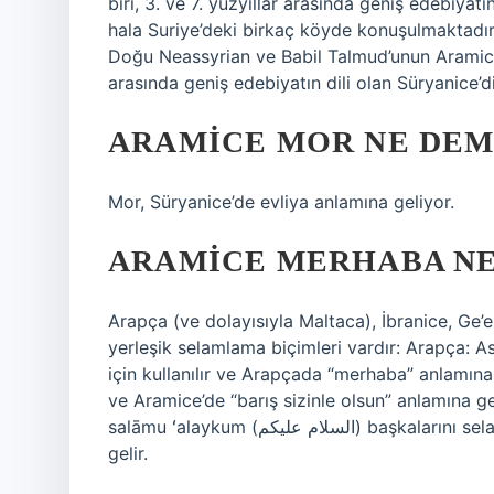
biri, 3. ve 7. yüzyıllar arasında geniş edebiyat
hala Suriye’deki birkaç köyde konuşulmaktadır
Doğu Neassyrian ve Babil Talmud’unun Aramicesi.
arasında geniş edebiyatın dili olan Süryanice’di
ARAMICE MOR NE DE
Mor, Süryanice’de evliya anlamına geliyor.
ARAMICE MERHABA N
Arapça (ve dolayısıyla Maltaca), İbranice, Ge’
yerleşik selamlama biçimleri vardır: Arapça: As-salāmu ʻalaykum ( عليكم
için kullanılır ve Arapçada “merhaba” anlamına 
ve Aramice’de “barış sizinle olsun” anlamına g
salāmu ʻalaykum (السلام عليكم) başkalarını selamlamak için kullanılır ve Arapçada “merhaba” anlamına
gelir.