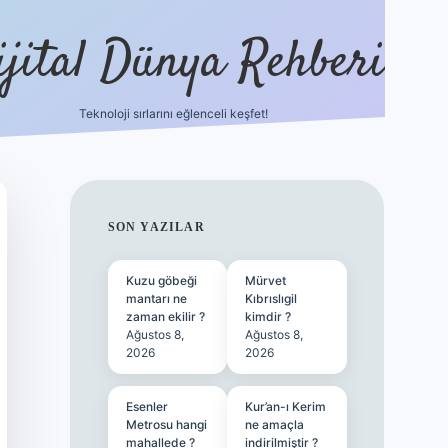
ijital Dünya Rehberi
Teknoloji sırlarını eğlenceli keşfet!
tulipbet güncel giriş
SIDEBAR
SON YAZILAR
Kuzu göbeği
Mürvet
mantarı ne
Kıbrıslıgil
zaman ekilir ?
kimdir ?
Ağustos 8,
Ağustos 8,
2026
2026
Esenler
Kur’an-ı Kerim
Metrosu hangi
ne amaçla
mahallede ?
indirilmiştir ?