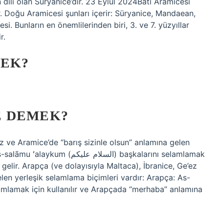
ın dili olan Süryanice’dir. 23 Eylül 2024Batı Aramicesi
. Doğu Aramicesi şunları içerir: Süryanice, Mandaean,
 Bunların en önemlilerinden biri, 3. ve 7. yüzyıllar
r.
MEK?
E DEMEK?
ez ve Aramice’de “barış sizinle olsun” anlamına gelen
السلام) başkalarını selamlamak
gelir. Arapça (ve dolayısıyla Maltaca), İbranice, Ge’ez
elen yerleşik selamlama biçimleri vardır: Arapça: As-