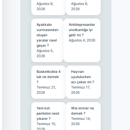
Ağustos 6,
Ağustos 6,
2026
2026
Ayakkabı
Antidepresanlar
vurmasından
unutkanlığa iyi
oluşan
gelir mi ?
yaralar nasıl
Ağustos 4, 2026
geçer ?
Ağustos 5,
2026
Basketbolda 4
Hayvan
luk ne demek
uyutulurken
?
acı çeker mi ?
Temmuz 21,
Temmuz 17,
2026
2026
Yeni kot
Wie immer ne
pantolon nasıl
demek ?
yıkanır ?
Temmuz 14,
Temmuz 15,
2026
2026