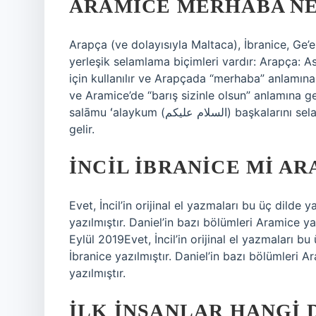
ARAMICE MERHABA N
Arapça (ve dolayısıyla Maltaca), İbranice, Ge’
yerleşik selamlama biçimleri vardır: Arapça: As-salāmu ʻalaykum ( عليكم
için kullanılır ve Arapçada “merhaba” anlamına 
ve Aramice’de “barış sizinle olsun” anlamına g
salāmu ʻalaykum (السلام عليكم) başkalarını selamlamak için kullanılır ve Arapçada “merhaba” anlamına
gelir.
İNCIL İBRANICE MI AR
Evet, İncil’in orijinal el yazmaları bu üç dilde
yazılmıştır. Daniel’in bazı bölümleri Aramice ya
Eylül 2019Evet, İncil’in orijinal el yazmaları b
İbranice yazılmıştır. Daniel’in bazı bölümleri A
yazılmıştır.
İLK INSANLAR HANGI 