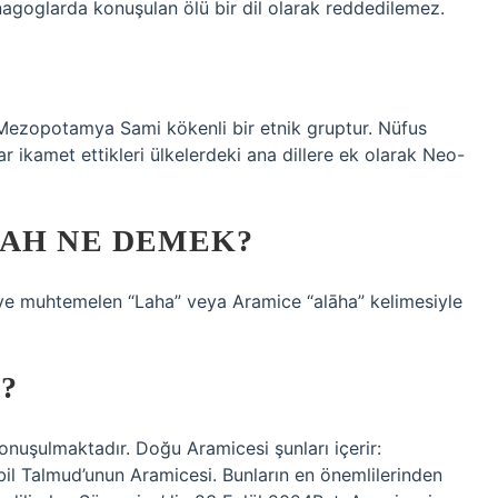
nagoglarda konuşulan ölü bir dil olarak reddedilemez.
) Mezopotamya Sami kökenli bir etnik gruptur. Nüfus
lar ikamet ettikleri ülkelerdeki ana dillere ek olarak Neo-
LAH NE DEMEK?
 ve muhtemelen “Laha” veya Aramice “alāha” kelimesiyle
?
onuşulmaktadır. Doğu Aramicesi şunları içerir:
l Talmud’unun Aramicesi. Bunların en önemlilerinden