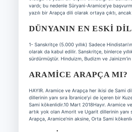
vardı; bu nedenle Süryani-Aramice’ye başvurma
yazılı bir Arapça dili olarak ortaya çıktı, anca
DÜNYANIN EN ESKI DIL
1- Sanskritçe (5.000 yıllık) Sadece Hindistan’ın
olarak da kabul edilir. Sanskritçe, binlerce yıllı
sürdürmüştür. Hinduizm, Budizm ve Jainizm’in k
ARAMICE ARAPÇA MI?
HAYIR. Aramice ve Arapça her ikisi de Sami dil
dillerinin yanı sıra İbranice’yi de içeren bir Ku
Sami kökenlidir.10 Mart 2018Hayır. Aramice ve 
artık yok olan Amorit ve Ugarit dillerinin yanı s
Arapça, Aramice’nin aksine, Orta Sami kökenlid