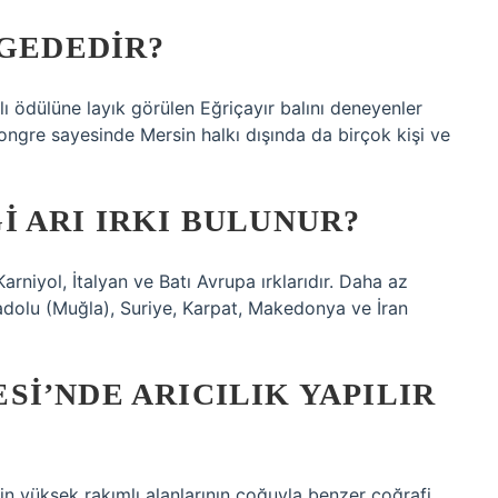
LGEDEDIR?
lı ödülüne layık görülen Eğriçayır balını deneyenler
ngre sayesinde Mersin halkı dışında da birçok kişi ve
 ARI IRKI BULUNUR?
Karniyol, İtalyan ve Batı Avrupa ırklarıdır. Daha az
nadolu (Muğla), Suriye, Karpat, Makedonya ve İran
I’NDE ARICILIK YAPILIR
nin yüksek rakımlı alanlarının çoğuyla benzer coğrafi