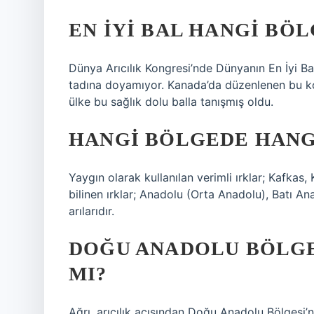
EN IYI BAL HANGI BÖ
Dünya Arıcılık Kongresi’nde Dünyanın En İyi Ba
tadına doyamıyor. Kanada’da düzenlenen bu ko
ülke bu sağlık dolu balla tanışmış oldu.
HANGI BÖLGEDE HANGI
Yaygın olarak kullanılan verimli ırklar; Kafkas, 
bilinen ırklar; Anadolu (Orta Anadolu), Batı A
arılarıdır.
DOĞU ANADOLU BÖLGES
MI?
Ağrı, arıcılık açısından Doğu Anadolu Bölgesi’