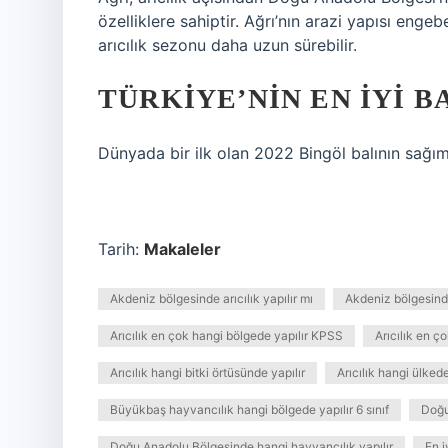
özelliklere sahiptir. Ağrı’nın arazi yapısı engeb
arıcılık sezonu daha uzun sürebilir.
TÜRKIYE’NIN EN IYI B
Dünyada bir ilk olan 2022 Bingöl balının sağı
Tarih:
Makaleler
Akdeniz bölgesinde arıcılık yapılır mı
Akdeniz bölgesinde
Arıcılık en çok hangi bölgede yapılır KPSS
Arıcılık en ç
Arıcılık hangi bitki örtüsünde yapılır
Arıcılık hangi ülkede
Büyükbaş hayvancılık hangi bölgede yapılır 6 sınıf
Doğu
Doğu Anadolu Bölgesinde hangi hayvancılık yapılır
En i