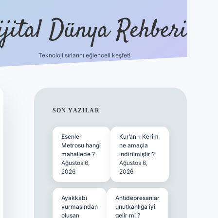
ijital Dünya Rehberi
Teknoloji sırlarını eğlenceli keşfet!
tulipbet güncel giriş
b
SIDEBAR
SON YAZILAR
Esenler
Kur’an-ı Kerim
Metrosu hangi
ne amaçla
mahallede ?
indirilmiştir ?
Ağustos 6,
Ağustos 6,
2026
2026
Ayakkabı
Antidepresanlar
vurmasından
unutkanlığa iyi
oluşan
gelir mi ?