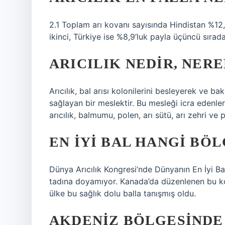
2.1 Toplam arı kovanı sayısında Hindistan %12,5’
ikinci, Türkiye ise %8,9’luk payla üçüncü sırad
ARICILIK NEDIR, NER
Arıcılık, bal arısı kolonilerini besleyerek ve ba
sağlayan bir meslektir. Bu mesleği icra edenlere
arıcılık, balmumu, polen, arı sütü, arı zehri ve p
EN IYI BAL HANGI BÖ
Dünya Arıcılık Kongresi’nde Dünyanın En İyi Ba
tadına doyamıyor. Kanada’da düzenlenen bu ko
ülke bu sağlık dolu balla tanışmış oldu.
AKDENIZ BÖLGESINDE 