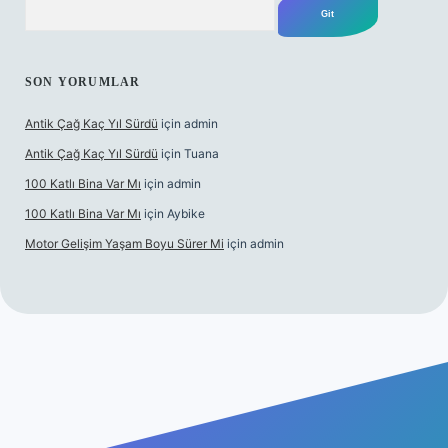
SON YORUMLAR
Antik Çağ Kaç Yıl Sürdü
için
admin
Antik Çağ Kaç Yıl Sürdü
için
Tuana
100 Katlı Bina Var Mı
için
admin
100 Katlı Bina Var Mı
için
Aybike
Motor Gelişim Yaşam Boyu Sürer Mi
için
admin
ş
betexper.xyz