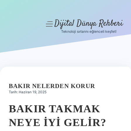
Dijital Dünya Rehberi
menüyü
aç
Teknoloji sırlarını eğlenceli keşfet!
Anasayfa
Gizlilik Politikası
Yasal Uyarı
Hakkımızda
BAKIR NELERDEN KORUR
Tarih: Haziran 19, 2025
BAKIR TAKMAK
NEYE IYI GELIR?