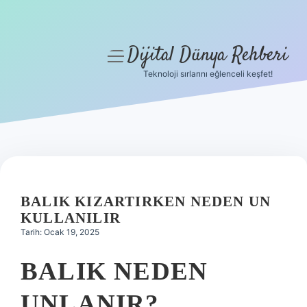
Dijital Dünya Rehberi
menüyü
aç
Teknoloji sırlarını eğlenceli keşfet!
Anasayfa
Gizlilik Politikası
Yasal Uyarı
Hakkımızda
BALIK KIZARTIRKEN NEDEN UN
KULLANILIR
Tarih: Ocak 19, 2025
BALIK NEDEN
UNLANIR?