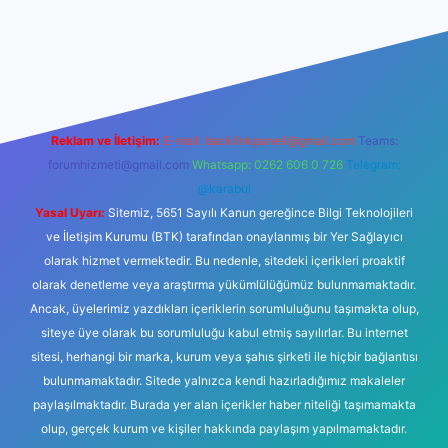
etexper.xyz
Reklam ve İletişim:
E-mail:
backlinkpaneli@gmail.com
Teams:
forumhizmeti@gmail.com
Whatsapp: 0262 606 0 726
Telegram:
@karabul
Yasal Uyarı:
Sitemiz, 5651 Sayılı Kanun gereğince Bilgi Teknolojileri
ve İletişim Kurumu (BTK) tarafından onaylanmış bir Yer Sağlayıcı
olarak hizmet vermektedir. Bu nedenle, sitedeki içerikleri proaktif
olarak denetleme veya araştırma yükümlülüğümüz bulunmamaktadır.
Ancak, üyelerimiz yazdıkları içeriklerin sorumluluğunu taşımakta olup,
siteye üye olarak bu sorumluluğu kabul etmiş sayılırlar. Bu internet
sitesi, herhangi bir marka, kurum veya şahıs şirketi ile hiçbir bağlantısı
bulunmamaktadır. Sitede yalnızca kendi hazırladığımız makaleler
paylaşılmaktadır. Burada yer alan içerikler haber niteliği taşımamakta
olup, gerçek kurum ve kişiler hakkında paylaşım yapılmamaktadır.