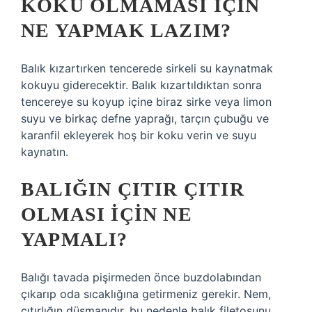
KOKU OLMAMASI IÇIN
NE YAPMAK LAZIM?
Balık kızartırken tencerede sirkeli su kaynatmak
kokuyu giderecektir. Balık kızartıldıktan sonra
tencereye su koyup içine biraz sirke veya limon
suyu ve birkaç defne yaprağı, tarçın çubuğu ve
karanfil ekleyerek hoş bir koku verin ve suyu
kaynatın.
BALIĞIN ÇITIR ÇITIR
OLMASI IÇIN NE
YAPMALI?
Balığı tavada pişirmeden önce buzdolabından
çıkarıp oda sıcaklığına getirmeniz gerekir. Nem,
çıtırlığın düşmanıdır, bu nedenle balık filetosunu