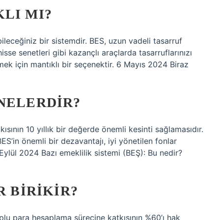
LI MI?
ileceğiniz bir sistemdir. BES, uzun vadeli tasarruf
isse senetleri gibi kazançlı araçlarda tasarruflarınızı
k için mantıklı bir seçenektir. 6 Mayıs 2024 Biraz
NELERDIR?
ısının 10 yıllık bir değerde önemli kesinti sağlamasıdır.
ES’in önemli bir dezavantajı, iyi yönetilen fonlar
ylül 2024 Bazı emeklilik sistemi (BEŞ): Bu nedir?
R BIRIKIR?
toplu para hesaplama sürecine katkısının %60’ı hak