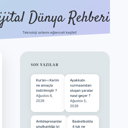
ijital Dünya Rehberi
Teknoloji sırlarını eğlenceli keşfet!
tulipbet gü
SIDEBAR
SON YAZILAR
Kur’an-ı Kerim
Ayakkabı
ne amaçla
vurmasından
indirilmiştir ?
oluşan yaralar
Ağustos 6,
nasıl geçer ?
2026
Ağustos 5,
2026
Antidepresanlar
Basketbolda
unutkanlığa iyi
4 luk ne