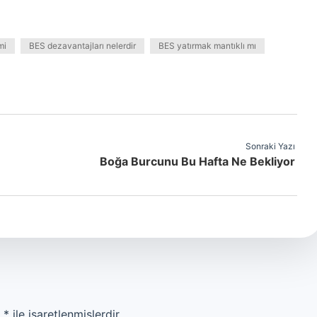
mi
BES dezavantajları nelerdir
BES yatırmak mantıklı mı
Sonraki Yazı
Boğa Burcunu Bu Hafta Ne Bekliyor
r
*
ile işaretlenmişlerdir