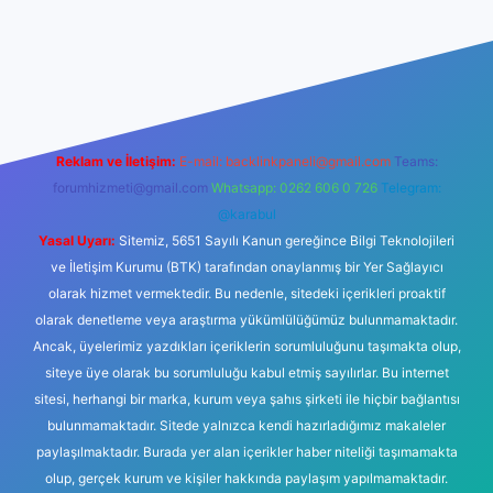
iş
betexper.xyz
Reklam ve İletişim:
E-mail:
backlinkpaneli@gmail.com
Teams:
forumhizmeti@gmail.com
Whatsapp: 0262 606 0 726
Telegram:
@karabul
Yasal Uyarı:
Sitemiz, 5651 Sayılı Kanun gereğince Bilgi Teknolojileri
ve İletişim Kurumu (BTK) tarafından onaylanmış bir Yer Sağlayıcı
olarak hizmet vermektedir. Bu nedenle, sitedeki içerikleri proaktif
olarak denetleme veya araştırma yükümlülüğümüz bulunmamaktadır.
Ancak, üyelerimiz yazdıkları içeriklerin sorumluluğunu taşımakta olup,
siteye üye olarak bu sorumluluğu kabul etmiş sayılırlar. Bu internet
sitesi, herhangi bir marka, kurum veya şahıs şirketi ile hiçbir bağlantısı
bulunmamaktadır. Sitede yalnızca kendi hazırladığımız makaleler
paylaşılmaktadır. Burada yer alan içerikler haber niteliği taşımamakta
olup, gerçek kurum ve kişiler hakkında paylaşım yapılmamaktadır.