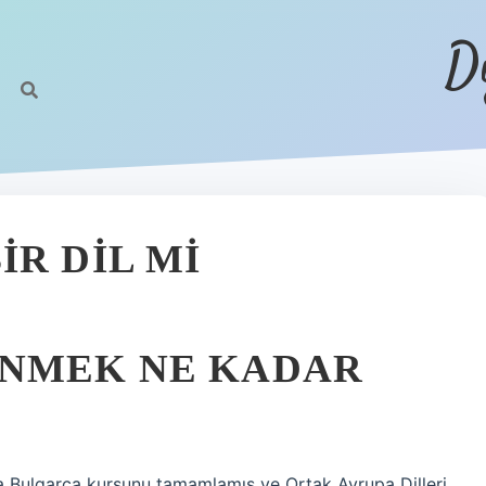
D
R DIL MI
NMEK NE KADAR
a Bulgarca kursunu tamamlamış ve Ortak Avrupa Dilleri