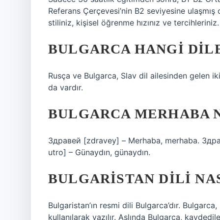
Referans Çerçevesi’nin B2 seviyesine ulaşmış 
stiliniz, kişisel öğrenme hızınız ve tercihleriniz.
BULGARCA HANGI DIL
Rusça ve Bulgarca, Slav dil ailesinden gelen iki
da vardır.
BULGARCA MERHABA N
Здравей [zdravey] – Merhaba, merhaba. Здра
utro] – Günaydın, günaydın.
BULGARISTAN DILI NA
Bulgaristan’ın resmi dili Bulgarca’dır. Bulgarca,
kullanılarak yazılır. Aslında Bulgarca, kaydedile