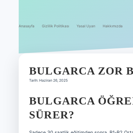
Anasayfa
Gizlilik Politikası
Yasal Uyarı
Hakkımızda
BULGARCA ZOR BI
Tarih: Haziran 26, 2025
BULGARCA ÖĞRE
SÜRER?
Sadece 30 saatlik eğitimden sonra, B1-B2 Ort