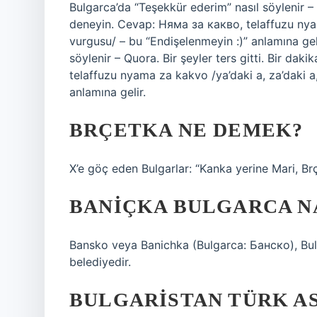
Bulgarca’da “Teşekkür ederim” nasıl söylenir – Q
deneyin. Cevap: Няма за какво, telaffuzu nyam
vurgusu/ – bu “Endişelenmeyin :)” anlamına gel
söylenir – Quora. Bir şeyler ters gitti. Bir da
telaffuzu nyama za kakvo /ya’daki a, za’daki a
anlamına gelir.
BRÇETKA NE DEMEK?
X’e göç eden Bulgarlar: “Kanka yerine Mari, Br
BANIÇKA BULGARCA NA
Bansko veya Banichka (Bulgarca: Банско), Bul
belediyedir.
BULGARISTAN TÜRK AS