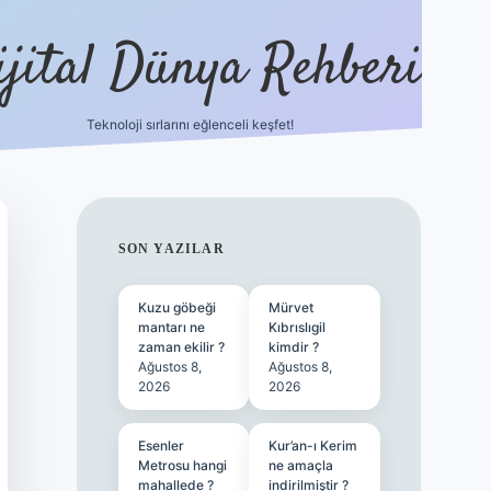
ijital Dünya Rehberi
Teknoloji sırlarını eğlenceli keşfet!
tulipbet güncel giriş
SIDEBAR
SON YAZILAR
Kuzu göbeği
Mürvet
mantarı ne
Kıbrıslıgil
zaman ekilir ?
kimdir ?
Ağustos 8,
Ağustos 8,
2026
2026
Esenler
Kur’an-ı Kerim
Metrosu hangi
ne amaçla
mahallede ?
indirilmiştir ?