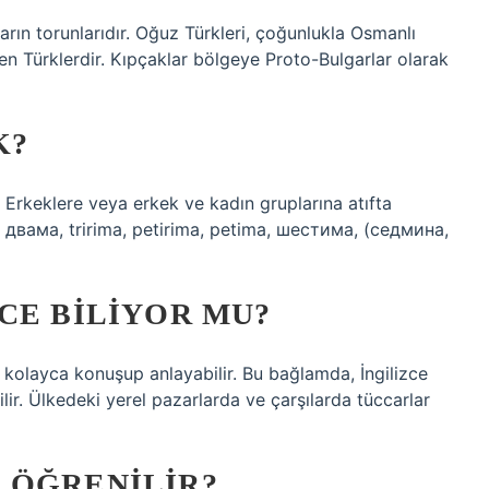
arın torunlarıdır. Oğuz Türkleri, çoğunlukla Osmanlı
 Türklerdir. Kıpçaklar bölgeye Proto-Bulgarlar olarak
K?
lır. Erkeklere veya erkek ve kadın gruplarına atıfta
lır: двама, tririma, petirima, petima, шестима, (седмина,
CE BILIYOR MU?
yi kolayca konuşup anlayabilir. Bu bağlamda, İngilizce
ilir. Ülkedeki yerel pazarlarda ve çarşılarda tüccarlar
 ÖĞRENILIR?