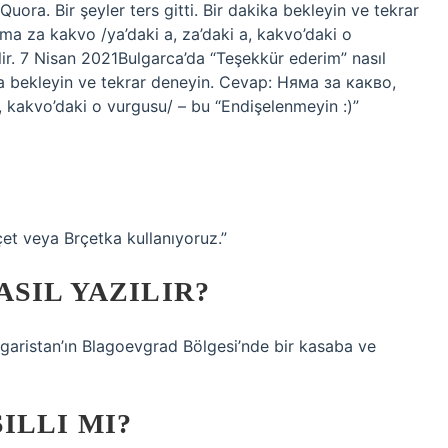
uora. Bir şeyler ters gitti. Bir dakika bekleyin ve tekrar
a za kakvo /ya’daki a, za’daki a, kakvo’daki o
ir. 7 Nisan 2021Bulgarca’da “Teşekkür ederim” nasıl
kika bekleyin ve tekrar deneyin. Cevap: Няма за какво,
, kakvo’daki o vurgusu/ – bu “Endişelenmeyin :)”
çet veya Brçetka kullanıyoruz.”
SIL YAZILIR?
garistan’ın Blagoevgrad Bölgesi’nde bir kasaba ve
ILLI MI?