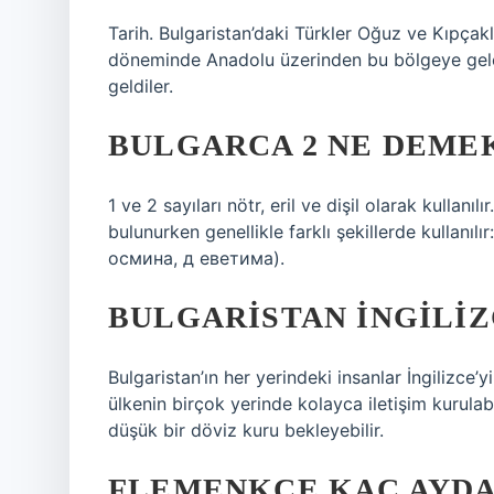
Tarih. Bulgaristan’daki Türkler Oğuz ve Kıpçakl
döneminde Anadolu üzerinden bu bölgeye gelen
geldiler.
BULGARCA 2 NE DEME
1 ve 2 sayıları nötr, eril ve dişil olarak kullanı
bulunurken genellikle farklı şekillerde kullanı
осмина, д еветима).
BULGARISTAN INGILIZ
Bulgaristan’ın her yerindeki insanlar İngilizce’
ülkenin birçok yerinde kolayca iletişim kurulab
düşük bir döviz kuru bekleyebilir.
FLEMENKÇE KAÇ AYDA