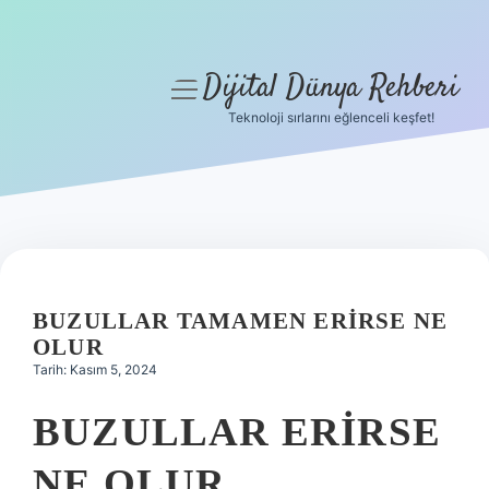
Dijital Dünya Rehberi
menüyü
aç
Teknoloji sırlarını eğlenceli keşfet!
Anasayfa
Gizlilik Politikası
Yasal Uyarı
Hakkımızda
BUZULLAR TAMAMEN ERIRSE NE
OLUR
Tarih: Kasım 5, 2024
BUZULLAR ERIRSE
NE OLUR