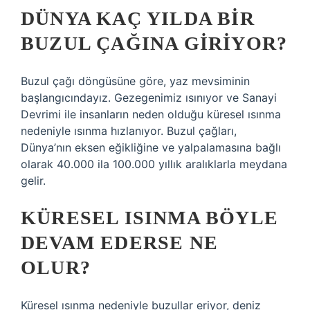
DÜNYA KAÇ YILDA BIR
BUZUL ÇAĞINA GIRIYOR?
Buzul çağı döngüsüne göre, yaz mevsiminin
başlangıcındayız. Gezegenimiz ısınıyor ve Sanayi
Devrimi ile insanların neden olduğu küresel ısınma
nedeniyle ısınma hızlanıyor. Buzul çağları,
Dünya’nın eksen eğikliğine ve yalpalamasına bağlı
olarak 40.000 ila 100.000 yıllık aralıklarla meydana
gelir.
KÜRESEL ISINMA BÖYLE
DEVAM EDERSE NE
OLUR?
Küresel ısınma nedeniyle buzullar eriyor, deniz