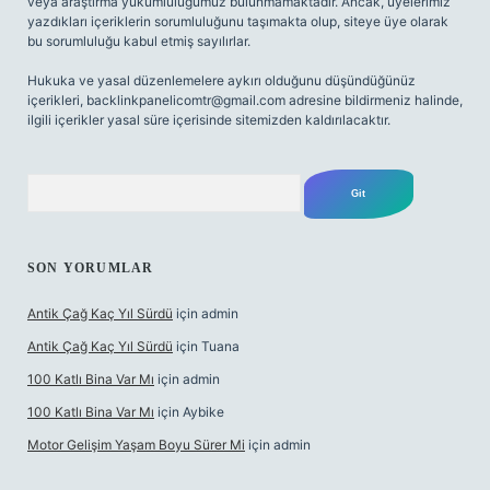
veya araştırma yükümlülüğümüz bulunmamaktadır. Ancak, üyelerimiz
yazdıkları içeriklerin sorumluluğunu taşımakta olup, siteye üye olarak
bu sorumluluğu kabul etmiş sayılırlar.
Hukuka ve yasal düzenlemelere aykırı olduğunu düşündüğünüz
içerikleri,
backlinkpanelicomtr@gmail.com
adresine bildirmeniz halinde,
ilgili içerikler yasal süre içerisinde sitemizden kaldırılacaktır.
Arama
SON YORUMLAR
Antik Çağ Kaç Yıl Sürdü
için
admin
Antik Çağ Kaç Yıl Sürdü
için
Tuana
100 Katlı Bina Var Mı
için
admin
100 Katlı Bina Var Mı
için
Aybike
Motor Gelişim Yaşam Boyu Sürer Mi
için
admin