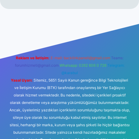
 güncel giriş
betexper.xyz
Reklam ve İletişim:
E-mail:
backlinkpaneli@gmail.com
Teams:
forumhizmeti@gmail.com
Whatsapp: 0262 606 0 726
Telegram:
@karabul
Yasal Uyarı:
Sitemiz, 5651 Sayılı Kanun gereğince Bilgi Teknolojileri
ve İletişim Kurumu (BTK) tarafından onaylanmış bir Yer Sağlayıcı
olarak hizmet vermektedir. Bu nedenle, sitedeki içerikleri proaktif
olarak denetleme veya araştırma yükümlülüğümüz bulunmamaktadır.
Ancak, üyelerimiz yazdıkları içeriklerin sorumluluğunu taşımakta olup,
siteye üye olarak bu sorumluluğu kabul etmiş sayılırlar. Bu internet
sitesi, herhangi bir marka, kurum veya şahıs şirketi ile hiçbir bağlantısı
bulunmamaktadır. Sitede yalnızca kendi hazırladığımız makaleler