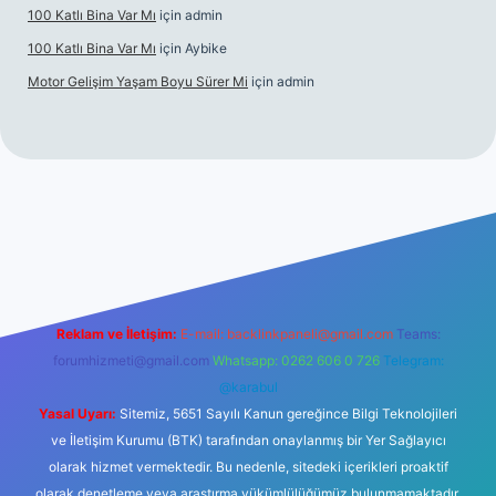
100 Katlı Bina Var Mı
için
admin
100 Katlı Bina Var Mı
için
Aybike
Motor Gelişim Yaşam Boyu Sürer Mi
için
admin
riş
betexper.xyz
Reklam ve İletişim:
E-mail:
backlinkpaneli@gmail.com
Teams:
forumhizmeti@gmail.com
Whatsapp: 0262 606 0 726
Telegram:
@karabul
Yasal Uyarı:
Sitemiz, 5651 Sayılı Kanun gereğince Bilgi Teknolojileri
ve İletişim Kurumu (BTK) tarafından onaylanmış bir Yer Sağlayıcı
olarak hizmet vermektedir. Bu nedenle, sitedeki içerikleri proaktif
olarak denetleme veya araştırma yükümlülüğümüz bulunmamaktadır.