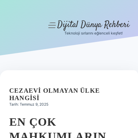
Dijital Dünya Rehberi
menüyü
aç
Teknoloji sırlarını eğlenceli keşfet!
Anasayfa
Gizlilik Politikası
Yasal Uyarı
Hakkımızda
CEZAEVI OLMAYAN ÜLKE
HANGISI
Tarih: Temmuz 9, 2025
EN ÇOK
MAHKUMLARIN