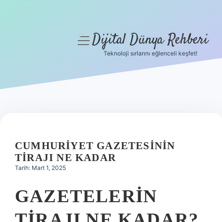
Dijital Dünya Rehberi
menüyü
aç
Teknoloji sırlarını eğlenceli keşfet!
Anasayfa
Gizlilik Politikası
Yasal Uyarı
Hakkımızda
CUMHURIYET GAZETESININ
TIRAJI NE KADAR
Tarih: Mart 1, 2025
GAZETELERIN
TIRAJI NE KADAR?