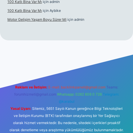
100 Katlı Bina Var Mı
için
admin
100 Katlı Bina Var Mı
için
Aybike
Motor Gelişim Yaşam Boyu Sürer Mi
için
admin
riş
betexper.xyz
Reklam ve İletişim:
E-mail:
backlinkpaneli@gmail.com
Teams:
forumhizmeti@gmail.com
Whatsapp: 0262 606 0 726
Telegram:
@karabul
Yasal Uyarı:
Sitemiz, 5651 Sayılı Kanun gereğince Bilgi Teknolojileri
ve İletişim Kurumu (BTK) tarafından onaylanmış bir Yer Sağlayıcı
olarak hizmet vermektedir. Bu nedenle, sitedeki içerikleri proaktif
olarak denetleme veya araştırma yükümlülüğümüz bulunmamaktadır.