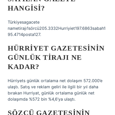
HANGISI?
Türkiyesagacete
nametirajı1sörcü205.3332Hurriyiet197.6863sabah1
95.4714posta127.
HÜRRIYET GAZETESININ
GÜNLÜK TIRAJI NE
KADAR?
Hürriyets günlük ortalama net dolaşım 572.000’e
ulaştı. Satış ve reklam geliri ile ilgili bir yıl daha
bırakan Hurriyat, günlük ortalama günlük net
dolaşımda %572 bin %4,6’ya ulaştı.
SÖZCÜ GAZETESININ