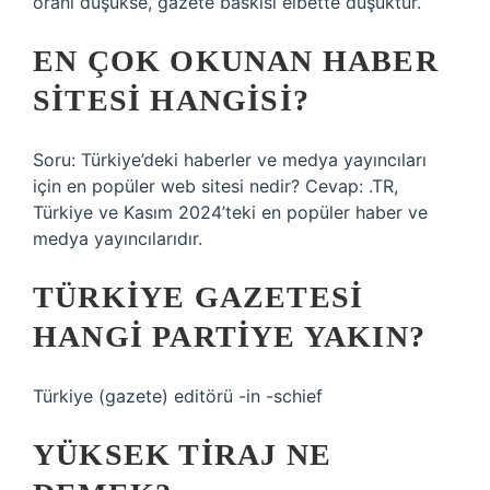
oranı düşükse, gazete baskısı elbette düşüktür.
EN ÇOK OKUNAN HABER
SITESI HANGISI?
Soru: Türkiye’deki haberler ve medya yayıncıları
için en popüler web sitesi nedir? Cevap: .TR,
Türkiye ve Kasım 2024’teki en popüler haber ve
medya yayıncılarıdır.
TÜRKIYE GAZETESI
HANGI PARTIYE YAKIN?
Türkiye (gazete) editörü -in -schief
YÜKSEK TIRAJ NE