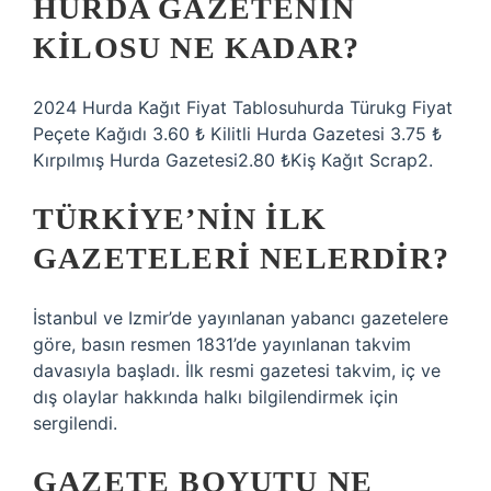
HURDA GAZETENIN
KILOSU NE KADAR?
2024 Hurda Kağıt Fiyat Tablosuhurda Türukg Fiyat
Peçete Kağıdı 3.60 ₺ Kilitli Hurda Gazetesi 3.75 ₺
Kırpılmış Hurda Gazetesi2.80 ₺Kiş Kağıt Scrap2.
TÜRKIYE’NIN ILK
GAZETELERI NELERDIR?
İstanbul ve Izmir’de yayınlanan yabancı gazetelere
göre, basın resmen 1831’de yayınlanan takvim
davasıyla başladı. İlk resmi gazetesi takvim, iç ve
dış olaylar hakkında halkı bilgilendirmek için
sergilendi.
GAZETE BOYUTU NE