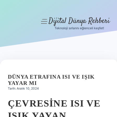
Dijital Dünya Rehberi
menüyü
aç
Teknoloji sırlarını eğlenceli keşfet!
Anasayfa
Gizlilik Politikası
Yasal Uyarı
Hakkımızda
DÜNYA ETRAFINA ISI VE IŞIK
YAYAR MI
Tarih: Aralık 10, 2024
ÇEVRESINE ISI VE
IŞIK YAYAN