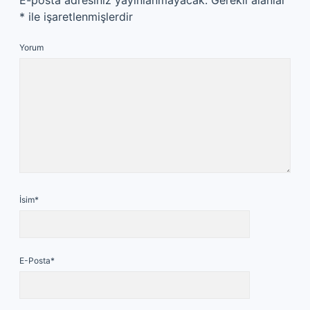
E-posta adresiniz yayınlanmayacak.
Gerekli alanlar
*
ile işaretlenmişlerdir
Yorum
İsim*
E-Posta*