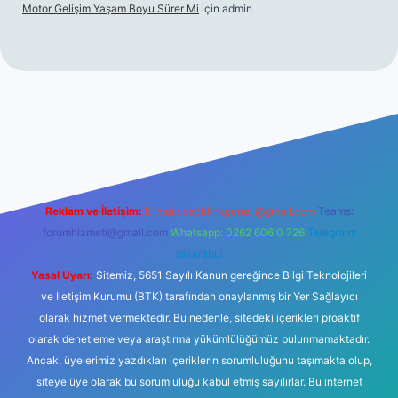
Motor Gelişim Yaşam Boyu Sürer Mi
için
admin
ş
betexper.xyz
Reklam ve İletişim:
E-mail:
backlinkpaneli@gmail.com
Teams:
forumhizmeti@gmail.com
Whatsapp: 0262 606 0 726
Telegram:
@karabul
Yasal Uyarı:
Sitemiz, 5651 Sayılı Kanun gereğince Bilgi Teknolojileri
ve İletişim Kurumu (BTK) tarafından onaylanmış bir Yer Sağlayıcı
olarak hizmet vermektedir. Bu nedenle, sitedeki içerikleri proaktif
olarak denetleme veya araştırma yükümlülüğümüz bulunmamaktadır.
Ancak, üyelerimiz yazdıkları içeriklerin sorumluluğunu taşımakta olup,
siteye üye olarak bu sorumluluğu kabul etmiş sayılırlar. Bu internet