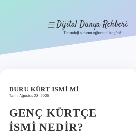
Dijital Dünya Rehberi
menüyü
aç
Teknoloji sırlarını eğlenceli keşfet!
Anasayfa
Gizlilik Politikası
Yasal Uyarı
Hakkımızda
DURU KÜRT ISMI MI
Tarih: Ağustos 23, 2025
GENÇ KÜRTÇE
ISMI NEDIR?