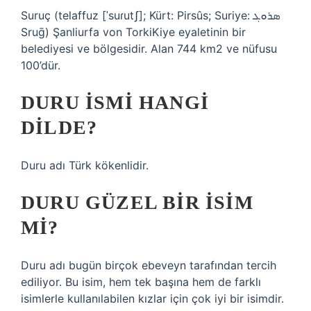
Suruç (telaffuz [ˈsuɾutʃ]; Kürt: Pirsûs; Suriye: ܣܪܘܓ
Sruḡ) Şanliurfa von TorkiKiye eyaletinin bir
belediyesi ve bölgesidir. Alan 744 km2 ve nüfusu
100’dür.
DURU ISMI HANGI
DILDE?
Duru adı Türk kökenlidir.
DURU GÜZEL BIR ISIM
MI?
Duru adı bugün birçok ebeveyn tarafından tercih
ediliyor. Bu isim, hem tek başına hem de farklı
isimlerle kullanılabilen kızlar için çok iyi bir isimdir.