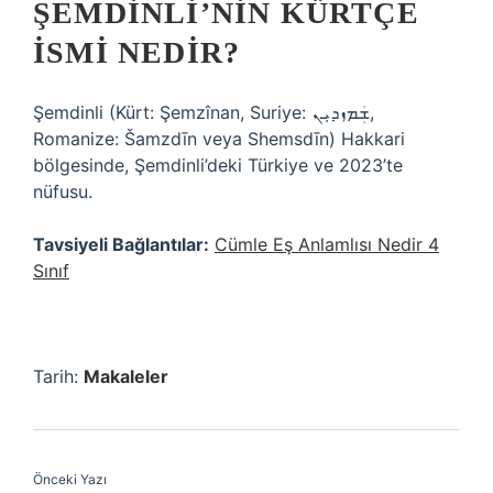
ŞEMDINLI’NIN KÜRTÇE
ISMI NEDIR?
Şemdinli (Kürt: Şemzînan, Suriye: ܫܲܡܙܕܝܼܢ,
Romanize: Šamzdīn veya Shemsdīn) Hakkari
bölgesinde, Şemdinli’deki Türkiye ve 2023’te
nüfusu.
Tavsiyeli Bağlantılar:
Cümle Eş Anlamlısı Nedir 4
Sınıf
Tarih:
Makaleler
Önceki Yazı