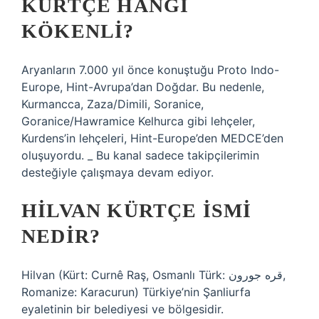
KÜRTÇE HANGI
KÖKENLI?
Aryanların 7.000 yıl önce konuştuğu Proto Indo-
Europe, Hint-Avrupa’dan Doğdar. Bu nedenle,
Kurmancca, Zaza/Dimili, Soranice,
Goranice/Hawramice Kelhurca gibi lehçeler,
Kurdens’in lehçeleri, Hint-Europe’den MEDCE’den
oluşuyordu. _ Bu kanal sadece takipçilerimin
desteğiyle çalışmaya devam ediyor.
HILVAN KÜRTÇE ISMI
NEDIR?
Hilvan (Kürt: Curnê Raş, Osmanlı Türk: قره جورون,
Romanize: Karacurun) Türkiye’nin Şanliurfa
eyaletinin bir belediyesi ve bölgesidir.