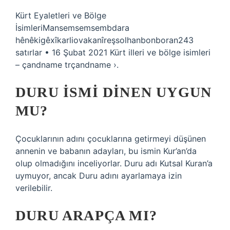
Kürt Eyaletleri ve Bölge
İsimleriMansemsemsembdara
hênêkigêxîkarliovakanîreşsolhanbonboran243
satırlar • 16 Şubat 2021 Kürt illeri ve bölge isimleri
– çandname trçandname ›.
DURU ISMI DINEN UYGUN
MU?
Çocuklarının adını çocuklarına getirmeyi düşünen
annenin ve babanın adayları, bu ismin Kur’an’da
olup olmadığını inceliyorlar. Duru adı Kutsal Kuran’a
uymuyor, ancak Duru adını ayarlamaya izin
verilebilir.
DURU ARAPÇA MI?