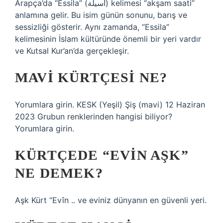
Arapça’da “Essila” (أسيلة) kelimesi “akşam saati”
anlamına gelir. Bu isim günün sonunu, barış ve
sessizliği gösterir. Aynı zamanda, “Essila”
kelimesinin İslam kültüründe önemli bir yeri vardır
ve Kutsal Kur’an’da gerçekleşir.
MAVI KÜRTÇESI NE?
Yorumlara girin. KESK (Yeşil) Şiş (mavi) 12 Haziran
2023 Grubun renklerinden hangisi biliyor?
Yorumlara girin.
KÜRTÇEDE “EVIN AŞK”
NE DEMEK?
Aşk Kürt “Evîn .. ve eviniz dünyanın en güvenli yeri.