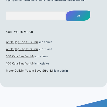
Arama
SON YORUMLAR
Antik Çağ Kaç Yıl Sürdü
için
admin
Antik Çağ Kaç Yıl Sürdü
için
Tuana
100 Katlı Bina Var Mı
için
admin
100 Katlı Bina Var Mı
için
Aybike
Motor Gelişim Yaşam Boyu Sürer Mi
için
admin
riş
betexper.xyz