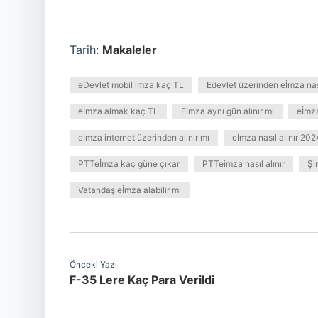
Tarih:
Makaleler
eDevlet mobil imza kaç TL
Edevlet üzerinden eİmza nası
eİmza almak kaç TL
Eimza aynı gün alınır mı
eİmza
eİmza internet üzerinden alınır mı
eİmza nasıl alınır 202
PTTeİmza kaç güne çıkar
PTTeimza nasıl alınır
Şi
Vatandaş eİmza alabilir mi
Önceki Yazı
F-35 Lere Kaç Para Verildi