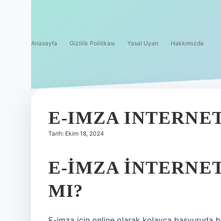
Anasayfa
Gizlilik Politikası
Yasal Uyarı
Hakkımızda
E-IMZA INTERNET
Tarih: Ekim 18, 2024
E-İMZA INTERNE
MI?
E-imza için online olarak kolayca başvuruda bu