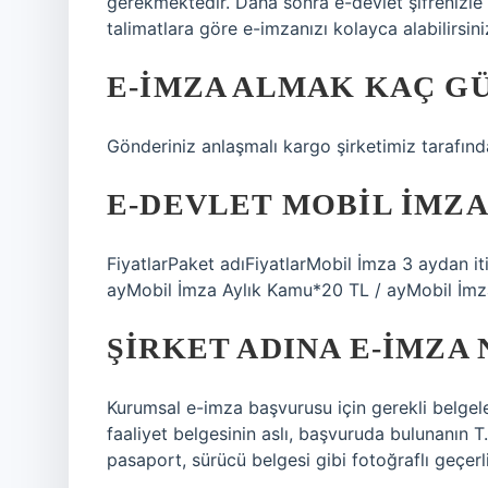
gerekmektedir. Daha sonra e-devlet şifrenizle 
talimatlara göre e-imzanızı kolayca alabilirsini
E-İMZA ALMAK KAÇ G
Gönderiniz anlaşmalı kargo şirketimiz tarafından
E-DEVLET MOBIL IMZA
FiyatlarPaket adıFiyatlarMobil İmza 3 aydan i
ayMobil İmza Aylık Kamu*20 TL / ayMobil İmza
ŞIRKET ADINA E-İMZA 
Kurumsal e-imza başvurusu için gerekli belgele
faaliyet belgesinin aslı, başvuruda bulunanın T
pasaport, sürücü belgesi gibi fotoğraflı geçerli 