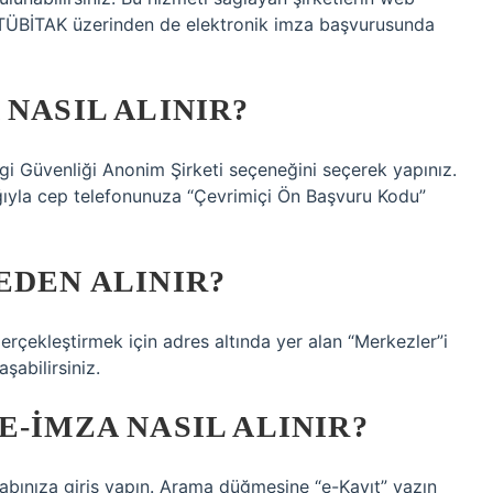
i TÜBİTAK üzerinden de elektronik imza başvurusunda
NASIL ALINIR?
lgi Güvenliği Anonim Şirketi seçeneğini seçerek yapınız.
ğıyla cep telefonunuza “Çevrimiçi Ön Başvuru Kodu”
EDEN ALINIR?
erçekleştirmek için adres altında yer alan “Merkezler”i
şabilirsiniz.
E-İMZA NASIL ALINIR?
sabınıza giriş yapın. Arama düğmesine “e-Kayıt” yazın