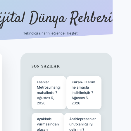
ijital Dünya Rehberi
Teknoloji sırlarını eğlenceli keşfet!
tulipbet güncel giriş
SIDEBAR
SON YAZILAR
Esenler
Kur’an-ı Kerim
Metrosu hangi
ne amaçla
mahallede ?
indirilmiştir ?
Ağustos 6,
Ağustos 6,
2026
2026
Ayakkabı
Antidepresanlar
vurmasından
unutkanlığa iyi
oluşan
gelir mi ?