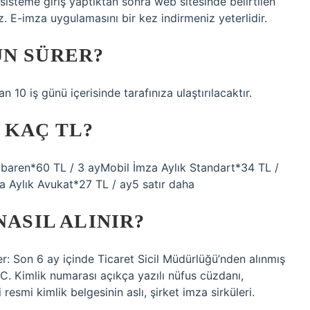
sisteme giriş yaptıktan sonra web sitesinde belirtilen
z. E-imza uygulamasını bir kez indirmeniz yeterlidir.
ÜN SÜRER?
 10 iş günü içerisinde tarafınıza ulaştırılacaktır.
 KAÇ TL?
tibaren*60 TL / 3 ayMobil İmza Aylık Standart*34 TL /
 Aylık Avukat*27 TL / ay5 satır daha
NASIL ALINIR?
r: Son 6 ay içinde Ticaret Sicil Müdürlüğü’nden alınmış
.C. Kimlik numarası açıkça yazılı nüfus cüzdanı,
resmi kimlik belgesinin aslı, şirket imza sirküleri.