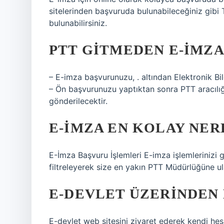
sitelerinden başvuruda bulunabileceğiniz gib
bulunabilirsiniz.
PTT GITMEDEN E-İMZA 
– E-imza başvurunuzu, . altından Elektronik Bi
– Ön başvurunuzu yaptıktan sonra PTT aracılı
gönderilecektir.
E-İMZA EN KOLAY NER
E-İmza Başvuru İşlemleri E-imza işlemlerinizi g
filtreleyerek size en yakın PTT Müdürlüğüne ula
E-DEVLET ÜZERINDEN 
E-devlet web sitesini ziyaret ederek kendi he