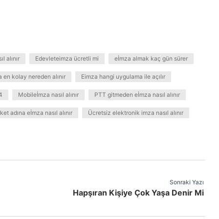
l alınır
Edevleteimza ücretli mi
eİmza almak kaç gün sürer
 en kolay nereden alınır
Eimza hangi uygulama ile açılır
4
Mobileİmza nasıl alınır
PTT gitmeden eİmza nasıl alınır
rket adına eİmza nasıl alınır
Ücretsiz elektronik imza nasıl alınır
Sonraki Yazı
Hapşıran Kişiye Çok Yaşa Denir Mi