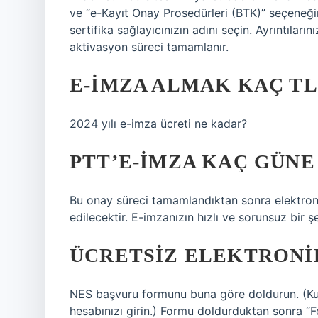
ve “e-Kayıt Onay Prosedürleri (BTK)” seçeneğin
sertifika sağlayıcınızın adını seçin. Ayrıntılar
aktivasyon süreci tamamlanır.
E-İMZA ALMAK KAÇ TL
2024 yılı e-imza ücreti ne kadar?
PTT’E-İMZA KAÇ GÜNE
Bu onay süreci tamamlandıktan sonra elektronik
edilecektir. E-imzanızın hızlı ve sorunsuz bir ş
ÜCRETSIZ ELEKTRONIK
NES başvuru formunu buna göre doldurun. (Kuru
hesabınızı girin.) Formu doldurduktan sonra “