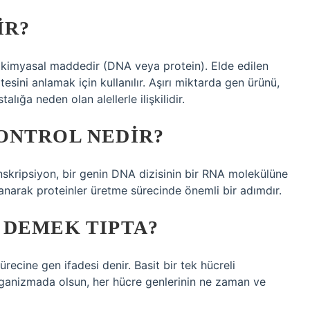
IR?
iyokimyasal maddedir (DNA veya protein). Elde edilen
esini anlamak için kullanılır. Aşırı miktarda gen ürünü,
lığa neden olan alellerle ilişkilidir.
ONTROL NEDIR?
nskripsiyon, bir genin DNA dizisinin bir RNA molekülüne
lanarak proteinler üretme sürecinde önemli bir adımdır.
 DEMEK TIPTA?
ecine gen ifadesi denir. Basit bir tek hücreli
ganizmada olsun, her hücre genlerinin ne zaman ve