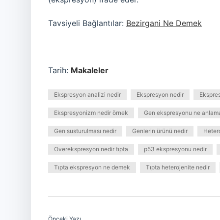
Tavsiyeli Bağlantılar:
Bezirgani Ne Demek
Tarih:
Makaleler
Ekspresyon analizi nedir
Ekspresyon nedir
Ekspres
Ekspresyonizm nedir örnek
Gen ekspresyonu ne anlama
Gen susturulması nedir
Genlerin ürünü nedir
Heter
Overekspresyon nedir tıpta
p53 ekspresyonu nedir
Tıpta ekspresyon ne demek
Tıpta heterojenite nedir
Önceki Yazı