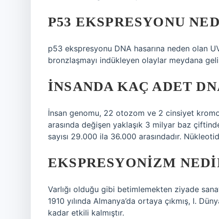
P53 EKSPRESYONU NED
p53 ekspresyonu DNA hasarına neden olan UV ış
bronzlaşmayı indükleyen olaylar meydana geli
İNSANDA KAÇ ADET DN
İnsan genomu, 22 otozom ve 2 cinsiyet kromoz
arasında değişen yaklaşık 3 milyar baz çiftin
sayısı 29.000 ila 36.000 arasındadır. Nükleotid 
EKSPRESYONIZM NEDI
Varlığı olduğu gibi betimlemekten ziyade sanatç
1910 yılında Almanya’da ortaya çıkmış, I. Dünya
kadar etkili kalmıştır.