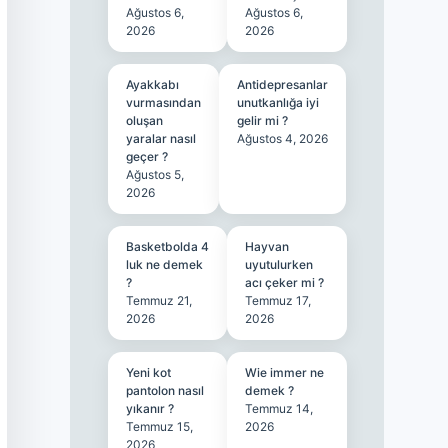
Ağustos 6,
Ağustos 6,
2026
2026
Ayakkabı
Antidepresanlar
vurmasından
unutkanlığa iyi
oluşan
gelir mi ?
yaralar nasıl
Ağustos 4, 2026
geçer ?
Ağustos 5,
2026
Basketbolda 4
Hayvan
luk ne demek
uyutulurken
?
acı çeker mi ?
Temmuz 21,
Temmuz 17,
2026
2026
Yeni kot
Wie immer ne
pantolon nasıl
demek ?
yıkanır ?
Temmuz 14,
Temmuz 15,
2026
2026