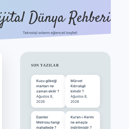
ijital Dünya Rehberi
Teknoloji sırlarını eğlenceli keşfet!
tulipbet güncel g
SIDEBAR
SON YAZILAR
Kuzu göbeği
Mürvet
mantarı ne
Kıbrıslıgil
zaman ekilir ?
kimdir ?
Ağustos 8,
Ağustos 8,
2026
2026
Esenler
Kur’an-ı Kerim
Metrosu hangi
ne amaçla
mahallede ?
indirilmiştir ?