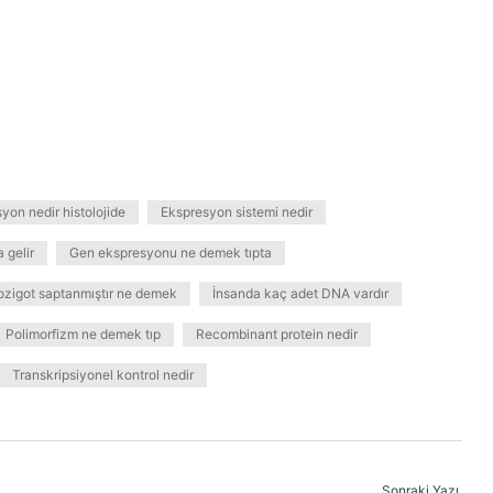
yon nedir histolojide
Ekspresyon sistemi nedir
 gelir
Gen ekspresyonu ne demek tıpta
ozigot saptanmıştır ne demek
İnsanda kaç adet DNA vardır
Polimorfizm ne demek tıp
Recombinant protein nedir
Transkripsiyonel kontrol nedir
Sonraki Yazı