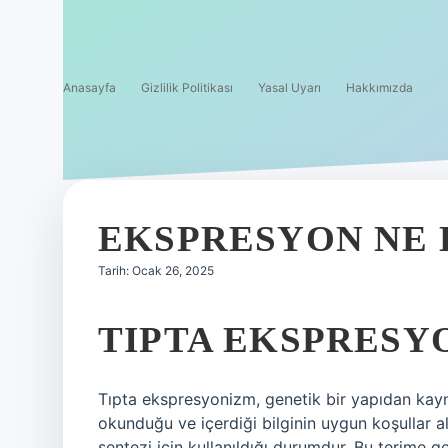
Anasayfa
Gizlilik Politikası
Yasal Uyarı
Hakkımızda
EKSPRESYON NE
Tarih: Ocak 26, 2025
TIPTA EKSPRESY
Tıpta ekspresyonizm, genetik bir yapıdan kayn
okunduğu ve içerdiği bilginin uygun koşullar 
sentezi için kullanıldığı durumdur. Bu terime ge