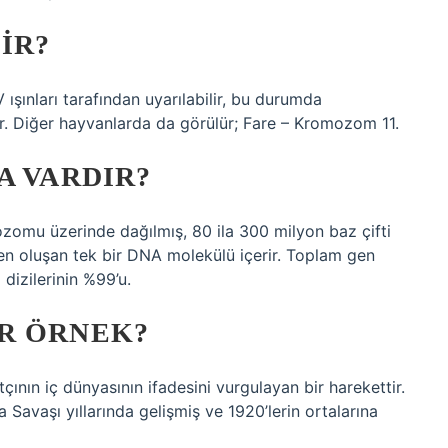
IR?
ınları tarafından uyarılabilir, bu durumda
r. Diğer hayvanlarda da görülür; Fare – Kromozom 11.
A VARDIR?
omu üzerinde dağılmış, 80 ila 300 milyon baz çifti
den oluşan tek bir DNA molekülü içerir. Toplam gen
dizilerinin %99’u.
R ÖRNEK?
ının iç dünyasının ifadesini vurgulayan bir harekettir.
 Savaşı yıllarında gelişmiş ve 1920’lerin ortalarına