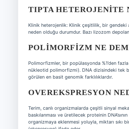
TIPTA HETEROJENITE 
Klinik heterojenlik: Klinik çeşitlilik, bir gende
neden olduğu durumdur. Bazı lizozom depolama
POLIMORFIZM NE DEM
Polimorfizmler, bir popülasyonda %1’den fazla sı
nükleotid polimorfizmi). DNA dizisindeki tek b
görülen en basit genomik farklılıklardır.
OVEREKSPRESYON NED
Terim, canlı organizmalarda çeşitli sinyal meka
baskılanması ve üretilecek proteinin DNA’sının
organizmaya eklenmesi yoluyla, miktarı sıkı bi
(ekspresyon) ifade eder.