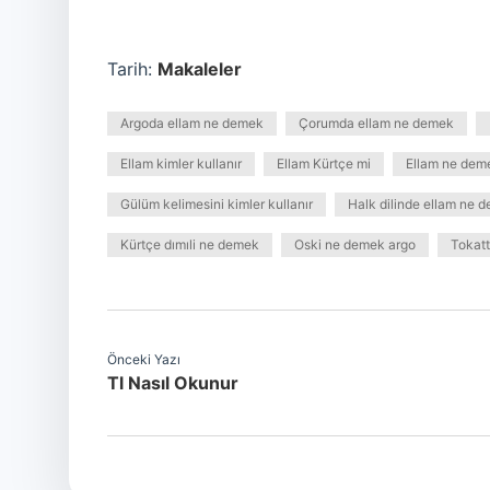
Tarih:
Makaleler
Argoda ellam ne demek
Çorumda ellam ne demek
Ellam kimler kullanır
Ellam Kürtçe mi
Ellam ne dem
Gülüm kelimesini kimler kullanır
Halk dilinde ellam ne 
Kürtçe dımıli ne demek
Oski ne demek argo
Tokatt
Önceki Yazı
Tl Nasıl Okunur