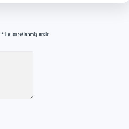
r
*
ile işaretlenmişlerdir