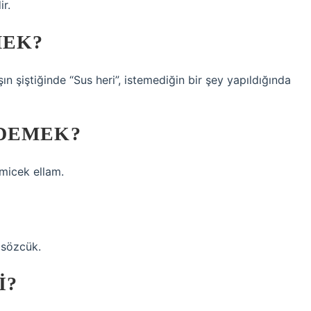
ir.
MEK?
n şiştiğinde “Sus heri”, istemediğin bir şey yapıldığında
 DEMEK?
lmicek ellam.
 sözcük.
I?