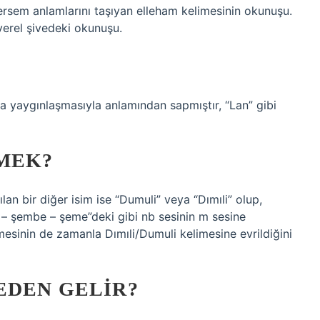
ersem anlamlarını taşıyan elleham kelimesinin okunuşu.
 yerel şivedeki okunuşu.
 yaygınlaşmasıyla anlamından sapmıştır, “Lan” gibi
EMEK?
ılan bir diğer isim ise “Dumuli” veya “Dımıli” olup,
 – şembe – şeme”deki gibi nb sesinin m sesine
esinin de zamanla Dımıli/Dumuli kelimesine evrildiğini
EDEN GELIR?