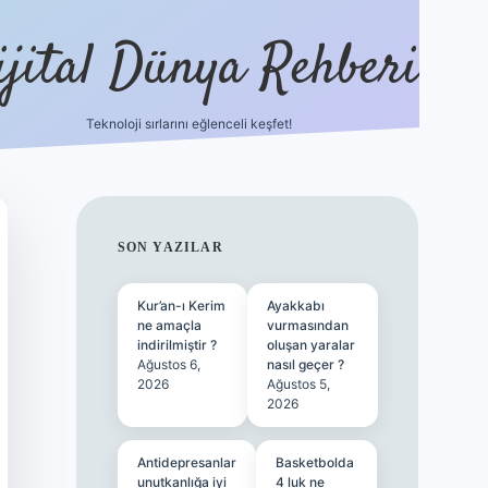
ijital Dünya Rehberi
Teknoloji sırlarını eğlenceli keşfet!
tulipbet güncel giriş
be
SIDEBAR
SON YAZILAR
Kur’an-ı Kerim
Ayakkabı
ne amaçla
vurmasından
indirilmiştir ?
oluşan yaralar
Ağustos 6,
nasıl geçer ?
2026
Ağustos 5,
2026
Antidepresanlar
Basketbolda
unutkanlığa iyi
4 luk ne