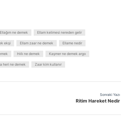
Ellağım ne demek
Ellam kelimesi nereden gelir
ek ekşi
Ellam zaar ne demek
Ellame nedir
demek
Hıllı ne demek
Kaşmer ne demek argo
a heri ne demek
Zaar kim kullanır
Sonraki Yazı
Ritim Hareket Nedir