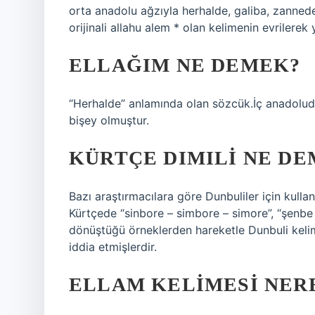
orta anadolu ağzıyla herhalde, galiba, zanned
orijinali allahu alem * olan kelimenin evrilerek
ELLAĞIM NE DEMEK?
“Herhalde” anlamında olan sözcük.İç anadoluda
bişey olmuştur.
KÜRTÇE DIMILI NE D
Bazı araştırmacılara göre Dunbuliler için kullan
Kürtçede “sinbore – simbore – simore”, “şenbe
dönüştüğü örneklerden hareketle Dunbuli kelim
iddia etmişlerdir.
ELLAM KELIMESI NER