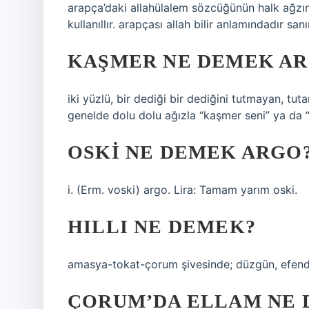
arapça’daki allahülalem sözcüğünün halk ağzına
kullanıllır. arapçası allah bilir anlamındadır san
KAŞMER NE DEMEK A
iki yüzlü, bir dediği bir dediğini tutmayan, tutar
genelde dolu dolu ağızla “kaşmer seni” ya da “
OSKI NE DEMEK ARGO
i. (Erm. voski) argo. Lira: Tamam yarım oski.
HILLI NE DEMEK?
amasya-tokat-çorum şivesinde; düzgün, efendi,
ÇORUM’DA ELLAM NE