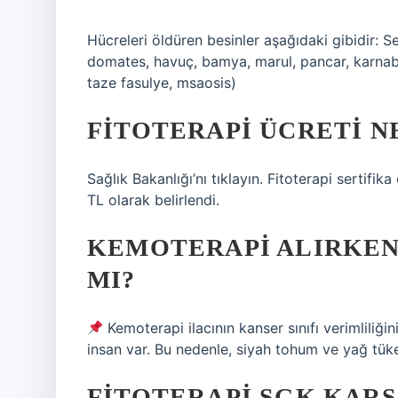
Hücreleri öldüren besinler aşağıdaki gibidir: S
domates, havuç, bamya, marul, pancar, karnabah
taze fasulye, msaosis)
FITOTERAPI ÜCRETI N
Sağlık Bakanlığı’nı tıklayın. Fitoterapi sertif
TL olarak belirlendi.
KEMOTERAPI ALIRKEN
MI?
Kemoterapi ilacının kanser sınıfı verimliliği
insan var. Bu nedenle, siyah tohum ve yağ tüket
FITOTERAPI SGK KARŞ