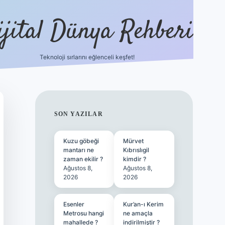
ijital Dünya Rehberi
Teknoloji sırlarını eğlenceli keşfet!
tulipbet güncel giriş
SIDEBAR
SON YAZILAR
Kuzu göbeği
Mürvet
mantarı ne
Kıbrıslıgil
zaman ekilir ?
kimdir ?
Ağustos 8,
Ağustos 8,
2026
2026
Esenler
Kur’an-ı Kerim
Metrosu hangi
ne amaçla
mahallede ?
indirilmiştir ?