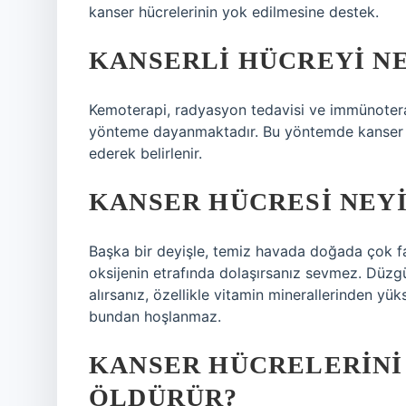
kanser hücrelerinin yok edilmesine destek.
KANSERLI HÜCREYI N
Kemoterapi, radyasyon tedavisi ve immünoterap
yönteme dayanmaktadır. Bu yöntemde kanser hüc
ederek belirlenir.
KANSER HÜCRESI NEY
Başka bir deyişle, temiz havada doğada çok fa
oksijenin etrafında dolaşırsanız sevmez. Düzgü
alırsanız, özellikle vitamin minerallerinden yük
bundan hoşlanmaz.
KANSER HÜCRELERINI
ÖLDÜRÜR?