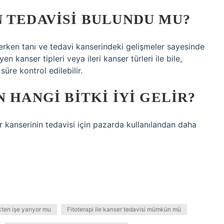
 TEDAVISI BULUNDU MU?
lir, erken tanı ve tedavi kanserindeki gelişmeler sayesinde
yen kanser tipleri veya ileri kanser türleri ile bile,
süre kontrol edilebilir.
 HANGI BITKI IYI GELIR?
r kanserinin tedavisi için pazarda kullanılandan daha
kten işe yarıyor mu
Fitoterapi ile kanser tedavisi mümkün mü