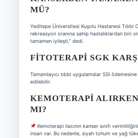
MÜ?
Yeditepe Üniversitesi Kuşolu Hastanesi Tıbbi O
rekreasyon oranına sahip hastalıklardan biri o
tamamen iyileşti.” dedi.
FITOTERAPI SGK KARŞ
Tamamlayıcı tıbbi uygulamalar SSI ödemesine 
edilebilir.
KEMOTERAPI ALIRKEN
MI?
Kemoterapi ilacının kanser sınıfı verimliliği
insan var. Bu nedenle, siyah tohum ve yağ tüket