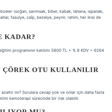
ebzeler (soğan, sarımsak, biber, kabak, lahana, ıspanak,
ar, fasulye, calp, bezelye, peynir, rahim, her ikisi de
E KADAR?
ika eğitim programının katılımı 5800 TL + % 8 KDV = 6264
 ÇÖREK OTU KULLANILIR
ni azaltır mı? Sorulara cevap yok ve onlar için daha fazla
imi kemoterapi sürecinde bir risk olabilir.
ILIYOR MU?