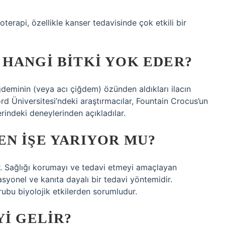
toterapi, özellikle kanser tedavisinde çok etkili bir
HANGI BITKI YOK EDER?
deminin (veya acı çiğdem) özünden aldıkları ilacın
ord Üniversitesi’ndeki araştırmacılar, Fountain Crocus’un
rindeki deneylerinden açıkladılar.
N IŞE YARIYOR MU?
dir. Sağlığı korumayı ve tedavi etmeyi amaçlayan
asyonel ve kanıta dayalı bir tedavi yöntemidir.
ubu biyolojik etkilerden sorumludur.
YI GELIR?