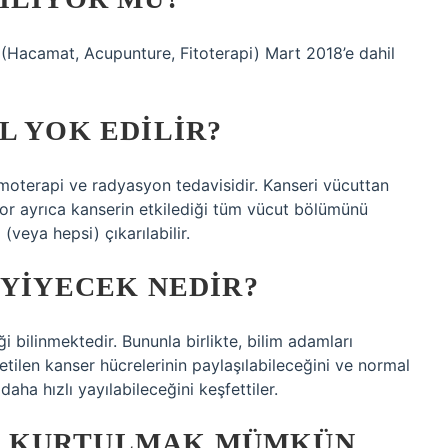
(Hacamat, Acupunture, Fitoterapi) Mart 2018’e dahil
L YOK EDILIR?
kemoterapi ve radyasyon tedavisidir. Kanseri vücuttan
ktor ayrıca kanserin etkilediği tüm vücut bölümünü
(veya hepsi) çıkarılabilir.
 YIYECEK NEDIR?
i bilinmektedir. Bununla birlikte, bilim adamları
retilen kanser hücrelerinin paylaşılabileceğini ve normal
aha hızlı yayılabileceğini keşfettiler.
N KURTULMAK MÜMKÜN