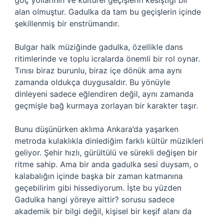
göç yollarının ve kültürel geçişlerin kesiştiği bir
alan olmuştur. Gadulka da tam bu geçişlerin içinde
şekillenmiş bir enstrümandır.
Bulgar halk müziğinde gadulka, özellikle dans
ritimlerinde ve toplu icralarda önemli bir rol oynar.
Tınısı biraz burunlu, biraz içe dönük ama aynı
zamanda oldukça duygusaldır. Bu yönüyle
dinleyeni sadece eğlendiren değil, aynı zamanda
geçmişle bağ kurmaya zorlayan bir karakter taşır.
Bunu düşünürken aklıma Ankara’da yaşarken
metroda kulaklıkla dinlediğim farklı kültür müzikleri
geliyor. Şehir hızlı, gürültülü ve sürekli değişen bir
ritme sahip. Ama bir anda gadulka sesi duysam, o
kalabalığın içinde başka bir zaman katmanına
geçebilirim gibi hissediyorum. İşte bu yüzden
Gadulka hangi yöreye aittir? sorusu sadece
akademik bir bilgi değil, kişisel bir keşif alanı da