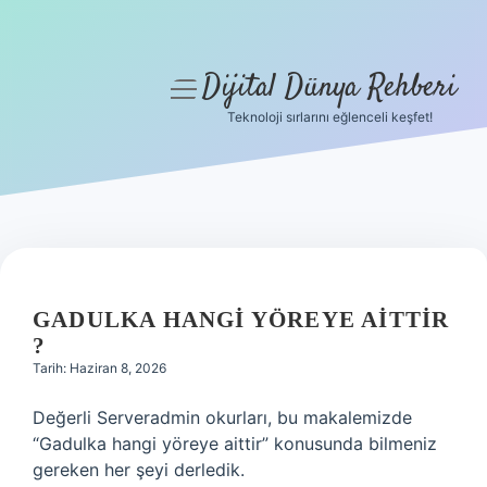
Dijital Dünya Rehberi
menüyü
aç
Teknoloji sırlarını eğlenceli keşfet!
Anasayfa
Gizlilik Politikası
Yasal Uyarı
Hakkımızda
GADULKA HANGI YÖREYE AITTIR
?
Tarih: Haziran 8, 2026
Değerli Serveradmin okurları, bu makalemizde
“Gadulka hangi yöreye aittir” konusunda bilmeniz
gereken her şeyi derledik.