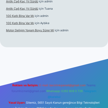
Antik Çağ Kaç Yıl Sürdü
için
admin
Antik Çağ Kaç Yıl Sürdü
için
Tuana
100 Katlı Bina Var Mı
için
admin
100 Katlı Bina Var Mı
için
Aybike
Motor Gelişim Yaşam Boyu Sürer Mi
için
admin
cel giriş
betexper.xyz
Reklam ve İletişim:
E-mail:
backlinkpaneli@gmail.com
Teams:
forumhizmeti@gmail.com
Whatsapp: 0262 606 0 726
Telegram:
@karabul
Yasal Uyarı:
Sitemiz, 5651 Sayılı Kanun gereğince Bilgi Teknolojileri