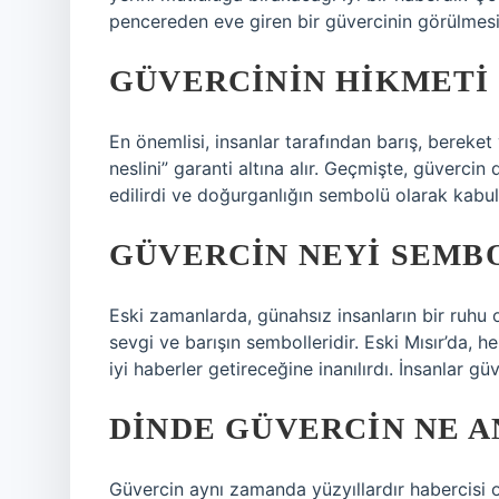
pencereden eve giren bir güvercinin görülmesi
GÜVERCININ HIKMETI
En önemlisi, insanlar tarafından barış, bereke
neslini” garanti altına alır. Geçmişte, güvercin
edilirdi ve doğurganlığın sembolü olarak kabul 
GÜVERCIN NEYI SEMB
Eski zamanlarda, günahsız insanların bir ruhu o
sevgi ve barışın sembolleridir. Eski Mısır’da, h
iyi haberler getireceğine inanılırdı. İnsanlar gü
DINDE GÜVERCIN NE 
Güvercin aynı zamanda yüzyıllardır habercisi o