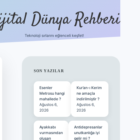
ijital Dünya Rehberi
Teknoloji sırlarını eğlenceli keşfet!
tulipbet güncel giriş
SIDEBAR
SON YAZILAR
Esenler
Kur’an-ı Kerim
Metrosu hangi
ne amaçla
mahallede ?
indirilmiştir ?
Ağustos 6,
Ağustos 6,
2026
2026
Ayakkabı
Antidepresanlar
vurmasından
unutkanlığa iyi
oluşan
gelir mi ?