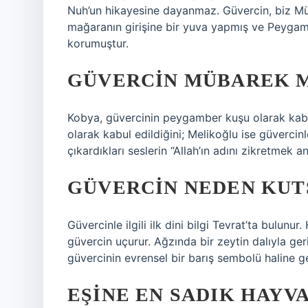
Nuh’un hikayesine dayanmaz. Güvercin, biz Müsl
mağaranın girişine bir yuva yapmış ve Peygamb
korumuştur.
GÜVERCIN MÜBAREK M
Kobya, güvercinin peygamber kuşu olarak kabul
olarak kabul edildiğini; Melikoğlu ise güvercin
çıkardıkları seslerin “Allah’ın adını zikretmek a
GÜVERCIN NEDEN KUT
Güvercinle ilgili ilk dini bilgi Tevrat’ta bulunu
güvercin uçurur. Ağzında bir zeytin dalıyla ge
güvercinin evrensel bir barış sembolü haline g
EŞINE EN SADIK HAYV