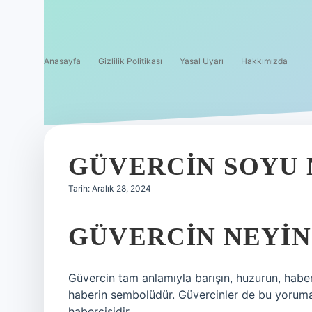
Anasayfa
Gizlilik Politikası
Yasal Uyarı
Hakkımızda
GÜVERCIN SOYU 
Tarih: Aralık 28, 2024
GÜVERCIN NEYIN
Güvercin tam anlamıyla barışın, huzurun, haber
haberin sembolüdür. Güvercinler de bu yoruma d
habercisidir.