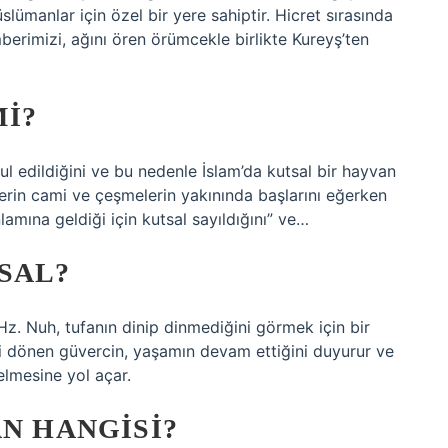
ümanlar için özel bir yere sahiptir. Hicret sırasında
erimizi, ağını ören örümcekle birlikte Kureyş’ten
I?
 edildiğini ve bu nedenle İslam’da kutsal bir hayvan
lerin cami ve çeşmelerin yakınında başlarını eğerken
nlamına geldiği için kutsal sayıldığını” ve…
SAL?
r. Hz. Nuh, tufanın dinip dinmediğini görmek için bir
ri dönen güvercin, yaşamın devam ettiğini duyurur ve
elmesine yol açar.
AN HANGISI?