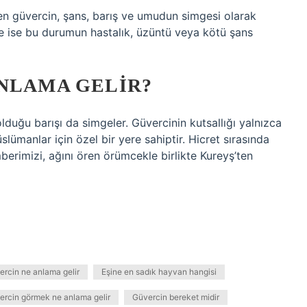
len güvercin, şans, barış ve umudun simgesi olarak
rde ise bu durumun hastalık, üzüntü veya kötü şans
ANLAMA GELIR?
lduğu barışı da simgeler. Güvercinin kutsallığı yalnızca
ümanlar için özel bir yere sahiptir. Hicret sırasında
erimizi, ağını ören örümcekle birlikte Kureyş’ten
ercin ne anlama gelir
Eşine en sadık hayvan hangisi
ercin görmek ne anlama gelir
Güvercin bereket midir