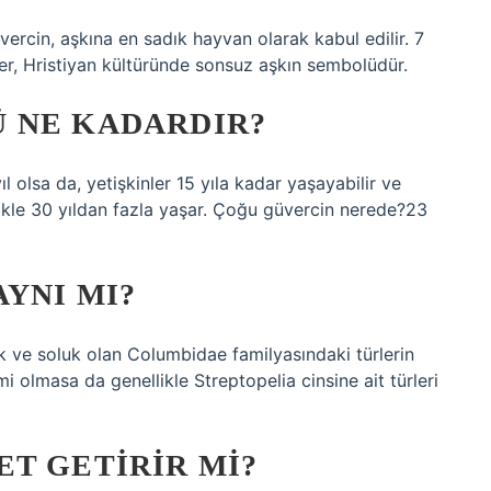
ercin, aşkına en sadık hayvan olarak kabul edilir. 7
nler, Hristiyan kültüründe sonsuz aşkın sembolüdür.
 NE KADARDIR?
 olsa da, yetişkinler 15 yıla kadar yaşayabilir ve
likle 30 yıldan fazla yaşar. Çoğu güvercin nerede?23
YNI MI?
k ve soluk olan Columbidae familyasındaki türlerin
 olmasa da genellikle Streptopelia cinsine ait türleri
T GETIRIR MI?