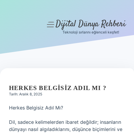
Dijital Dünya Rehberi
menüyü
aç
Teknoloji sırlarını eğlenceli keşfet!
Anasayfa
Gizlilik Politikası
Yasal Uyarı
Hakkımızda
HERKES BELGISIZ ADIL MI ?
Tarih: Aralık 8, 2025
Herkes Belgisiz Adıl Mı?
Dil, sadece kelimelerden ibaret değildir; insanların
dünyayı nasıl algıladıklarını, düşünce biçimlerini ve