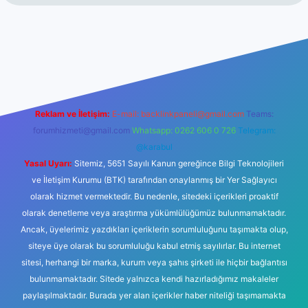
 giriş
betexper.xyz
Reklam ve İletişim:
E-mail:
backlinkpaneli@gmail.com
Teams:
forumhizmeti@gmail.com
Whatsapp: 0262 606 0 726
Telegram:
@karabul
Yasal Uyarı:
Sitemiz, 5651 Sayılı Kanun gereğince Bilgi Teknolojileri
ve İletişim Kurumu (BTK) tarafından onaylanmış bir Yer Sağlayıcı
olarak hizmet vermektedir. Bu nedenle, sitedeki içerikleri proaktif
olarak denetleme veya araştırma yükümlülüğümüz bulunmamaktadır.
Ancak, üyelerimiz yazdıkları içeriklerin sorumluluğunu taşımakta olup,
siteye üye olarak bu sorumluluğu kabul etmiş sayılırlar. Bu internet
sitesi, herhangi bir marka, kurum veya şahıs şirketi ile hiçbir bağlantısı
bulunmamaktadır. Sitede yalnızca kendi hazırladığımız makaleler
paylaşılmaktadır. Burada yer alan içerikler haber niteliği taşımamakta