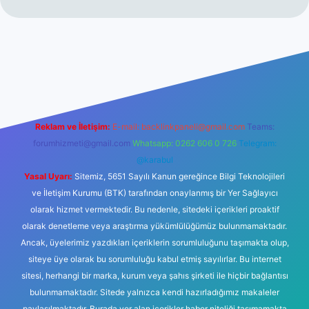
riş
betexper.xyz
Reklam ve İletişim:
E-mail:
backlinkpaneli@gmail.com
Teams:
forumhizmeti@gmail.com
Whatsapp: 0262 606 0 726
Telegram:
@karabul
Yasal Uyarı:
Sitemiz, 5651 Sayılı Kanun gereğince Bilgi Teknolojileri
ve İletişim Kurumu (BTK) tarafından onaylanmış bir Yer Sağlayıcı
olarak hizmet vermektedir. Bu nedenle, sitedeki içerikleri proaktif
olarak denetleme veya araştırma yükümlülüğümüz bulunmamaktadır.
Ancak, üyelerimiz yazdıkları içeriklerin sorumluluğunu taşımakta olup,
siteye üye olarak bu sorumluluğu kabul etmiş sayılırlar. Bu internet
sitesi, herhangi bir marka, kurum veya şahıs şirketi ile hiçbir bağlantısı
bulunmamaktadır. Sitede yalnızca kendi hazırladığımız makaleler
paylaşılmaktadır. Burada yer alan içerikler haber niteliği taşımamakta