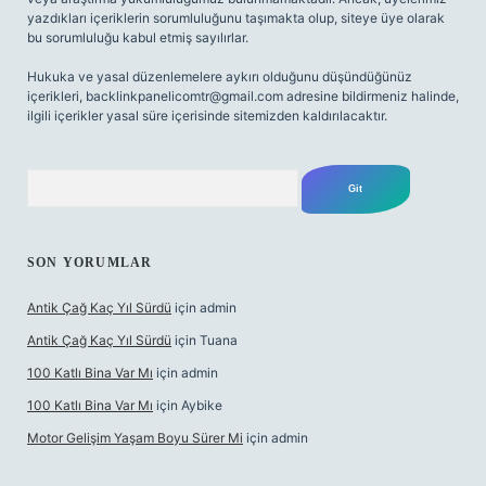
yazdıkları içeriklerin sorumluluğunu taşımakta olup, siteye üye olarak
bu sorumluluğu kabul etmiş sayılırlar.
Hukuka ve yasal düzenlemelere aykırı olduğunu düşündüğünüz
içerikleri,
backlinkpanelicomtr@gmail.com
adresine bildirmeniz halinde,
ilgili içerikler yasal süre içerisinde sitemizden kaldırılacaktır.
Arama
SON YORUMLAR
Antik Çağ Kaç Yıl Sürdü
için
admin
Antik Çağ Kaç Yıl Sürdü
için
Tuana
100 Katlı Bina Var Mı
için
admin
100 Katlı Bina Var Mı
için
Aybike
Motor Gelişim Yaşam Boyu Sürer Mi
için
admin