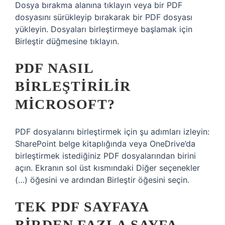
Dosya bırakma alanına tıklayın veya bir PDF
dosyasını sürükleyip bırakarak bir PDF dosyası
yükleyin. Dosyaları birleştirmeye başlamak için
Birleştir düğmesine tıklayın.
PDF NASIL
BIRLEŞTIRILIR
MICROSOFT?
PDF dosyalarını birleştirmek için şu adımları izleyin:
SharePoint belge kitaplığında veya OneDrive’da
birleştirmek istediğiniz PDF dosyalarından birini
açın. Ekranın sol üst kısmındaki Diğer seçenekler
(…) öğesini ve ardından Birleştir öğesini seçin.
TEK PDF SAYFAYA
BIRDEN FAZLA SAYFA