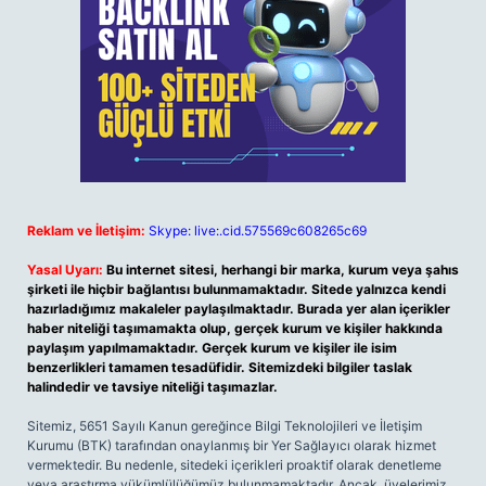
Reklam ve İletişim:
Skype: live:.cid.575569c608265c69
Yasal Uyarı:
Bu internet sitesi, herhangi bir marka, kurum veya şahıs
şirketi ile hiçbir bağlantısı bulunmamaktadır. Sitede yalnızca kendi
hazırladığımız makaleler paylaşılmaktadır. Burada yer alan içerikler
haber niteliği taşımamakta olup, gerçek kurum ve kişiler hakkında
paylaşım yapılmamaktadır. Gerçek kurum ve kişiler ile isim
benzerlikleri tamamen tesadüfidir. Sitemizdeki bilgiler taslak
halindedir ve tavsiye niteliği taşımazlar.
Sitemiz, 5651 Sayılı Kanun gereğince Bilgi Teknolojileri ve İletişim
Kurumu (BTK) tarafından onaylanmış bir Yer Sağlayıcı olarak hizmet
vermektedir. Bu nedenle, sitedeki içerikleri proaktif olarak denetleme
veya araştırma yükümlülüğümüz bulunmamaktadır. Ancak, üyelerimiz