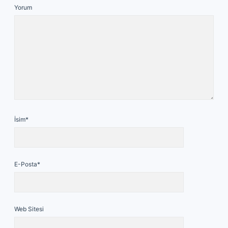
Yorum
İsim*
E-Posta*
Web Sitesi