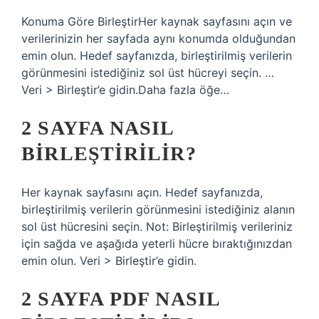
Konuma Göre BirleştirHer kaynak sayfasını açın ve
verilerinizin her sayfada aynı konumda olduğundan
emin olun. Hedef sayfanızda, birleştirilmiş verilerin
görünmesini istediğiniz sol üst hücreyi seçin. …
Veri > Birleştir’e gidin.Daha fazla öğe…
2 SAYFA NASIL
BIRLEŞTIRILIR?
Her kaynak sayfasını açın. Hedef sayfanızda,
birleştirilmiş verilerin görünmesini istediğiniz alanın
sol üst hücresini seçin. Not: Birleştirilmiş verileriniz
için sağda ve aşağıda yeterli hücre bıraktığınızdan
emin olun. Veri > Birleştir’e gidin.
2 SAYFA PDF NASIL