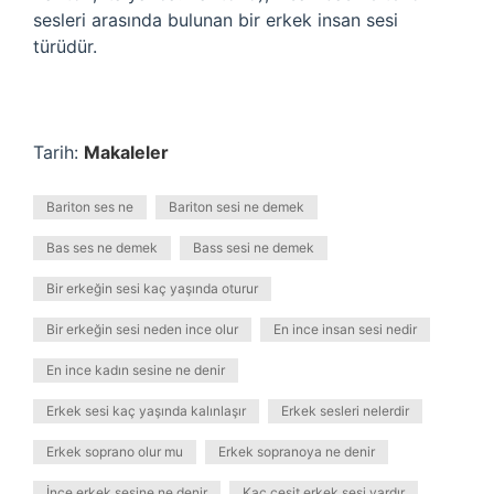
sesleri arasında bulunan bir erkek insan sesi
türüdür.
Tarih:
Makaleler
Bariton ses ne
Bariton sesi ne demek
Bas ses ne demek
Bass sesi ne demek
Bir erkeğin sesi kaç yaşında oturur
Bir erkeğin sesi neden ince olur
En ince insan sesi nedir
En ince kadın sesine ne denir
Erkek sesi kaç yaşında kalınlaşır
Erkek sesleri nelerdir
Erkek soprano olur mu
Erkek sopranoya ne denir
İnce erkek sesine ne denir
Kaç çeşit erkek sesi vardır