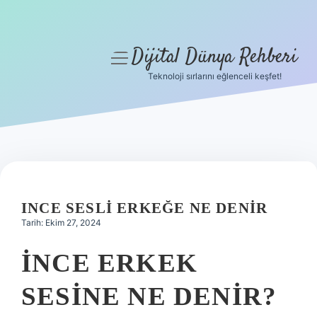
Dijital Dünya Rehberi
menüyü
aç
Teknoloji sırlarını eğlenceli keşfet!
Anasayfa
Gizlilik Politikası
Yasal Uyarı
Hakkımızda
INCE SESLI ERKEĞE NE DENIR
Tarih: Ekim 27, 2024
İNCE ERKEK
SESINE NE DENIR?