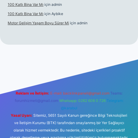
100 Katlı Bina Var Mı
için
admin
100 Katlı Bina Var Mı
için
Aybike
Motor Gelişim Yaşam Boyu Sürer Mi
için
admin
t güncel giriş
betexper.xyz
Reklam ve İletişim:
E-mail:
backlinkpaneli@gmail.com
Teams:
forumhizmeti@gmail.com
Whatsapp: 0262 606 0 726
Telegram:
@karabul
Yasal Uyarı:
Sitemiz, 5651 Sayılı Kanun gereğince Bilgi Teknolojileri
ve İletişim Kurumu (BTK) tarafından onaylanmış bir Yer Sağlayıcı
olarak hizmet vermektedir. Bu nedenle, sitedeki içerikleri proaktif
olarak denetleme veya araştırma yükümlülüğümüz bulunmamaktadır.