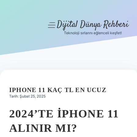
Dijital Dünya Rehberi
menüyü
aç
Teknoloji sırlarını eğlenceli keşfet!
Anasayfa
Gizlilik Politikası
Yasal Uyarı
Hakkımızda
IPHONE 11 KAÇ TL EN UCUZ
Tarih: Şubat 25, 2025
2024’TE IPHONE 11
ALINIR MI?