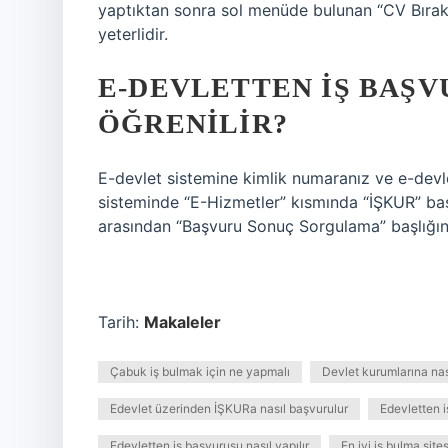
yaptıktan sonra sol menüde bulunan “CV Bırak”
yeterlidir.
E-DEVLETTEN IŞ BAŞV
ÖĞRENILIR?
E-devlet sistemine kimlik numaranız ve e-devlet
sisteminde “E-Hizmetler” kısmında “İŞKUR” başl
arasından “Başvuru Sonuç Sorgulama” başlığını
Tarih:
Makaleler
Çabuk iş bulmak için ne yapmalı
Devlet kurumlarına nası
Edevlet üzerinden İŞKURa nasıl başvurulur
Edevletten i
Edevletten iş başvurusu nasıl yapılır
En iyi iş bulma site