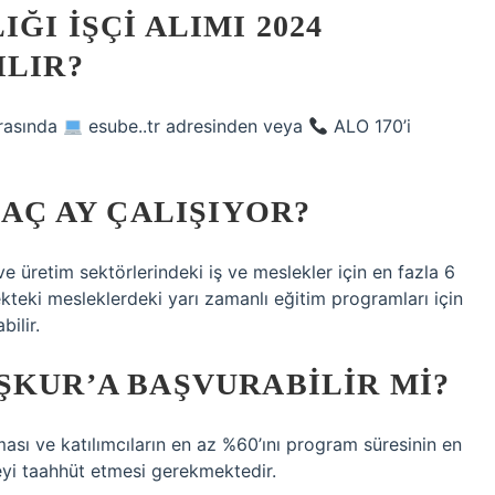
ĞI IŞÇI ALIMI 2024
ILIR?
arasında
esube..tr adresinden veya
ALO 170’i
KAÇ AY ÇALIŞIYOR?
e üretim sektörlerindeki iş ve meslekler için en fazla 6
cekteki mesleklerdeki yarı zamanlı eğitim programları için
ilir.
ŞKUR’A BAŞVURABILIR MI?
lması ve katılımcıların en az %60’ını program süresinin en
eyi taahhüt etmesi gerekmektedir.