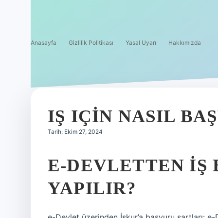
Anasayfa
Gizlilik Politikası
Yasal Uyarı
Hakkımızda
IŞ IÇIN NASIL BA
Tarih: Ekim 27, 2024
E-DEVLETTEN IŞ
YAPILIR?
e-Devlet üzerinden İşkur’a başvuru şartları: e-