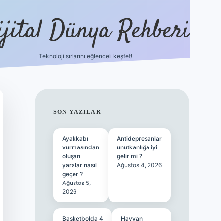
ijital Dünya Rehberi
Teknoloji sırlarını eğlenceli keşfet!
tulipbet güncel giriş
b
SIDEBAR
SON YAZILAR
Ayakkabı
Antidepresanlar
vurmasından
unutkanlığa iyi
oluşan
gelir mi ?
yaralar nasıl
Ağustos 4, 2026
geçer ?
Ağustos 5,
2026
Basketbolda 4
Hayvan