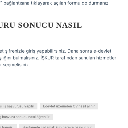
 bağlantısına tıklayarak açılan formu doldurmanız
URU SONUCU NASIL
 şifrenizle giriş yapabilirsiniz. Daha sonra e-devlet
ığını bulmalısınız. İŞKUR tarafından sunulan hizmetler
 seçmelisiniz.
l iş başvurusu yapılır
Edevlet üzerinden CV nasıl alınır
ş başvuru sonucu nasıl öğrenilir
si hangisi
Hastanede çalışmak için nereye başvurulur