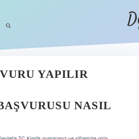
D
ŞVURU YAPILIR
 BAŞVURUSU NASIL
Devlet’e TC Kimlik numaranız ve şifrenizle giriş