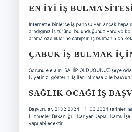
EN IYI IŞ BULMA SITES
İnternette binlerce iş panosu var, ancak hepsin
aradığınız iş türüne, bulunduğunuz yere ve belir
arama özelliklerine sahiptir. İş bulmanın en kol
ÇABUK IŞ BULMAK IÇI
Sorunu ele alın. SAHİP OLDUĞUNUZ şeye odakl
Niyetinizi gösterin. İş ilanı olmasa bile başvur
SAĞLIK OCAĞI IŞ BAŞV
Başvurular, 21.02.2024 – 11.03.2024 tarihleri ​
Hizmetler Bakanlığı – Kariyer Kapısı, Kamu İşe 
yapılabilecektir.