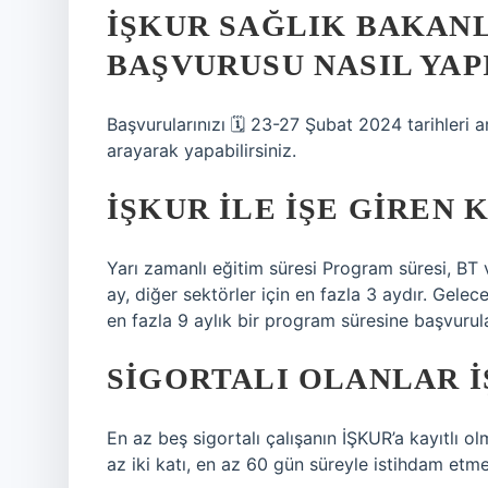
İŞKUR SAĞLIK BAKANLI
BAŞVURUSU NASIL YAP
Başvurularınızı 🗓 23-27 Şubat 2024 tarihleri ​​
arayarak yapabilirsiniz.
İŞKUR ILE IŞE GIREN 
Yarı zamanlı eğitim süresi Program süresi, BT v
ay, diğer sektörler için en fazla 3 aydır. Gele
en fazla 9 aylık bir program süresine başvurulab
SIGORTALI OLANLAR İ
En az beş sigortalı çalışanın İŞKUR’a kayıtlı o
az iki katı, en az 60 gün süreyle istihdam etm