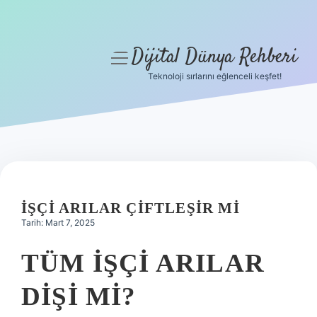
Dijital Dünya Rehberi
menüyü
aç
Teknoloji sırlarını eğlenceli keşfet!
Anasayfa
Gizlilik Politikası
Yasal Uyarı
Hakkımızda
İŞÇI ARILAR ÇIFTLEŞIR MI
Tarih: Mart 7, 2025
TÜM IŞÇI ARILAR
DIŞI MI?