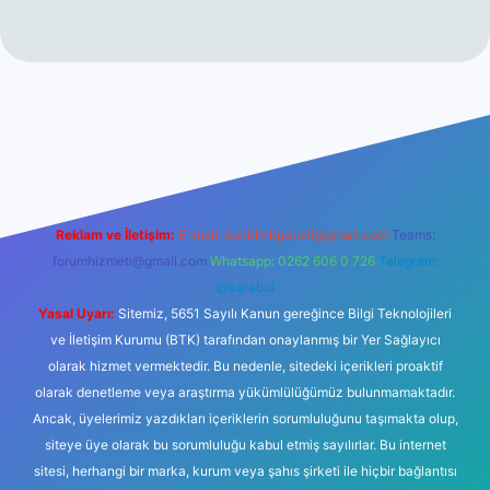
lipbet güncel giriş
betexper.xyz
Reklam ve İletişim:
E-mail:
backlinkpaneli@gmail.com
Teams:
forumhizmeti@gmail.com
Whatsapp: 0262 606 0 726
Telegram:
@karabul
Yasal Uyarı:
Sitemiz, 5651 Sayılı Kanun gereğince Bilgi Teknolojileri
ve İletişim Kurumu (BTK) tarafından onaylanmış bir Yer Sağlayıcı
olarak hizmet vermektedir. Bu nedenle, sitedeki içerikleri proaktif
olarak denetleme veya araştırma yükümlülüğümüz bulunmamaktadır.
Ancak, üyelerimiz yazdıkları içeriklerin sorumluluğunu taşımakta olup,
siteye üye olarak bu sorumluluğu kabul etmiş sayılırlar. Bu internet
sitesi, herhangi bir marka, kurum veya şahıs şirketi ile hiçbir bağlantısı