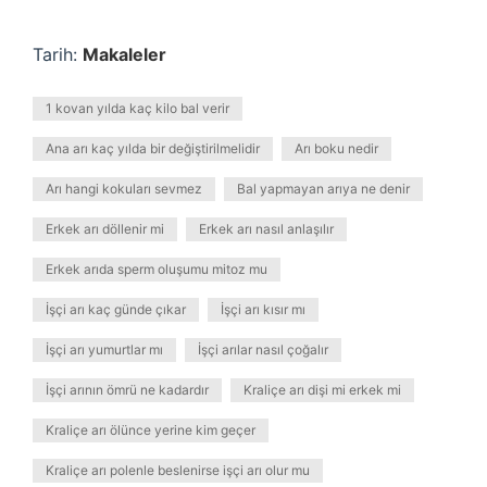
Tarih:
Makaleler
1 kovan yılda kaç kilo bal verir
Ana arı kaç yılda bir değiştirilmelidir
Arı boku nedir
Arı hangi kokuları sevmez
Bal yapmayan arıya ne denir
Erkek arı döllenir mi
Erkek arı nasıl anlaşılır
Erkek arıda sperm oluşumu mitoz mu
İşçi arı kaç günde çıkar
İşçi arı kısır mı
İşçi arı yumurtlar mı
İşçi arılar nasıl çoğalır
İşçi arının ömrü ne kadardır
Kraliçe arı dişi mi erkek mi
Kraliçe arı ölünce yerine kim geçer
Kraliçe arı polenle beslenirse işçi arı olur mu