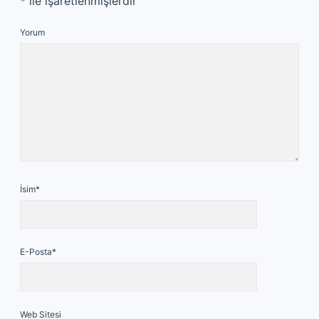
*
ile işaretlenmişlerdir
Yorum
İsim*
E-Posta*
Web Sitesi