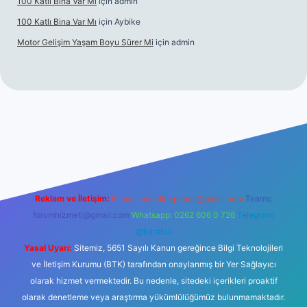
100 Katlı Bina Var Mı
için
admin
100 Katlı Bina Var Mı
için
Aybike
Motor Gelişim Yaşam Boyu Sürer Mi
için
admin
el giriş
betexper.xyz
Reklam ve İletişim:
E-mail:
backlinkpaneli@gmail.com
Teams:
forumhizmeti@gmail.com
Whatsapp: 0262 606 0 726
Telegram:
@karabul
Yasal Uyarı:
Sitemiz, 5651 Sayılı Kanun gereğince Bilgi Teknolojileri
ve İletişim Kurumu (BTK) tarafından onaylanmış bir Yer Sağlayıcı
olarak hizmet vermektedir. Bu nedenle, sitedeki içerikleri proaktif
olarak denetleme veya araştırma yükümlülüğümüz bulunmamaktadır.