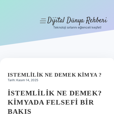
Dijital Dünya Rehberi
menüyü
aç
Teknoloji sırlarını eğlenceli keşfet!
Anasayfa
Gizlilik Politikası
Yasal Uyarı
Hakkımızda
ISTEMLILIK NE DEMEK KIMYA ?
Tarih: Kasım 14, 2025
İSTEMLILIK NE DEMEK?
KIMYADA FELSEFI BIR
BAKIŞ