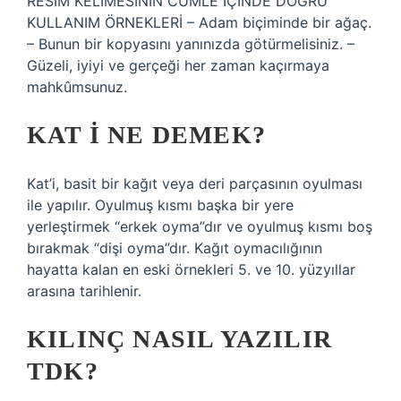
RESİM KELİMESİNİN CÜMLE İÇİNDE DOĞRU
KULLANIM ÖRNEKLERİ – Adam biçiminde bir ağaç.
– Bunun bir kopyasını yanınızda götürmelisiniz. –
Güzeli, iyiyi ve gerçeği her zaman kaçırmaya
mahkûmsunuz.
KAT I NE DEMEK?
Kat’i, basit bir kağıt veya deri parçasının oyulması
ile yapılır. Oyulmuş kısmı başka bir yere
yerleştirmek “erkek oyma”dır ve oyulmuş kısmı boş
bırakmak “dişi oyma”dır. Kağıt oymacılığının
hayatta kalan en eski örnekleri 5. ve 10. yüzyıllar
arasına tarihlenir.
KILINÇ NASIL YAZILIR
TDK?