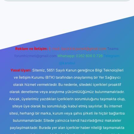
riş
betexper.xyz
Reklam ve İletişim:
E-mail:
backlinkpaneli@gmail.com
Teams:
forumhizmeti@gmail.com
Whatsapp: 0262 606 0 726
Telegram:
@karabul
Yasal Uyarı:
Sitemiz, 5651 Sayılı Kanun gereğince Bilgi Teknolojileri
ve İletişim Kurumu (BTK) tarafından onaylanmış bir Yer Sağlayıcı
olarak hizmet vermektedir. Bu nedenle, sitedeki içerikleri proaktif
olarak denetleme veya araştırma yükümlülüğümüz bulunmamaktadır.
Ancak, üyelerimiz yazdıkları içeriklerin sorumluluğunu taşımakta olup,
siteye üye olarak bu sorumluluğu kabul etmiş sayılırlar. Bu internet
sitesi, herhangi bir marka, kurum veya şahıs şirketi ile hiçbir bağlantısı
bulunmamaktadır. Sitede yalnızca kendi hazırladığımız makaleler
paylaşılmaktadır. Burada yer alan içerikler haber niteliği taşımamakta