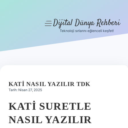
Dijital Dünya Rehberi
menüyü
aç
Teknoloji sırlarını eğlenceli keşfet!
Anasayfa
Gizlilik Politikası
Yasal Uyarı
Hakkımızda
KATI NASIL YAZILIR TDK
Tarih: Nisan 27, 2025
KATI SURETLE
NASIL YAZILIR