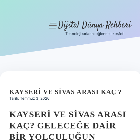
Dijital Dünya Rehberi
menüyü
aç
Teknoloji sırlarını eğlenceli keşfet!
Anasayfa
Gizlilik Politikası
Yasal Uyarı
Hakkımızda
KAYSERI VE SIVAS ARASI KAÇ ?
Tarih: Temmuz 3, 2026
KAYSERI VE SIVAS ARASI
KAÇ? GELECEĞE DAIR
BIR YOLCULUĞUN