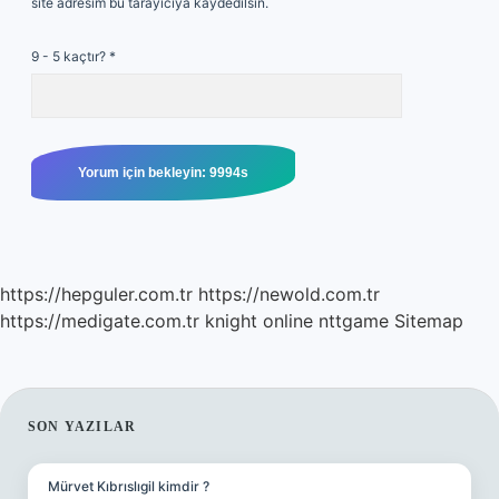
site adresim bu tarayıcıya kaydedilsin.
9 - 5 kaçtır?
*
https://hepguler.com.tr
https://newold.com.tr
https://medigate.com.tr
knight online
nttgame
Sitemap
SIDEBAR
SON YAZILAR
Mürvet Kıbrıslıgil kimdir ?