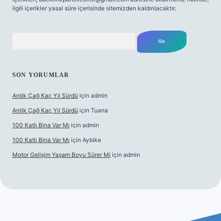
ilgili içerikler yasal süre içerisinde sitemizden kaldırılacaktır.
Arama
SON YORUMLAR
Antik Çağ Kaç Yıl Sürdü
için
admin
Antik Çağ Kaç Yıl Sürdü
için
Tuana
100 Katlı Bina Var Mı
için
admin
100 Katlı Bina Var Mı
için
Aybike
Motor Gelişim Yaşam Boyu Sürer Mi
için
admin
ş
betexper.xyz