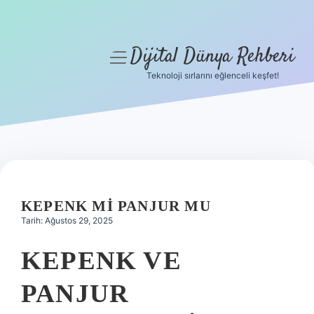
Dijital Dünya Rehberi
menüyü
aç
Teknoloji sırlarını eğlenceli keşfet!
Anasayfa
Gizlilik Politikası
Yasal Uyarı
Hakkımızda
KEPENK MI PANJUR MU
Tarih: Ağustos 29, 2025
KEPENK VE
PANJUR