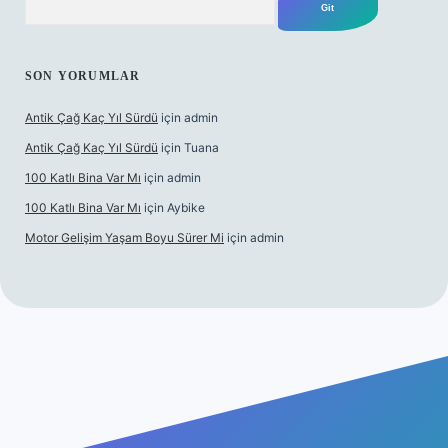
SON YORUMLAR
Antik Çağ Kaç Yıl Sürdü
için
admin
Antik Çağ Kaç Yıl Sürdü
için
Tuana
100 Katlı Bina Var Mı
için
admin
100 Katlı Bina Var Mı
için
Aybike
Motor Gelişim Yaşam Boyu Sürer Mi
için
admin
ş
betexper.xyz