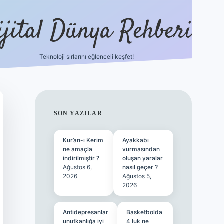
ijital Dünya Rehberi
Teknoloji sırlarını eğlenceli keşfet!
tulipbet güncel giriş
SIDEBAR
SON YAZILAR
Kur’an-ı Kerim
Ayakkabı
ne amaçla
vurmasından
indirilmiştir ?
oluşan yaralar
Ağustos 6,
nasıl geçer ?
2026
Ağustos 5,
2026
Antidepresanlar
Basketbolda
unutkanlığa iyi
4 luk ne