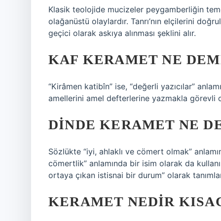
Klasik teolojide mucizeler peygamberliğin temel
olağanüstü olaylardır. Tanrı’nın elçilerini doğr
geçici olarak askıya alınması şeklini alır.
KAF KERAMET NE DEM
“Kirâmen katibîn” ise, “değerli yazıcılar” anlamı
amellerini amel defterlerine yazmakla görevli o
DINDE KERAMET NE D
Sözlükte “iyi, ahlaklı ve cömert olmak” anlamına
cömertlik” anlamında bir isim olarak da kullanılı
ortaya çıkan istisnai bir durum” olarak tanımlan
KERAMET NEDIR KISA