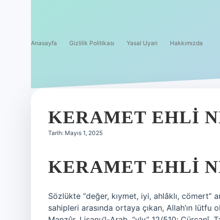
Anasayfa
Gizlilik Politikası
Yasal Uyarı
Hakkımızda
KERAMET EHLI N
Tarih: Mayıs 1, 2025
KERAMET EHLI 
Sözlükte “değer, kıymet, iyi, ahlâklı, cömert”
sahipleri arasında ortaya çıkan, Allah’ın lütfu
Manzûr, Lisanu’l-Arab, “vly” 12/510; Cürcanî, Ta’