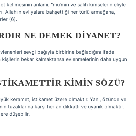
 kelimesinin anlamı, “mü’min ve salih kimselerin eliyle
 Allah’ın evliyalara bahşettiği her türlü armağana,
ler (6).
RDIR NE DEMEK DIYANET?
 evlenenleri sevgi bağıyla birbirine bağladığını ifade
yan kişilerin bekar kalmaktansa evlenmelerinin daha uygun
STIKAMETTIR KIMIN SÖZÜ?
üyük keramet, istikamet üzere olmaktır. Yani, özünde ve
ın tuzaklarına karşı her an dikkatli ve uyanık olmaktır.
ere düşebilir.