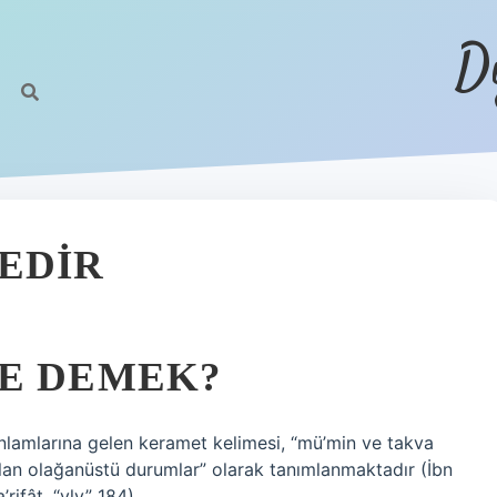
D
EDIR
NE DEMEK?
 anlamlarına gelen keramet kelimesi, “mü’min ve takva
 olan olağanüstü durumlar” olarak tanımlanmaktadır (İbn
rifât, “vly” 184).