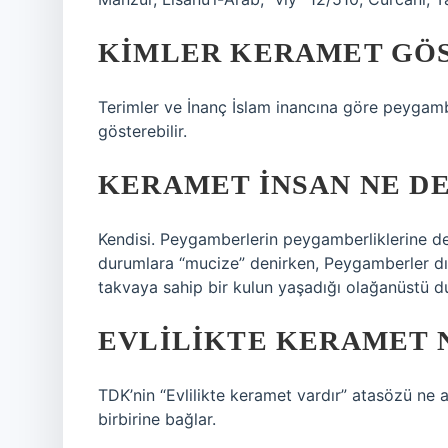
KIMLER KERAMET GÖS
Terimler ve İnanç İslam inancına göre peygamb
gösterebilir.
KERAMET INSAN NE D
Kendisi. Peygamberlerin peygamberliklerine del
durumlara “mucize” denirken, Peygamberler dış
takvaya sahip bir kulun yaşadığı olağanüstü d
EVLILIKTE KERAMET 
TDK’nin “Evlilikte keramet vardır” atasözü ne a
birbirine bağlar.