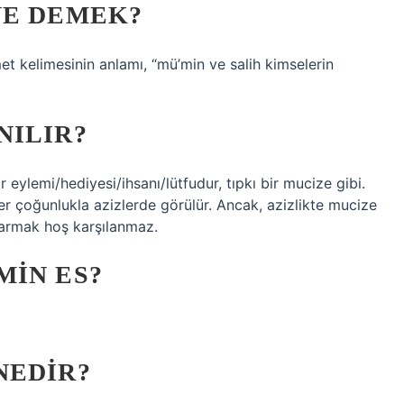
NE DEMEK?
t kelimesinin anlamı, “mü’min ve salih kimselerin
NILIR?
r eylemi/hediyesi/ihsanı/lütfudur, tıpkı bir mucize gibi.
ler çoğunlukla azizlerde görülür. Ancak, azizlikte mucize
karmak hoş karşılanmaz.
MIN ES?
NEDIR?