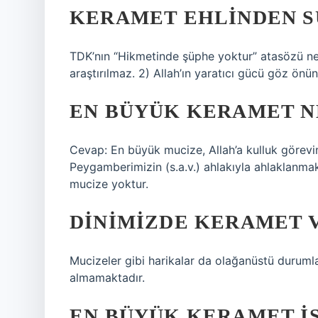
KERAMET EHLINDEN S
TDK’nın “Hikmetinde şüphe yoktur” atasözü ne
araştırılmaz. 2) Allah’ın yaratıcı gücü göz önü
EN BÜYÜK KERAMET N
Cevap: En büyük mucize, Allah’a kulluk görevini
Peygamberimizin (s.a.v.) ahlakıyla ahlaklanma
mucize yoktur.
DINIMIZDE KERAMET V
Mucizeler gibi harikalar da olağanüstü durumla
almamaktadır.
EN BÜYÜK KERAMET I